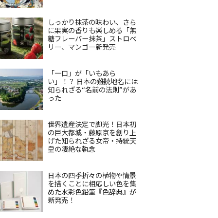
しっかり抹茶の味わい、さら
に果実の香りも楽しめる「無
糖フレーバー抹茶」ストロベ
リー、マンゴー新発売
「一口」が「いもあら
い」！？ 日本の難読地名には
知られざる“名前の法則”があ
った
世界遺産決定で脚光！日本初
の巨大都城・藤原京を創り上
げた知られざる女帝・持統天
皇の凄絶な執念
日本の四季折々の植物や情景
を描くことに相応しい色を集
めた水彩色鉛筆『色辞典』が
新発売！