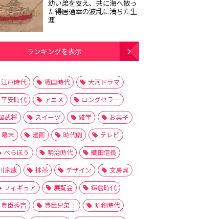
幼い弟を支え、共に海へ散っ
た得居通幸の波乱に満ちた生
涯
ランキングを表示
江戸時代
戦国時代
大河ドラマ
平安時代
アニメ
ロングセラー
国武将
スイーツ
雑学
お菓子
幕末
漫画
時代劇
テレビ
べらぼう
明治時代
織田信長
川家康
抹茶
デザイン
文房具
フィギュア
展覧会
鎌倉時代
豊臣秀吉
豊臣兄弟！
昭和時代