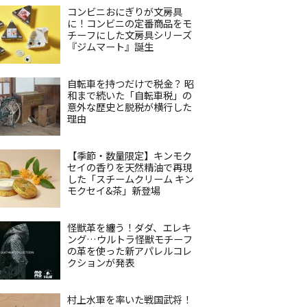
コンビニおにぎりが文房具
に！コンビニの定番商品をモ
チーフにした文房具シリーズ
『ジムマート』誕生
自転車を持つだけで税金？ 昭
和まで続いた「自転車税」の
意外な歴史と脱税が横行した
理由
【季節・数量限定】キンモク
セイの香りを天然精油で再現
した「スチームクリーム キン
モクセイ&茶」新登場
怪獣革を纏う！ダダ、エレキ
ング…ウルトラ怪獣モチーフ
の革を使った新アパレルコレ
クションが発表
村上水軍を率いた戦国武将！