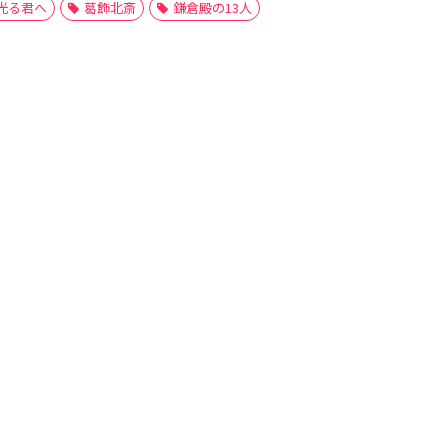
光る君へ
葛飾北斎
鎌倉殿の13人