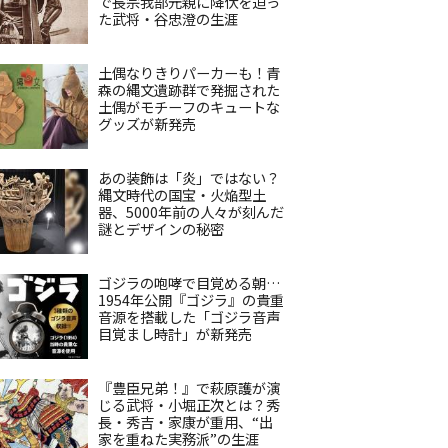
で長宗我部元親に降伏を迫っ
た武将・谷忠澄の生涯
土偶なりきりパーカーも！青
森の縄文遺跡群で発掘された
土偶がモチーフのキュートな
グッズが新発売
あの装飾は「炎」ではない？
縄文時代の国宝・火焔型土
器、5000年前の人々が刻んだ
謎とデザインの秘密
ゴジラの咆哮で目覚める朝…
1954年公開『ゴジラ』の貴重
音源を搭載した「ゴジラ音声
目覚まし時計」が新発売
『豊臣兄弟！』で萩原護が演
じる武将・小堀正次とは？秀
長・秀吉・家康が重用、“出
家を重ねた実務派”の生涯