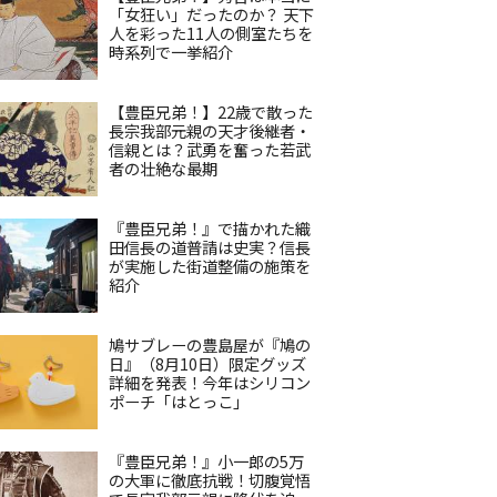
「女狂い」だったのか？ 天下
人を彩った11人の側室たちを
時系列で一挙紹介
【豊臣兄弟！】22歳で散った
長宗我部元親の天才後継者・
信親とは？武勇を奮った若武
者の壮絶な最期
『豊臣兄弟！』で描かれた織
田信長の道普請は史実？信長
が実施した街道整備の施策を
紹介
鳩サブレーの豊島屋が『鳩の
日』（8月10日）限定グッズ
詳細を発表！今年はシリコン
ポーチ「はとっこ」
『豊臣兄弟！』小一郎の5万
の大軍に徹底抗戦！切腹覚悟