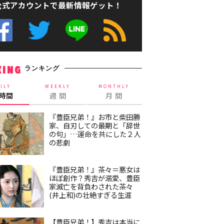
公式アカウントで最新情報ゲット！
ランキング
KING
ILY
WEEKLY
MONTHLY
4時間
週 間
月 間
『豊臣兄弟！』お市と柴田勝
家、自刃しての最期と「辞世
の句」…運命を共にした２人
の悲劇
『豊臣兄弟！』茶々＝悪女は
ほぼ創作？秀吉が溺愛、豊臣
家滅亡を背負わされた茶々
(井上和)の壮絶すぎる生涯
【豊臣兄弟！】秀吉は本当に