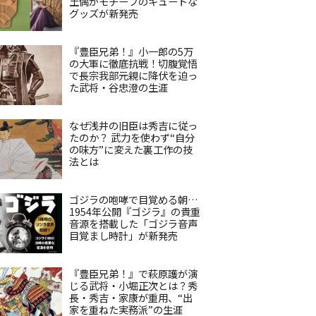
土偶がモチーフのキュートな
グッズが新発売
『豊臣兄弟！』小一郎の5万
の大軍に徹底抗戦！切腹覚悟
で長宗我部元親に降伏を迫っ
た武将・谷忠澄の生涯
なぜ浅井の旧臣は秀吉に従っ
たのか？ 武力を使わず“自分
の味方”に変えた裏工作の技
法とは
ゴジラの咆哮で目覚める朝…
1954年公開『ゴジラ』の貴重
音源を搭載した「ゴジラ音声
目覚まし時計」が新発売
『豊臣兄弟！』で萩原護が演
じる武将・小堀正次とは？秀
長・秀吉・家康が重用、“出
家を重ねた実務派”の生涯