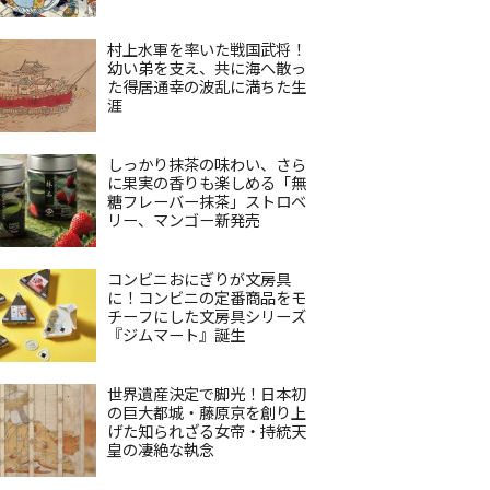
村上水軍を率いた戦国武将！
幼い弟を支え、共に海へ散っ
た得居通幸の波乱に満ちた生
涯
しっかり抹茶の味わい、さら
に果実の香りも楽しめる「無
糖フレーバー抹茶」ストロベ
リー、マンゴー新発売
コンビニおにぎりが文房具
に！コンビニの定番商品をモ
チーフにした文房具シリーズ
『ジムマート』誕生
世界遺産決定で脚光！日本初
の巨大都城・藤原京を創り上
げた知られざる女帝・持統天
皇の凄絶な執念