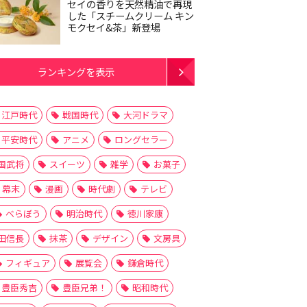
セイの香りを天然精油で再現
した「スチームクリーム キン
モクセイ&茶」新登場
ランキングを表示
江戸時代
戦国時代
大河ドラマ
平安時代
アニメ
ロングセラー
国武将
スイーツ
雑学
お菓子
幕末
漫画
時代劇
テレビ
べらぼう
明治時代
徳川家康
田信長
抹茶
デザイン
文房具
フィギュア
展覧会
鎌倉時代
豊臣秀吉
豊臣兄弟！
昭和時代