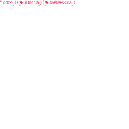
光る君へ
葛飾北斎
鎌倉殿の13人