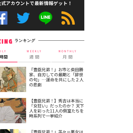
公式アカウントで最新情報ゲット！
ランキング
KING
ILY
WEEKLY
MONTHLY
4時間
週 間
月 間
『豊臣兄弟！』お市と柴田勝
家、自刃しての最期と「辞世
の句」…運命を共にした２人
の悲劇
【豊臣兄弟！】秀吉は本当に
「女狂い」だったのか？ 天下
人を彩った11人の側室たちを
時系列で一挙紹介
『豊臣兄弟！』茶々＝悪女は