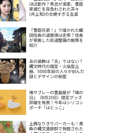
ほぼ創作？秀吉が溺愛、豊臣
家滅亡を背負わされた茶々
(井上和)の壮絶すぎる生涯
『豊臣兄弟！』で描かれた織
田信長の道普請は史実？信長
が実施した街道整備の施策を
紹介
あの装飾は「炎」ではない？
縄文時代の国宝・火焔型土
器、5000年前の人々が刻んだ
謎とデザインの秘密
鳩サブレーの豊島屋が『鳩の
日』（8月10日）限定グッズ
詳細を発表！今年はシリコン
ポーチ「はとっこ」
土偶なりきりパーカーも！青
森の縄文遺跡群で発掘された