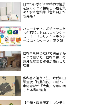
日本の四季折々の植物や情景
を描くことに相応しい色を集
めた水彩色鉛筆『色辞典』が
新発売！
ハローキティ、ポチャッコた
ちが昭和レトロなコインケー
スに！「サンリオキャラクタ
ーズ コインケース」第２弾
自転車を持つだけで税金？ 昭
和まで続いた「自転車税」の
意外な歴史と脱税が横行した
理由
教科書と違う！江戸時代の田
沼意次「賄賂伝説」の嘘と、
水野忠邦が「大奥」を敵に回
した本当の理由
【季節・数量限定】キンモク