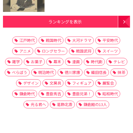
ランキングを表示
江戸時代
戦国時代
大河ドラマ
平安時代
アニメ
ロングセラー
戦国武将
スイーツ
雑学
お菓子
幕末
漫画
時代劇
テレビ
べらぼう
明治時代
徳川家康
織田信長
抹茶
デザイン
文房具
フィギュア
展覧会
鎌倉時代
豊臣秀吉
豊臣兄弟！
昭和時代
光る君へ
葛飾北斎
鎌倉殿の13人