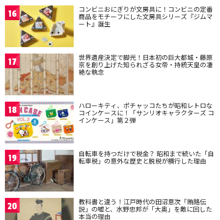
コンビニおにぎりが文房具に！コンビニの定番
16
商品をモチーフにした文房具シリーズ『ジムマ
ート』誕生
世界遺産決定で脚光！日本初の巨大都城・藤原
17
京を創り上げた知られざる女帝・持統天皇の凄
絶な執念
ハローキティ、ポチャッコたちが昭和レトロな
18
コインケースに！「サンリオキャラクターズ コ
インケース」第２弾
自転車を持つだけで税金？ 昭和まで続いた「自
19
転車税」の意外な歴史と脱税が横行した理由
教科書と違う！江戸時代の田沼意次「賄賂伝
20
説」の嘘と、水野忠邦が「大奥」を敵に回した
本当の理由