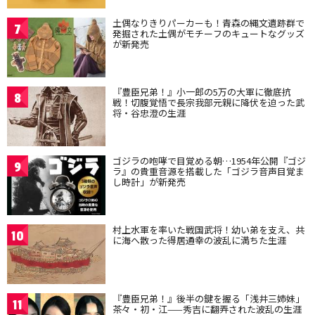
土偶なりきりパーカーも！青森の縄文遺跡群で
7
発掘された土偶がモチーフのキュートなグッズ
が新発売
『豊臣兄弟！』小一郎の5万の大軍に徹底抗
8
戦！切腹覚悟で長宗我部元親に降伏を迫った武
将・谷忠澄の生涯
ゴジラの咆哮で目覚める朝…1954年公開『ゴジ
9
ラ』の貴重音源を搭載した「ゴジラ音声目覚ま
し時計」が新発売
村上水軍を率いた戦国武将！幼い弟を支え、共
10
に海へ散った得居通幸の波乱に満ちた生涯
『豊臣兄弟！』後半の鍵を握る「浅井三姉妹」
11
茶々・初・江——秀吉に翻弄された波乱の生涯