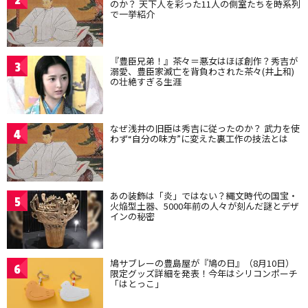
2
のか？ 天下人を彩った11人の側室たちを時系列
で一挙紹介
『豊臣兄弟！』茶々＝悪女はほぼ創作？秀吉が
3
溺愛、豊臣家滅亡を背負わされた茶々(井上和)
の壮絶すぎる生涯
なぜ浅井の旧臣は秀吉に従ったのか？ 武力を使
4
わず“自分の味方”に変えた裏工作の技法とは
あの装飾は「炎」ではない？縄文時代の国宝・
5
火焔型土器、5000年前の人々が刻んだ謎とデザ
インの秘密
鳩サブレーの豊島屋が『鳩の日』（8月10日）
6
限定グッズ詳細を発表！今年はシリコンポーチ
「はとっこ」