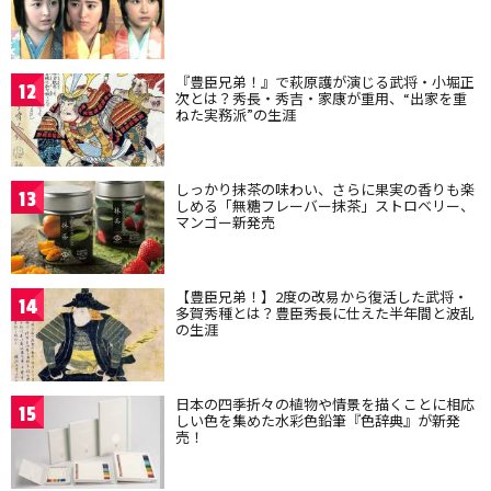
『豊臣兄弟！』で萩原護が演じる武将・小堀正
12
次とは？秀長・秀吉・家康が重用、“出家を重
ねた実務派”の生涯
しっかり抹茶の味わい、さらに果実の香りも楽
13
しめる「無糖フレーバー抹茶」ストロベリー、
マンゴー新発売
【豊臣兄弟！】2度の改易から復活した武将・
14
多賀秀種とは？豊臣秀長に仕えた半年間と波乱
の生涯
日本の四季折々の植物や情景を描くことに相応
15
しい色を集めた水彩色鉛筆『色辞典』が新発
売！