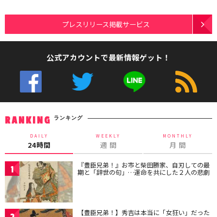
プレスリリース掲載サービス
公式アカウントで最新情報ゲット！
ランキング
RANKING
DAILY
WEEKLY
MONTHLY
24時間
週 間
月 間
『豊臣兄弟！』お市と柴田勝家、自刃しての最
1
期と「辞世の句」…運命を共にした２人の悲劇
【豊臣兄弟！】秀吉は本当に「女狂い」だった