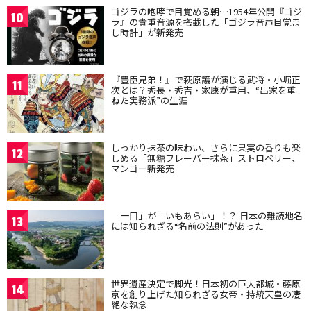
ゴジラの咆哮で目覚める朝…1954年公開『ゴジ
10
ラ』の貴重音源を搭載した「ゴジラ音声目覚ま
し時計」が新発売
『豊臣兄弟！』で萩原護が演じる武将・小堀正
11
次とは？秀長・秀吉・家康が重用、“出家を重
ねた実務派”の生涯
しっかり抹茶の味わい、さらに果実の香りも楽
12
しめる「無糖フレーバー抹茶」ストロベリー、
マンゴー新発売
「一口」が「いもあらい」！？ 日本の難読地名
13
には知られざる“名前の法則”があった
世界遺産決定で脚光！日本初の巨大都城・藤原
14
京を創り上げた知られざる女帝・持統天皇の凄
絶な執念