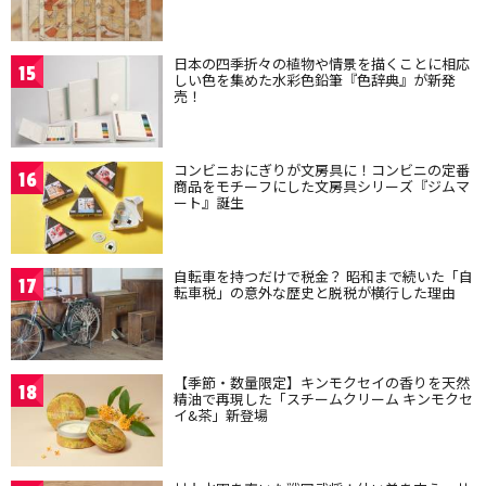
日本の四季折々の植物や情景を描くことに相応
15
しい色を集めた水彩色鉛筆『色辞典』が新発
売！
コンビニおにぎりが文房具に！コンビニの定番
16
商品をモチーフにした文房具シリーズ『ジムマ
ート』誕生
自転車を持つだけで税金？ 昭和まで続いた「自
17
転車税」の意外な歴史と脱税が横行した理由
【季節・数量限定】キンモクセイの香りを天然
18
精油で再現した「スチームクリーム キンモクセ
イ&茶」新登場