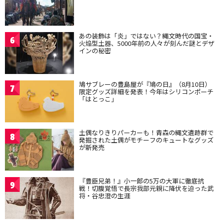
あの装飾は「炎」ではない？縄文時代の国宝・
6
火焔型土器、5000年前の人々が刻んだ謎とデザ
インの秘密
鳩サブレーの豊島屋が『鳩の日』（8月10日）
7
限定グッズ詳細を発表！今年はシリコンポーチ
「はとっこ」
土偶なりきりパーカーも！青森の縄文遺跡群で
8
発掘された土偶がモチーフのキュートなグッズ
が新発売
『豊臣兄弟！』小一郎の5万の大軍に徹底抗
9
戦！切腹覚悟で長宗我部元親に降伏を迫った武
将・谷忠澄の生涯