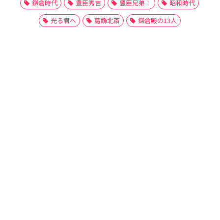
鎌倉時代
豊臣秀吉
豊臣兄弟！
昭和時代
光る君へ
葛飾北斎
鎌倉殿の13人