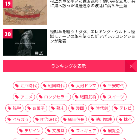
村上水軍を率いた戦国武将！幼い弟を支え、共
19
に海へ散った得居通幸の波乱に満ちた生涯
怪獣革を纏う！ダダ、エレキング…ウルトラ怪
20
獣モチーフの革を使った新アパレルコレクショ
ンが発表
ランキングを表示
江戸時代
戦国時代
大河ドラマ
平安時代
アニメ
ロングセラー
戦国武将
スイーツ
雑学
お菓子
幕末
漫画
時代劇
テレビ
べらぼう
明治時代
織田信長
徳川家康
抹茶
デザイン
文房具
フィギュア
展覧会