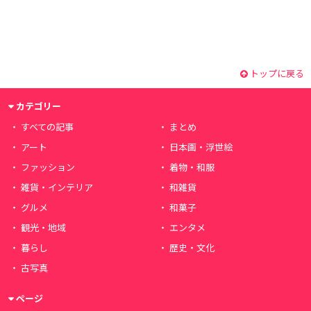
トップに戻る
カテゴリー
すべての記事
まとめ
アート
日本画・浮世絵
ファッション
着物・和服
雑貨・インテリア
和雑貨
グルメ
和菓子
観光・地域
エンタメ
暮らし
歴史・文化
古写真
ページ