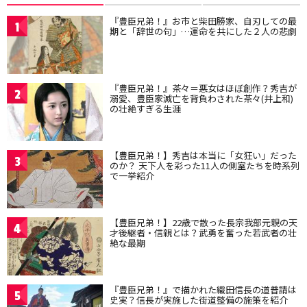
『豊臣兄弟！』お市と柴田勝家、自刃しての最
1
期と「辞世の句」…運命を共にした２人の悲劇
『豊臣兄弟！』茶々＝悪女はほぼ創作？秀吉が
2
溺愛、豊臣家滅亡を背負わされた茶々(井上和)
の壮絶すぎる生涯
【豊臣兄弟！】秀吉は本当に「女狂い」だった
3
のか？ 天下人を彩った11人の側室たちを時系列
で一挙紹介
【豊臣兄弟！】22歳で散った長宗我部元親の天
4
才後継者・信親とは？武勇を奮った若武者の壮
絶な最期
『豊臣兄弟！』で描かれた織田信長の道普請は
5
史実？信長が実施した街道整備の施策を紹介