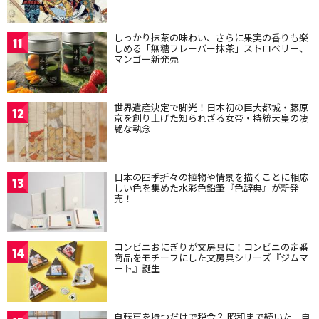
しっかり抹茶の味わい、さらに果実の香りも楽
11
しめる「無糖フレーバー抹茶」ストロベリー、
マンゴー新発売
世界遺産決定で脚光！日本初の巨大都城・藤原
12
京を創り上げた知られざる女帝・持統天皇の凄
絶な執念
日本の四季折々の植物や情景を描くことに相応
13
しい色を集めた水彩色鉛筆『色辞典』が新発
売！
コンビニおにぎりが文房具に！コンビニの定番
14
商品をモチーフにした文房具シリーズ『ジムマ
ート』誕生
自転車を持つだけで税金？ 昭和まで続いた「自