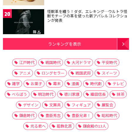
怪獣革を纏う！ダダ、エレキング…ウルトラ怪
20
獣モチーフの革を使った新アパレルコレクショ
ンが発表
ランキングを表示
江戸時代
戦国時代
大河ドラマ
平安時代
アニメ
ロングセラー
戦国武将
スイーツ
雑学
お菓子
幕末
漫画
時代劇
テレビ
べらぼう
明治時代
徳川家康
織田信長
抹茶
デザイン
文房具
フィギュア
展覧会
鎌倉時代
豊臣秀吉
豊臣兄弟！
昭和時代
光る君へ
葛飾北斎
鎌倉殿の13人