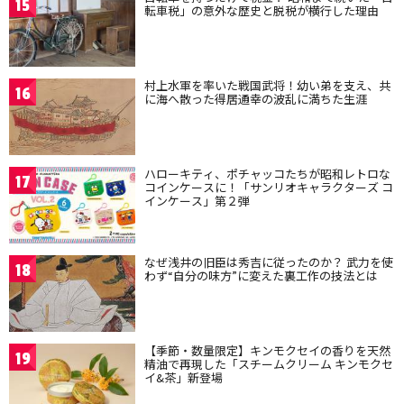
15
転車税」の意外な歴史と脱税が横行した理由
村上水軍を率いた戦国武将！幼い弟を支え、共
16
に海へ散った得居通幸の波乱に満ちた生涯
ハローキティ、ポチャッコたちが昭和レトロな
17
コインケースに！「サンリオキャラクターズ コ
インケース」第２弾
なぜ浅井の旧臣は秀吉に従ったのか？ 武力を使
18
わず“自分の味方”に変えた裏工作の技法とは
【季節・数量限定】キンモクセイの香りを天然
19
精油で再現した「スチームクリーム キンモクセ
イ&茶」新登場