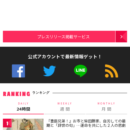
プレスリリース掲載サービス
公式アカウントで最新情報ゲット！
ランキング
RANKING
DAILY
WEEKLY
MONTHLY
24時間
週 間
月 間
『豊臣兄弟！』お市と柴田勝家、自刃しての最
1
期と「辞世の句」…運命を共にした２人の悲劇