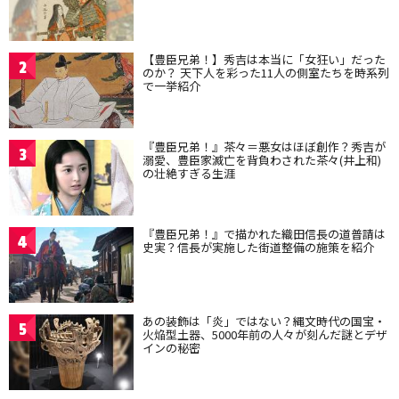
【豊臣兄弟！】秀吉は本当に「女狂い」だった
2
のか？ 天下人を彩った11人の側室たちを時系列
で一挙紹介
『豊臣兄弟！』茶々＝悪女はほぼ創作？秀吉が
3
溺愛、豊臣家滅亡を背負わされた茶々(井上和)
の壮絶すぎる生涯
『豊臣兄弟！』で描かれた織田信長の道普請は
4
史実？信長が実施した街道整備の施策を紹介
あの装飾は「炎」ではない？縄文時代の国宝・
5
火焔型土器、5000年前の人々が刻んだ謎とデザ
インの秘密