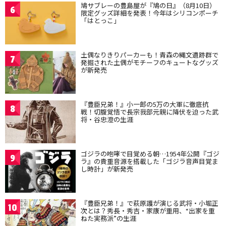
鳩サブレーの豊島屋が『鳩の日』（8月10日）
6
限定グッズ詳細を発表！今年はシリコンポーチ
「はとっこ」
土偶なりきりパーカーも！青森の縄文遺跡群で
7
発掘された土偶がモチーフのキュートなグッズ
が新発売
『豊臣兄弟！』小一郎の5万の大軍に徹底抗
8
戦！切腹覚悟で長宗我部元親に降伏を迫った武
将・谷忠澄の生涯
ゴジラの咆哮で目覚める朝…1954年公開『ゴジ
9
ラ』の貴重音源を搭載した「ゴジラ音声目覚ま
し時計」が新発売
『豊臣兄弟！』で萩原護が演じる武将・小堀正
10
次とは？秀長・秀吉・家康が重用、“出家を重
ねた実務派”の生涯