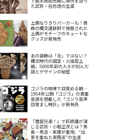
で長宗我部元親に降伏を迫っ
た武将・谷忠澄の生涯
土偶なりきりパーカーも！青
森の縄文遺跡群で発掘された
土偶がモチーフのキュートな
グッズが新発売
あの装飾は「炎」ではない？
縄文時代の国宝・火焔型土
器、5000年前の人々が刻んだ
謎とデザインの秘密
ゴジラの咆哮で目覚める朝…
1954年公開『ゴジラ』の貴重
音源を搭載した「ゴジラ音声
目覚まし時計」が新発売
『豊臣兄弟！』で萩原護が演
じる武将・小堀正次とは？秀
長・秀吉・家康が重用、“出
家を重ねた実務派”の生涯