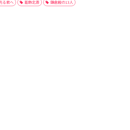
光る君へ
葛飾北斎
鎌倉殿の13人