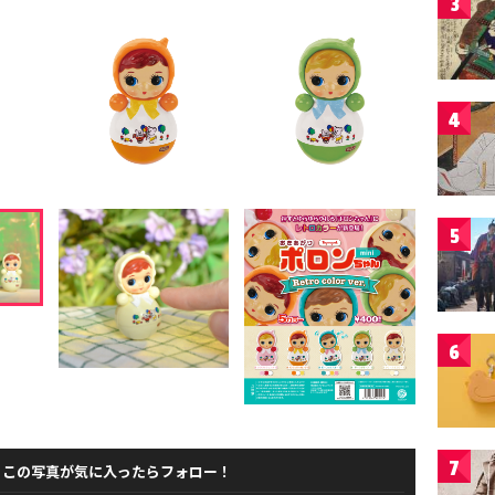
3
4
5
6
7
この写真が気に入ったらフォロー！