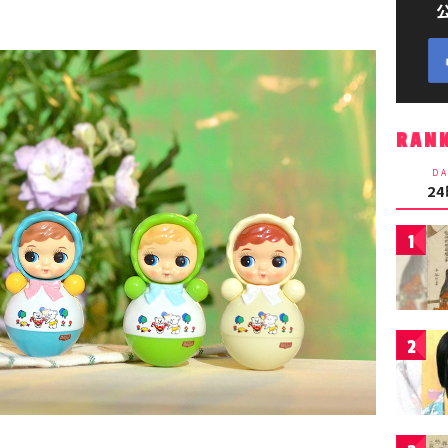
RAN
DA
2
1
2