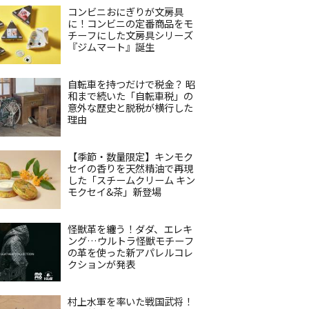
コンビニおにぎりが文房具
に！コンビニの定番商品をモ
チーフにした文房具シリーズ
『ジムマート』誕生
自転車を持つだけで税金？ 昭
和まで続いた「自転車税」の
意外な歴史と脱税が横行した
理由
【季節・数量限定】キンモク
セイの香りを天然精油で再現
した「スチームクリーム キン
モクセイ&茶」新登場
怪獣革を纏う！ダダ、エレキ
ング…ウルトラ怪獣モチーフ
の革を使った新アパレルコレ
クションが発表
村上水軍を率いた戦国武将！