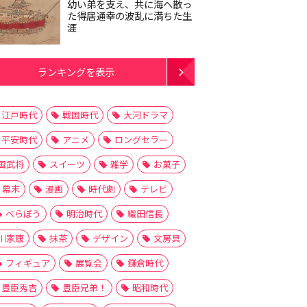
幼い弟を支え、共に海へ散っ
た得居通幸の波乱に満ちた生
涯
ランキングを表示
江戸時代
戦国時代
大河ドラマ
平安時代
アニメ
ロングセラー
国武将
スイーツ
雑学
お菓子
幕末
漫画
時代劇
テレビ
べらぼう
明治時代
織田信長
川家康
抹茶
デザイン
文房具
フィギュア
展覧会
鎌倉時代
豊臣秀吉
豊臣兄弟！
昭和時代