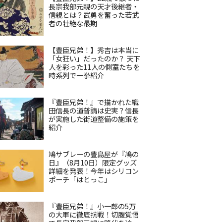
長宗我部元親の天才後継者・
信親とは？武勇を奮った若武
者の壮絶な最期
【豊臣兄弟！】秀吉は本当に
「女狂い」だったのか？ 天下
人を彩った11人の側室たちを
時系列で一挙紹介
『豊臣兄弟！』で描かれた織
田信長の道普請は史実？信長
が実施した街道整備の施策を
紹介
鳩サブレーの豊島屋が『鳩の
日』（8月10日）限定グッズ
詳細を発表！今年はシリコン
ポーチ「はとっこ」
『豊臣兄弟！』小一郎の5万
の大軍に徹底抗戦！切腹覚悟