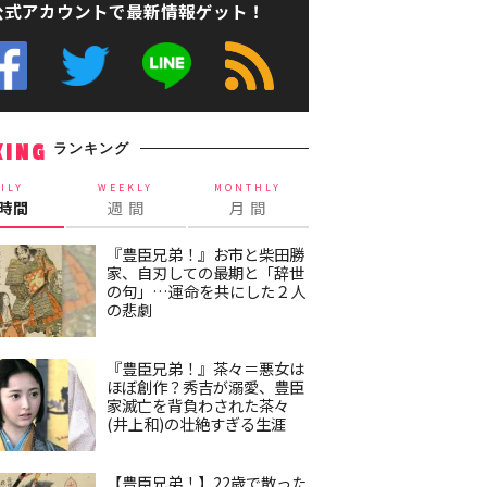
公式アカウントで最新情報ゲット！
ランキング
KING
ILY
WEEKLY
MONTHLY
4時間
週 間
月 間
『豊臣兄弟！』お市と柴田勝
家、自刃しての最期と「辞世
の句」…運命を共にした２人
の悲劇
『豊臣兄弟！』茶々＝悪女は
ほぼ創作？秀吉が溺愛、豊臣
家滅亡を背負わされた茶々
(井上和)の壮絶すぎる生涯
【豊臣兄弟！】22歳で散った