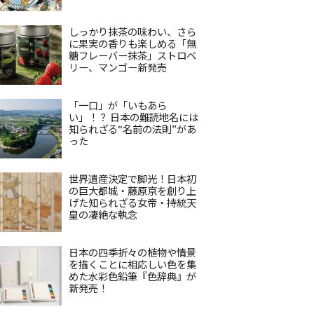
しっかり抹茶の味わい、さら
に果実の香りも楽しめる「無
糖フレーバー抹茶」ストロベ
リー、マンゴー新発売
「一口」が「いもあら
い」！？ 日本の難読地名には
知られざる“名前の法則”があ
った
世界遺産決定で脚光！日本初
の巨大都城・藤原京を創り上
げた知られざる女帝・持統天
皇の凄絶な執念
日本の四季折々の植物や情景
を描くことに相応しい色を集
めた水彩色鉛筆『色辞典』が
新発売！