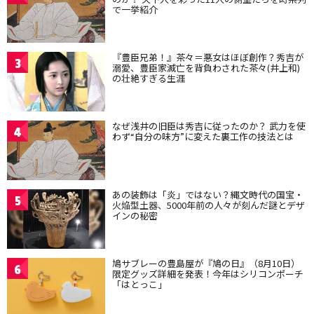
で一挙紹介
『豊臣兄弟！』茶々＝悪女はほぼ創作？秀吉が
3
溺愛、豊臣家滅亡を背負わされた茶々(井上和)
の壮絶すぎる生涯
なぜ浅井の旧臣は秀吉に従ったのか？ 武力を使
4
わず“自分の味方”に変えた裏工作の技法とは
あの装飾は「炎」ではない？縄文時代の国宝・
5
火焔型土器、5000年前の人々が刻んだ謎とデザ
インの秘密
鳩サブレーの豊島屋が『鳩の日』（8月10日）
6
限定グッズ詳細を発表！今年はシリコンポーチ
「はとっこ」