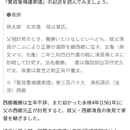
『寛政重脩諸家譜』の記述を読んでみましょう。
●義勝
孫太郎 右京進 母は某氏。
父祖討死のとき、義勝いとけなしといへども、叔父清
員がこふにより正勝が遺跡を継西郷に住す。文亀（原
文ママ。元亀）二年三月四日竹廣の戦に清員等と共に
防戦して討死す。法名義勝。 妻は諏訪部出羽守定久
が女、後妻は蓑笠之助正尚が養女。
※『寛政重脩諸家譜』巻三百六十九 清和源氏（支
流）西郷
西郷義勝は生年不詳、まだ幼かった永禄4年(1561年)に
父の西郷元正が討死すると、叔父・西郷清員の後見で家
督を継ぎました。