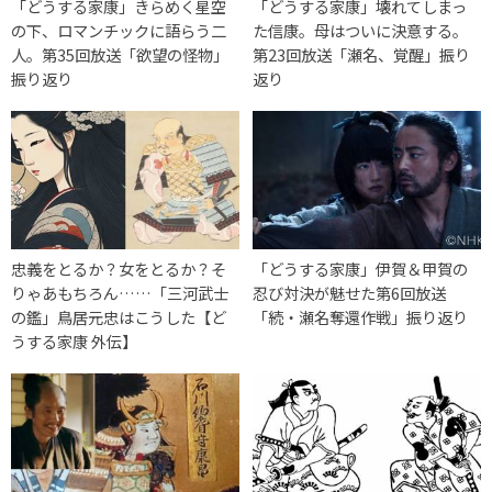
「どうする家康」きらめく星空
「どうする家康」壊れてしまっ
の下、ロマンチックに語らう二
た信康。母はついに決意する。
人。第35回放送「欲望の怪物」
第23回放送「瀬名、覚醒」振り
振り返り
返り
忠義をとるか？女をとるか？そ
「どうする家康」伊賀＆甲賀の
りゃあもちろん……「三河武士
忍び対決が魅せた第6回放送
の鑑」鳥居元忠はこうした【ど
「続・瀬名奪還作戦」振り返り
うする家康 外伝】