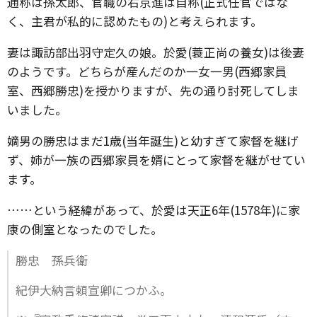
通称は孫太郎、官職の右京進は自称(正式任官ではな
く、主君が私的に認めたもの)と考えられます。
妻は諏訪部出羽守定久の娘。於愛(蓑正尚の養女)は後妻
のようです。どちらが産んだのか一女一男(西郷家員
室、西郷勝忠)を授かりますが、先の通り討死してしま
いました。
嫡男の勝忠はまだ1歳(当年誕生)と幼すぎて家督を継げ
ず、姉が一族の西郷家員を婿にとって家督を継がせてい
ます。
……という経緯があって、於愛は天正6年(1578年)に家
康の側室となったのでした。
勝忠 孫兵衛
紀伊大納言頼宣卿につかふ。