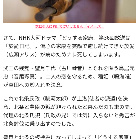
銃口を人に向けてはいけません（イメージ）
さて、NHK大河ドラマ「どうする家康」第36回放送は
「於愛日記」。傷心の家康を笑顔で癒し続けてきた於愛
（広瀬アリス）が病のためナレ死してしまいます。
武田の残党・望月千代（古川琴音）とそれを匿う鳥居元
忠（音尾琢真）。二人の恋を守るため、稲姫（鳴海唯）
が真田への輿入れを決意。
これで北条氏政（駿河太郎）が上洛(使者の派遣)を決
意、北条と豊臣の戦が避けられたと喜んだのも束の間。
代理の北条氏規（氏政の兄）では気に入らないと秀吉が
北条討伐に乗り出すのでした。
豊臣と北条の板挟みになってしまって「どうする家康」