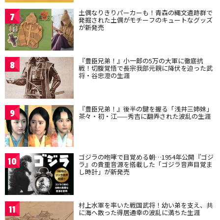
土偶なりきりパーカーも！青森の縄文遺跡群で
7
発掘された土偶がモチーフのキュートなグッズ
が新発売
『豊臣兄弟！』小一郎の5万の大軍に徹底抗
8
戦！切腹覚悟で長宗我部元親に降伏を迫った武
将・谷忠澄の生涯
『豊臣兄弟！』後半の鍵を握る「浅井三姉妹」
9
茶々・初・江——秀吉に翻弄された波乱の生涯
ゴジラの咆哮で目覚める朝…1954年公開『ゴジ
10
ラ』の貴重音源を搭載した「ゴジラ音声目覚ま
し時計」が新発売
村上水軍を率いた戦国武将！幼い弟を支え、共
11
に海へ散った得居通幸の波乱に満ちた生涯