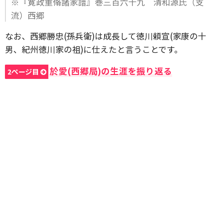
※『寛政重脩諸家譜』巻三百六十九 清和源氏（支
流）西郷
なお、西郷勝忠(孫兵衛)は成長して徳川頼宣(家康の十
男、紀州徳川家の祖)に仕えたと言うことです。
於愛(西郷局)の生涯を振り返る
2ページ目