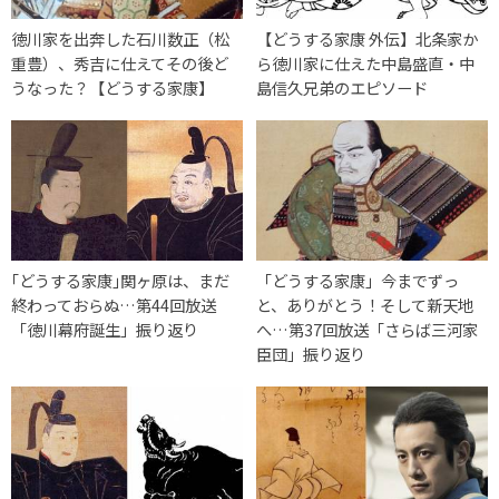
徳川家を出奔した石川数正（松
【どうする家康 外伝】北条家か
重豊）、秀吉に仕えてその後ど
ら徳川家に仕えた中島盛直・中
うなった？【どうする家康】
島信久兄弟のエピソード
｢どうする家康｣関ヶ原は、まだ
「どうする家康」今までずっ
終わっておらぬ…第44回放送
と、ありがとう！そして新天地
「徳川幕府誕生」振り返り
へ…第37回放送「さらば三河家
臣団」振り返り