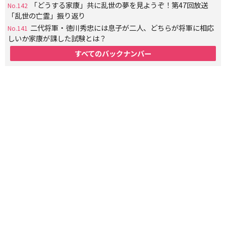
「どうする家康」共に乱世の夢を見ようぞ！第47回放送
No.142
「乱世の亡霊」振り返り
二代将軍・徳川秀忠には息子が二人、どちらが将軍に相応
No.141
しいか家康が課した試験とは？
すべてのバックナンバー