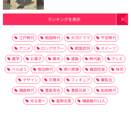
ランキングを表示
江戸時代
戦国時代
大河ドラマ
平安時代
アニメ
ロングセラー
戦国武将
スイーツ
雑学
お菓子
幕末
漫画
時代劇
テレビ
べらぼう
明治時代
徳川家康
織田信長
抹茶
デザイン
文房具
フィギュア
展覧会
鎌倉時代
豊臣秀吉
豊臣兄弟！
昭和時代
光る君へ
葛飾北斎
鎌倉殿の13人