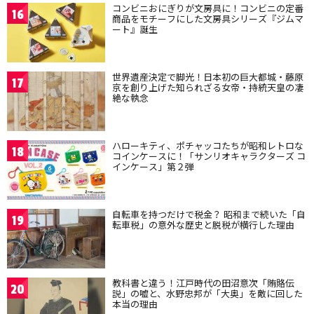
コンビニおにぎりが文房具に！コンビニの定番
16
商品をモチーフにした文房具シリーズ『ジムマ
ート』誕生
世界遺産決定で脚光！日本初の巨大都城・藤原
17
京を創り上げた知られざる女帝・持統天皇の凄
絶な執念
ハローキティ、ポチャッコたちが昭和レトロな
18
コインケースに！「サンリオキャラクターズ コ
インケース」第２弾
自転車を持つだけで税金？ 昭和まで続いた「自
19
転車税」の意外な歴史と脱税が横行した理由
教科書と違う！江戸時代の田沼意次「賄賂伝
20
説」の嘘と、水野忠邦が「大奥」を敵に回した
本当の理由