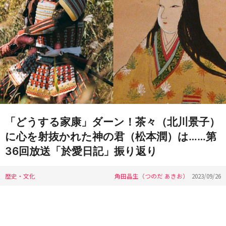
「どうする家康」ダーン！茶々（北川景子）
に心を射抜かれた神の君（松本潤）は……第
36回放送「於愛日記」振り返り
歴史・文化
角田晶生（つのだ あきお）
2023/09/26