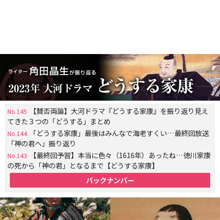
【賛否両論】大河ドラマ『どうする家康』を振り返り見え
No.145
てきた３つの「どうする」まとめ
「どうする家康」最後はみんなで海老すくい…最終回放送
No.144
「神の君へ」振り返り
【最終回予習】本当に色々（1616年）あったね…徳川家康
No.143
の死から「神の君」となるまで【どうする家康】
バックナンバー