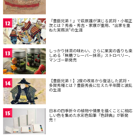
『豊臣兄弟！』で萩原護が演じる武将・小堀正
12
次とは？秀長・秀吉・家康が重用、“出家を重
ねた実務派”の生涯
しっかり抹茶の味わい、さらに果実の香りも楽
13
しめる「無糖フレーバー抹茶」ストロベリー、
マンゴー新発売
【豊臣兄弟！】2度の改易から復活した武将・
14
多賀秀種とは？豊臣秀長に仕えた半年間と波乱
の生涯
日本の四季折々の植物や情景を描くことに相応
15
しい色を集めた水彩色鉛筆『色辞典』が新発
売！