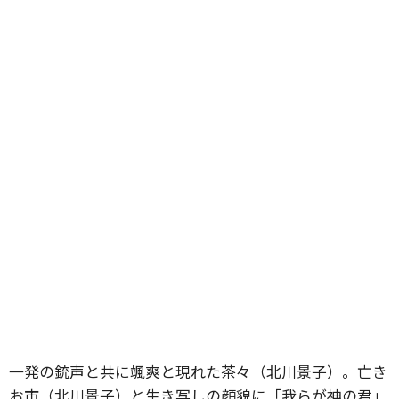
一発の銃声と共に颯爽と現れた茶々（北川景子）。亡き
お市（北川景子）と生き写しの顔貌に「我らが神の君」