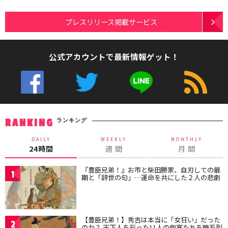
プレスリリース掲載サービス
公式アカウントで最新情報ゲット！
ランキング
RANKING
DAILY
WEEKLY
MONTHLY
24時間
週 間
月 間
『豊臣兄弟！』お市と柴田勝家、自刃しての最
1
期と「辞世の句」…運命を共にした２人の悲劇
【豊臣兄弟！】秀吉は本当に「女狂い」だった
2
のか？ 天下人を彩った11人の側室たちを時系列