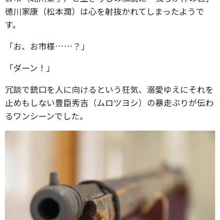
徳川家康（松本潤）は心を射抜かれてしまったようで
す。
「お、お市様……？」
「ダーン！」
冗談で銃口を人に向けるという狂気、溺愛ゆえにそれを
止めもしない豊臣秀吉（ムロツヨシ）の暴走ぶりが伝わ
るワンシーンでした。