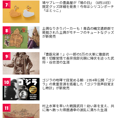
鳩サブレーの豊島屋が『鳩の日』（8月10日）
7
限定グッズ詳細を発表！今年はシリコンポーチ
「はとっこ」
土偶なりきりパーカーも！青森の縄文遺跡群で
8
発掘された土偶がモチーフのキュートなグッズ
が新発売
『豊臣兄弟！』小一郎の5万の大軍に徹底抗
9
戦！切腹覚悟で長宗我部元親に降伏を迫った武
将・谷忠澄の生涯
ゴジラの咆哮で目覚める朝…1954年公開『ゴジ
10
ラ』の貴重音源を搭載した「ゴジラ音声目覚ま
し時計」が新発売
村上水軍を率いた戦国武将！幼い弟を支え、共
11
に海へ散った得居通幸の波乱に満ちた生涯