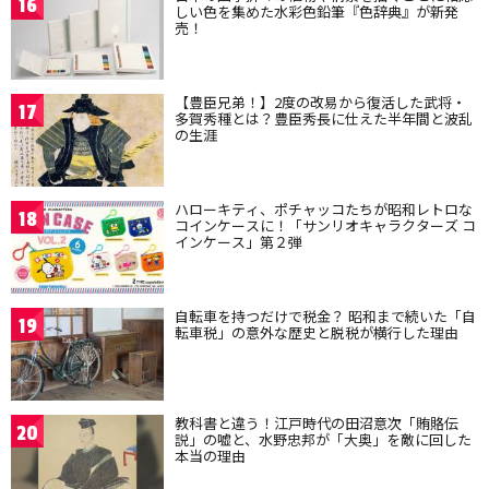
16
しい色を集めた水彩色鉛筆『色辞典』が新発
売！
【豊臣兄弟！】2度の改易から復活した武将・
17
多賀秀種とは？豊臣秀長に仕えた半年間と波乱
の生涯
ハローキティ、ポチャッコたちが昭和レトロな
18
コインケースに！「サンリオキャラクターズ コ
インケース」第２弾
自転車を持つだけで税金？ 昭和まで続いた「自
19
転車税」の意外な歴史と脱税が横行した理由
教科書と違う！江戸時代の田沼意次「賄賂伝
20
説」の嘘と、水野忠邦が「大奥」を敵に回した
本当の理由