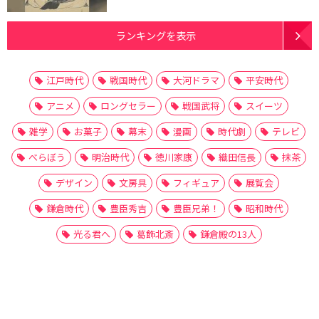
ランキングを表示
江戸時代
戦国時代
大河ドラマ
平安時代
アニメ
ロングセラー
戦国武将
スイーツ
雑学
お菓子
幕末
漫画
時代劇
テレビ
べらぼう
明治時代
徳川家康
織田信長
抹茶
デザイン
文房具
フィギュア
展覧会
鎌倉時代
豊臣秀吉
豊臣兄弟！
昭和時代
光る君へ
葛飾北斎
鎌倉殿の13人