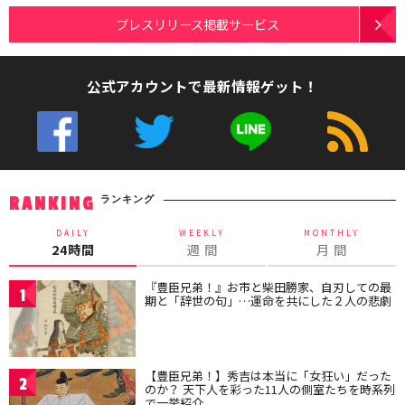
プレスリリース掲載サービス
公式アカウントで最新情報ゲット！
ランキング
RANKING
DAILY
WEEKLY
MONTHLY
24時間
週 間
月 間
『豊臣兄弟！』お市と柴田勝家、自刃しての最
1
期と「辞世の句」…運命を共にした２人の悲劇
【豊臣兄弟！】秀吉は本当に「女狂い」だった
2
のか？ 天下人を彩った11人の側室たちを時系列
で一挙紹介