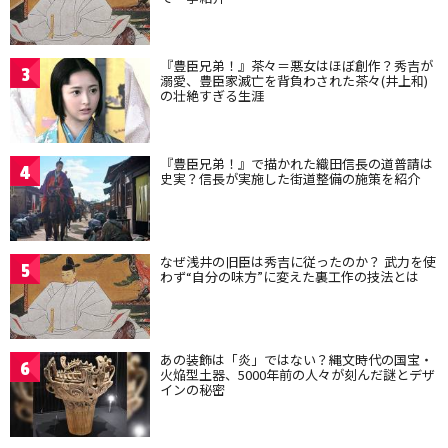
『豊臣兄弟！』茶々＝悪女はほぼ創作？秀吉が
3
溺愛、豊臣家滅亡を背負わされた茶々(井上和)
の壮絶すぎる生涯
『豊臣兄弟！』で描かれた織田信長の道普請は
4
史実？信長が実施した街道整備の施策を紹介
なぜ浅井の旧臣は秀吉に従ったのか？ 武力を使
5
わず“自分の味方”に変えた裏工作の技法とは
あの装飾は「炎」ではない？縄文時代の国宝・
6
火焔型土器、5000年前の人々が刻んだ謎とデザ
インの秘密