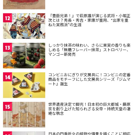
『豊臣兄弟！』で萩原護が演じる武将・小堀正
12
次とは？秀長・秀吉・家康が重用、“出家を重
ねた実務派”の生涯
しっかり抹茶の味わい、さらに果実の香りも楽
13
しめる「無糖フレーバー抹茶」ストロベリー、
マンゴー新発売
コンビニおにぎりが文房具に！コンビニの定番
14
商品をモチーフにした文房具シリーズ『ジムマ
ート』誕生
世界遺産決定で脚光！日本初の巨大都城・藤原
15
京を創り上げた知られざる女帝・持統天皇の凄
絶な執念
日本の四季折々の植物や情景を描くことに相応