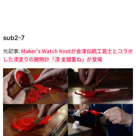
sub2-7
元記事:
Maker's Watch Knotが会津伝統工芸士とコラボ
した漆塗りの腕時計「漆 金銀重ね」が登場