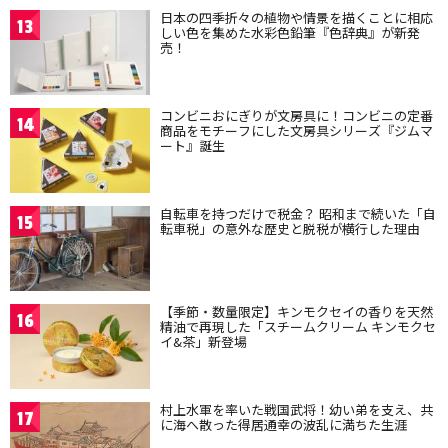
日本の四季折々の植物や情景を描くことに相応
13
しい色を集めた水彩色鉛筆『色辞典』が新発
売！
コンビニおにぎりが文房具に！コンビニの定番
14
商品をモチーフにした文房具シリーズ『ジムマ
ート』誕生
自転車を持つだけで税金？ 昭和まで続いた「自
15
転車税」の意外な歴史と脱税が横行した理由
【季節・数量限定】キンモクセイの香りを天然
16
精油で再現した「スチームクリーム キンモクセ
イ&茶」新登場
村上水軍を率いた戦国武将！幼い弟を支え、共
17
に海へ散った得居通幸の波乱に満ちた生涯