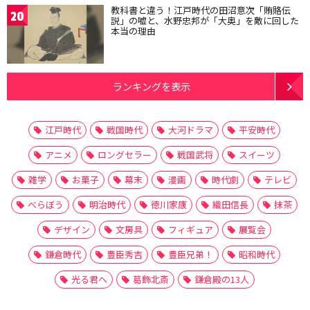
教科書と違う！江戸時代の田沼意次「賄賂伝
20
説」の嘘と、水野忠邦が「大奥」を敵に回した
本当の理由
ランキングを表示
江戸時代
戦国時代
大河ドラマ
平安時代
アニメ
ロングセラー
戦国武将
スイーツ
雑学
お菓子
幕末
漫画
時代劇
テレビ
べらぼう
明治時代
徳川家康
織田信長
抹茶
デザイン
文房具
フィギュア
展覧会
鎌倉時代
豊臣秀吉
豊臣兄弟！
昭和時代
光る君へ
葛飾北斎
鎌倉殿の13人