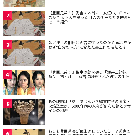
【豊臣兄弟！】秀吉は本当に「女狂い」だった
2
のか？ 天下人を彩った11人の側室たちを時系列
で一挙紹介
なぜ浅井の旧臣は秀吉に従ったのか？ 武力を使
3
わず“自分の味方”に変えた裏工作の技法とは
『豊臣兄弟！』後半の鍵を握る「浅井三姉妹」
4
茶々・初・江——秀吉に翻弄された波乱の生涯
あの装飾は「炎」ではない？縄文時代の国宝・
5
火焔型土器、5000年前の人々が刻んだ謎とデザ
インの秘密
もしも豊臣秀長が長生きしていたら…？秀吉の
6