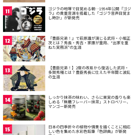
ゴジラの咆哮で目覚める朝…1954年公開『ゴジ
11
ラ』の貴重音源を搭載した「ゴジラ音声目覚ま
し時計」が新発売
『豊臣兄弟！』で萩原護が演じる武将・小堀正
12
次とは？秀長・秀吉・家康が重用、“出家を重
ねた実務派”の生涯
【豊臣兄弟！】2度の改易から復活した武将・
13
多賀秀種とは？豊臣秀長に仕えた半年間と波乱
の生涯
しっかり抹茶の味わい、さらに果実の香りも楽
14
しめる「無糖フレーバー抹茶」ストロベリー、
マンゴー新発売
日本の四季折々の植物や情景を描くことに相応
15
しい色を集めた水彩色鉛筆『色辞典』が新発