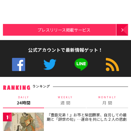
プレスリリース掲載サービス
公式アカウントで最新情報ゲット！
ランキング
RANKING
DAILY
WEEKLY
MONTHLY
24時間
週 間
月 間
『豊臣兄弟！』お市と柴田勝家、自刃しての最
1
期と「辞世の句」…運命を共にした２人の悲劇