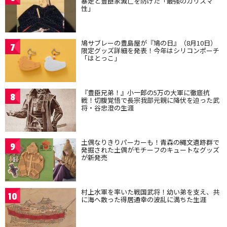
暴走と豊臣家滅亡を防げた「最強のカリスマ
性」
鳩サブレーの豊島屋が『鳩の日』（8月10日）
7
限定グッズ詳細を発表！今年はシリコンポーチ
「はとっこ」
『豊臣兄弟！』小一郎の5万の大軍に徹底抗
8
戦！切腹覚悟で長宗我部元親に降伏を迫った武
将・谷忠澄の生涯
土偶なりきりパーカーも！青森の縄文遺跡群で
9
発掘された土偶がモチーフのキュートなグッズ
が新発売
村上水軍を率いた戦国武将！幼い弟を支え、共
10
に海へ散った得居通幸の波乱に満ちた生涯