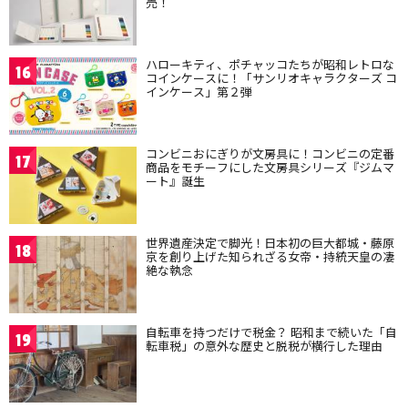
売！
ハローキティ、ポチャッコたちが昭和レトロな
16
コインケースに！「サンリオキャラクターズ コ
インケース」第２弾
コンビニおにぎりが文房具に！コンビニの定番
17
商品をモチーフにした文房具シリーズ『ジムマ
ート』誕生
世界遺産決定で脚光！日本初の巨大都城・藤原
18
京を創り上げた知られざる女帝・持統天皇の凄
絶な執念
自転車を持つだけで税金？ 昭和まで続いた「自
19
転車税」の意外な歴史と脱税が横行した理由