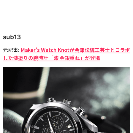
sub13
元記事:
Maker's Watch Knotが会津伝統工芸士とコラボ
した漆塗りの腕時計「漆 金銀重ね」が登場