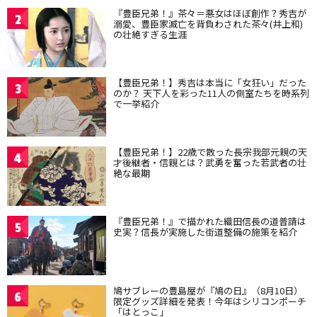
『豊臣兄弟！』茶々＝悪女はほぼ創作？秀吉が
2
溺愛、豊臣家滅亡を背負わされた茶々(井上和)
の壮絶すぎる生涯
【豊臣兄弟！】秀吉は本当に「女狂い」だった
3
のか？ 天下人を彩った11人の側室たちを時系列
で一挙紹介
【豊臣兄弟！】22歳で散った長宗我部元親の天
4
才後継者・信親とは？武勇を奮った若武者の壮
絶な最期
『豊臣兄弟！』で描かれた織田信長の道普請は
5
史実？信長が実施した街道整備の施策を紹介
鳩サブレーの豊島屋が『鳩の日』（8月10日）
6
限定グッズ詳細を発表！今年はシリコンポーチ
「はとっこ」