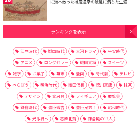
に海へ散った得居通幸の波乱に満ちた生涯
ランキングを表示
江戸時代
戦国時代
大河ドラマ
平安時代
アニメ
ロングセラー
戦国武将
スイーツ
雑学
お菓子
幕末
漫画
時代劇
テレビ
べらぼう
明治時代
織田信長
徳川家康
抹茶
デザイン
文房具
フィギュア
展覧会
鎌倉時代
豊臣秀吉
豊臣兄弟！
昭和時代
光る君へ
葛飾北斎
鎌倉殿の13人