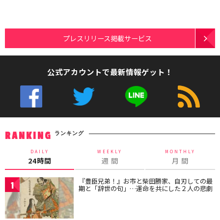
プレスリリース掲載サービス
公式アカウントで最新情報ゲット！
ランキング
RANKING
DAILY
WEEKLY
MONTHLY
24時間
週 間
月 間
『豊臣兄弟！』お市と柴田勝家、自刃しての最
1
期と「辞世の句」…運命を共にした２人の悲劇