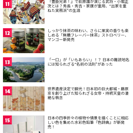
『豊臣兄弟！』で萩原護が演じる武将・小堀正
11
次とは？秀長・秀吉・家康が重用、“出家を重
ねた実務派”の生涯
しっかり抹茶の味わい、さらに果実の香りも楽
12
しめる「無糖フレーバー抹茶」ストロベリー、
マンゴー新発売
「一口」が「いもあらい」！？ 日本の難読地名
13
には知られざる“名前の法則”があった
世界遺産決定で脚光！日本初の巨大都城・藤原
14
京を創り上げた知られざる女帝・持統天皇の凄
絶な執念
日本の四季折々の植物や情景を描くことに相応
15
しい色を集めた水彩色鉛筆『色辞典』が新発
売！