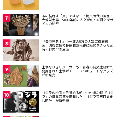
あの装飾は「炎」ではない？縄文時代の国宝・
7
火焔型土器、5000年前の人々が刻んだ謎とデザ
インの秘密
『豊臣兄弟！』小一郎の5万の大軍に徹底抗
8
戦！切腹覚悟で長宗我部元親に降伏を迫った武
将・谷忠澄の生涯
土偶なりきりパーカーも！青森の縄文遺跡群で
9
発掘された土偶がモチーフのキュートなグッズ
が新発売
ゴジラの咆哮で目覚める朝…1954年公開『ゴジ
10
ラ』の貴重音源を搭載した「ゴジラ音声目覚ま
し時計」が新発売