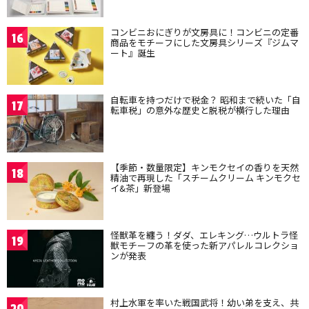
コンビニおにぎりが文房具に！コンビニの定番
16
商品をモチーフにした文房具シリーズ『ジムマ
ート』誕生
自転車を持つだけで税金？ 昭和まで続いた「自
17
転車税」の意外な歴史と脱税が横行した理由
【季節・数量限定】キンモクセイの香りを天然
18
精油で再現した「スチームクリーム キンモクセ
イ&茶」新登場
怪獣革を纏う！ダダ、エレキング…ウルトラ怪
19
獣モチーフの革を使った新アパレルコレクショ
ンが発表
村上水軍を率いた戦国武将！幼い弟を支え、共
20