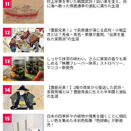
村上水軍を率いた戦国武将！幼い弟を支え、共
11
に海へ散った得居通幸の波乱に満ちた生涯
『豊臣兄弟！』で萩原護が演じる武将・小堀正
12
次とは？秀長・秀吉・家康が重用、“出家を重
ねた実務派”の生涯
しっかり抹茶の味わい、さらに果実の香りも楽
13
しめる「無糖フレーバー抹茶」ストロベリー、
マンゴー新発売
【豊臣兄弟！】2度の改易から復活した武将・
14
多賀秀種とは？豊臣秀長に仕えた半年間と波乱
の生涯
日本の四季折々の植物や情景を描くことに相応
15
しい色を集めた水彩色鉛筆『色辞典』が新発
売！