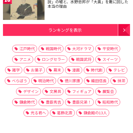
説」の嘘と、水野忠邦が「大奥」を敵に回した
本当の理由
ランキングを表示
江戸時代
戦国時代
大河ドラマ
平安時代
アニメ
ロングセラー
戦国武将
スイーツ
雑学
お菓子
幕末
漫画
時代劇
テレビ
べらぼう
明治時代
徳川家康
織田信長
抹茶
デザイン
文房具
フィギュア
展覧会
鎌倉時代
豊臣秀吉
豊臣兄弟！
昭和時代
光る君へ
葛飾北斎
鎌倉殿の13人