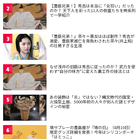
【豊臣兄弟！】秀吉は本当に「女狂い」だった
2
のか？ 天下人を彩った11人の側室たちを時系列
で一挙紹介
『豊臣兄弟！』茶々＝悪女はほぼ創作？秀吉が
3
溺愛、豊臣家滅亡を背負わされた茶々(井上和)
の壮絶すぎる生涯
なぜ浅井の旧臣は秀吉に従ったのか？ 武力を使
4
わず“自分の味方”に変えた裏工作の技法とは
あの装飾は「炎」ではない？縄文時代の国宝・
5
火焔型土器、5000年前の人々が刻んだ謎とデザ
インの秘密
鳩サブレーの豊島屋が『鳩の日』（8月10日）
6
限定グッズ詳細を発表！今年はシリコンポーチ
「はとっこ」