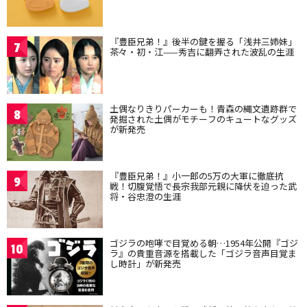
『豊臣兄弟！』後半の鍵を握る「浅井三姉妹」
7
茶々・初・江——秀吉に翻弄された波乱の生涯
土偶なりきりパーカーも！青森の縄文遺跡群で
8
発掘された土偶がモチーフのキュートなグッズ
が新発売
『豊臣兄弟！』小一郎の5万の大軍に徹底抗
9
戦！切腹覚悟で長宗我部元親に降伏を迫った武
将・谷忠澄の生涯
ゴジラの咆哮で目覚める朝…1954年公開『ゴジ
10
ラ』の貴重音源を搭載した「ゴジラ音声目覚ま
し時計」が新発売