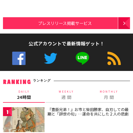
プレスリリース掲載サービス
公式アカウントで最新情報ゲット！
ランキング
RANKING
DAILY
WEEKLY
MONTHLY
24時間
週 間
月 間
『豊臣兄弟！』お市と柴田勝家、自刃しての最
1
期と「辞世の句」…運命を共にした２人の悲劇