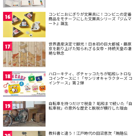
コンビニおにぎりが文房具に！コンビニの定番
16
商品をモチーフにした文房具シリーズ『ジムマ
ート』誕生
世界遺産決定で脚光！日本初の巨大都城・藤原
17
京を創り上げた知られざる女帝・持統天皇の凄
絶な執念
ハローキティ、ポチャッコたちが昭和レトロな
18
コインケースに！「サンリオキャラクターズ コ
インケース」第２弾
自転車を持つだけで税金？ 昭和まで続いた「自
19
転車税」の意外な歴史と脱税が横行した理由
教科書と違う！江戸時代の田沼意次「賄賂伝
20