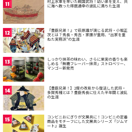
村上水軍を率いた戦国武将！幼い弟を支え、共
11
に海へ散った得居通幸の波乱に満ちた生涯
『豊臣兄弟！』で萩原護が演じる武将・小堀正
12
次とは？秀長・秀吉・家康が重用、“出家を重
ねた実務派”の生涯
しっかり抹茶の味わい、さらに果実の香りも楽
13
しめる「無糖フレーバー抹茶」ストロベリー、
マンゴー新発売
【豊臣兄弟！】2度の改易から復活した武将・
14
多賀秀種とは？豊臣秀長に仕えた半年間と波乱
の生涯
コンビニおにぎりが文房具に！コンビニの定番
15
商品をモチーフにした文房具シリーズ『ジムマ
ート』誕生