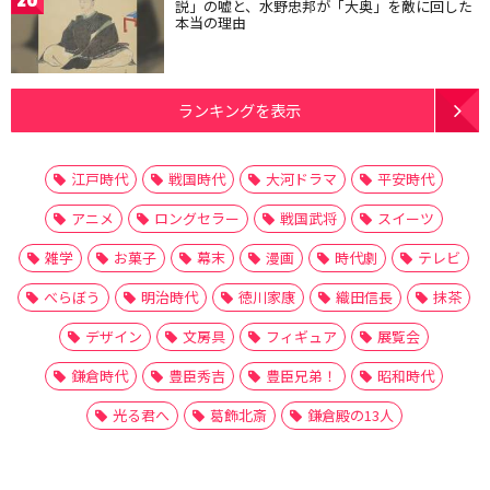
説」の嘘と、水野忠邦が「大奥」を敵に回した
本当の理由
ランキングを表示
江戸時代
戦国時代
大河ドラマ
平安時代
アニメ
ロングセラー
戦国武将
スイーツ
雑学
お菓子
幕末
漫画
時代劇
テレビ
べらぼう
明治時代
徳川家康
織田信長
抹茶
デザイン
文房具
フィギュア
展覧会
鎌倉時代
豊臣秀吉
豊臣兄弟！
昭和時代
光る君へ
葛飾北斎
鎌倉殿の13人