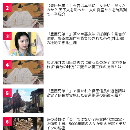
【豊臣兄弟！】秀吉は本当に「女狂い」だった
2
のか？ 天下人を彩った11人の側室たちを時系列
で一挙紹介
『豊臣兄弟！』茶々＝悪女はほぼ創作？秀吉が
3
溺愛、豊臣家滅亡を背負わされた茶々(井上和)
の壮絶すぎる生涯
なぜ浅井の旧臣は秀吉に従ったのか？ 武力を使
4
わず“自分の味方”に変えた裏工作の技法とは
『豊臣兄弟！』で描かれた織田信長の道普請は
5
史実？信長が実施した街道整備の施策を紹介
あの装飾は「炎」ではない？縄文時代の国宝・
6
火焔型土器、5000年前の人々が刻んだ謎とデザ
インの秘密