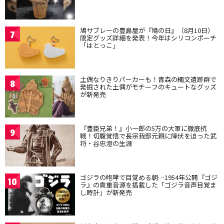
鳩サブレーの豊島屋が『鳩の日』（8月10日）
7
限定グッズ詳細を発表！今年はシリコンポーチ
「はとっこ」
土偶なりきりパーカーも！青森の縄文遺跡群で
8
発掘された土偶がモチーフのキュートなグッズ
が新発売
『豊臣兄弟！』小一郎の5万の大軍に徹底抗
9
戦！切腹覚悟で長宗我部元親に降伏を迫った武
将・谷忠澄の生涯
ゴジラの咆哮で目覚める朝…1954年公開『ゴジ
10
ラ』の貴重音源を搭載した「ゴジラ音声目覚ま
し時計」が新発売