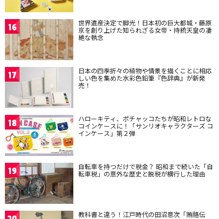
世界遺産決定で脚光！日本初の巨大都城・藤原
16
京を創り上げた知られざる女帝・持統天皇の凄
絶な執念
日本の四季折々の植物や情景を描くことに相応
17
しい色を集めた水彩色鉛筆『色辞典』が新発
売！
ハローキティ、ポチャッコたちが昭和レトロな
18
コインケースに！「サンリオキャラクターズ コ
インケース」第２弾
自転車を持つだけで税金？ 昭和まで続いた「自
19
転車税」の意外な歴史と脱税が横行した理由
教科書と違う！江戸時代の田沼意次「賄賂伝
20