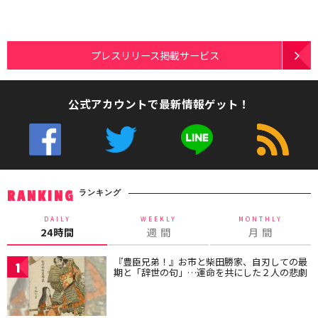
プレスリリース掲載サービス
公式アカウントで最新情報ゲット！
ランキング
RANKING
DAILY
WEEKLY
MONTHLY
24時間
週 間
月 間
『豊臣兄弟！』お市と柴田勝家、自刃しての最
1
期と「辞世の句」…運命を共にした２人の悲劇