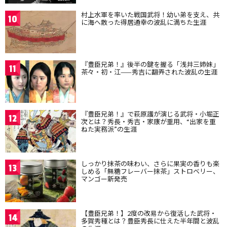
村上水軍を率いた戦国武将！幼い弟を支え、共
10
に海へ散った得居通幸の波乱に満ちた生涯
『豊臣兄弟！』後半の鍵を握る「浅井三姉妹」
11
茶々・初・江——秀吉に翻弄された波乱の生涯
『豊臣兄弟！』で萩原護が演じる武将・小堀正
12
次とは？秀長・秀吉・家康が重用、“出家を重
ねた実務派”の生涯
しっかり抹茶の味わい、さらに果実の香りも楽
13
しめる「無糖フレーバー抹茶」ストロベリー、
マンゴー新発売
【豊臣兄弟！】2度の改易から復活した武将・
14
多賀秀種とは？豊臣秀長に仕えた半年間と波乱