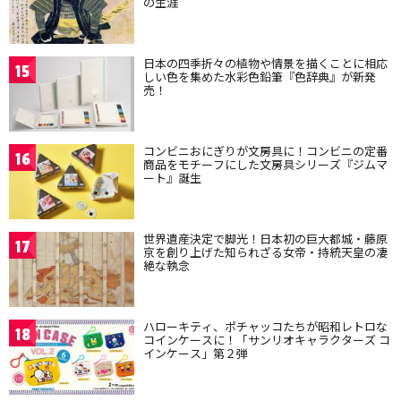
の生涯
日本の四季折々の植物や情景を描くことに相応
15
しい色を集めた水彩色鉛筆『色辞典』が新発
売！
コンビニおにぎりが文房具に！コンビニの定番
16
商品をモチーフにした文房具シリーズ『ジムマ
ート』誕生
世界遺産決定で脚光！日本初の巨大都城・藤原
17
京を創り上げた知られざる女帝・持統天皇の凄
絶な執念
ハローキティ、ポチャッコたちが昭和レトロな
18
コインケースに！「サンリオキャラクターズ コ
インケース」第２弾