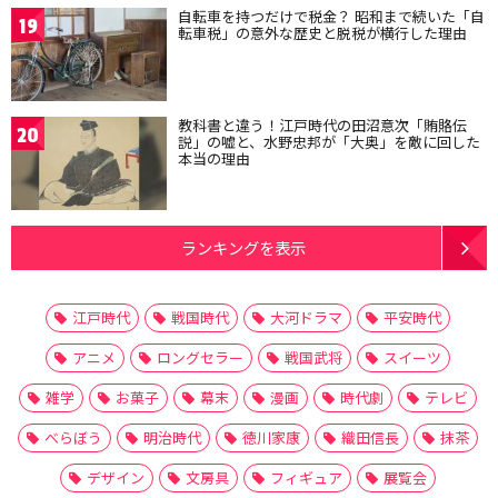
自転車を持つだけで税金？ 昭和まで続いた「自
19
転車税」の意外な歴史と脱税が横行した理由
教科書と違う！江戸時代の田沼意次「賄賂伝
20
説」の嘘と、水野忠邦が「大奥」を敵に回した
本当の理由
ランキングを表示
江戸時代
戦国時代
大河ドラマ
平安時代
アニメ
ロングセラー
戦国武将
スイーツ
雑学
お菓子
幕末
漫画
時代劇
テレビ
べらぼう
明治時代
徳川家康
織田信長
抹茶
デザイン
文房具
フィギュア
展覧会