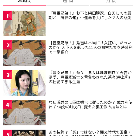
24時間
週 間
月 間
『豊臣兄弟！』お市と柴田勝家、自刃しての最
1
期と「辞世の句」…運命を共にした２人の悲劇
【豊臣兄弟！】秀吉は本当に「女狂い」だった
2
のか？ 天下人を彩った11人の側室たちを時系列
で一挙紹介
『豊臣兄弟！』茶々＝悪女はほぼ創作？秀吉が
3
溺愛、豊臣家滅亡を背負わされた茶々(井上和)
の壮絶すぎる生涯
なぜ浅井の旧臣は秀吉に従ったのか？ 武力を使
4
わず“自分の味方”に変えた裏工作の技法とは
あの装飾は「炎」ではない？縄文時代の国宝・
5