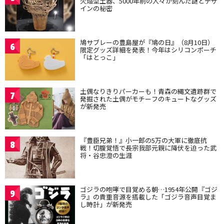
火焔型土器、5000年前の人々が刻んだ謎とデザ
インの秘密
鳩サブレーの豊島屋が『鳩の日』（8月10日）
6
限定グッズ詳細を発表！今年はシリコンポーチ
「はとっこ」
土偶なりきりパーカーも！青森の縄文遺跡群で
7
発掘された土偶がモチーフのキュートなグッズ
が新発売
『豊臣兄弟！』小一郎の5万の大軍に徹底抗
8
戦！切腹覚悟で長宗我部元親に降伏を迫った武
将・谷忠澄の生涯
ゴジラの咆哮で目覚める朝…1954年公開『ゴジ
9
ラ』の貴重音源を搭載した「ゴジラ音声目覚ま
し時計」が新発売