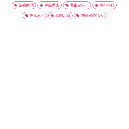
鎌倉時代
豊臣秀吉
豊臣兄弟！
昭和時代
光る君へ
葛飾北斎
鎌倉殿の13人