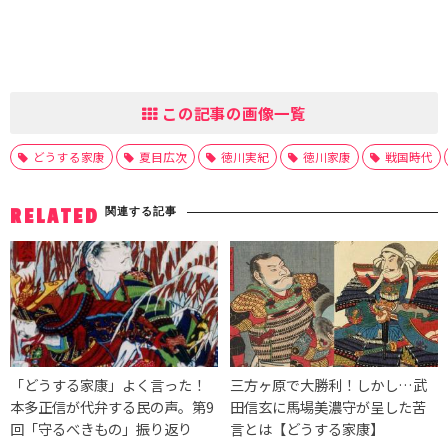
この記事の画像一覧
どうする家康
夏目広次
徳川実紀
徳川家康
戦国時代
関連する記事
RELATED
「どうする家康」よく言った！
三方ヶ原で大勝利！しかし…武
本多正信が代弁する民の声。第9
田信玄に馬場美濃守が呈した苦
回「守るべきもの」振り返り
言とは【どうする家康】