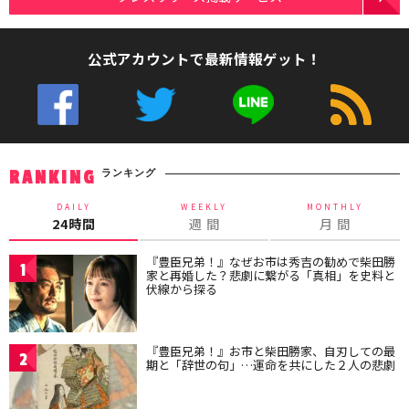
公式アカウントで最新情報ゲット！
ランキング
RANKING
DAILY
WEEKLY
MONTHLY
24時間
週 間
月 間
『豊臣兄弟！』なぜお市は秀吉の勧めで柴田勝
1
家と再婚した？悲劇に繋がる「真相」を史料と
伏線から探る
『豊臣兄弟！』お市と柴田勝家、自刃しての最
2
期と「辞世の句」…運命を共にした２人の悲劇