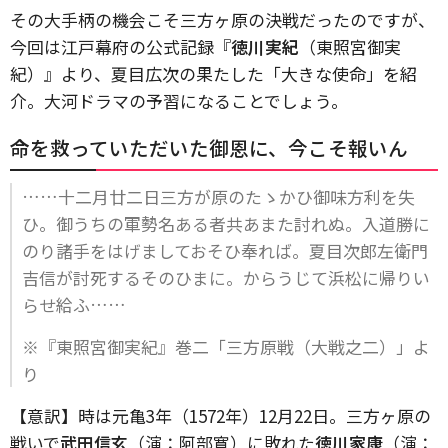
その大手柄の機会こそ三方ヶ原の決戦だったのですが、
今回は江戸幕府の公式記録『
徳川実紀
（東照宮御実
紀）』より、夏目広次の果たした「大きな使命」を紹
介。大河ドラマの予習になることでしょう。
命を救っていただいた御恩に、今こそ報いん
……十二月廿二日三方が原のたゝかひ御味方利を失
ひ。御うちの軍勢名ある者共あまた討れぬ。入道勝に
のり諸手をはげましておそひ奉れば。夏目次郎左衛門
吉信が討死するそのひまに。からうじて浜松に帰りい
らせ給ふ……
※『東照宮御実紀』巻二「三方原戦（大戦之二）」よ
り
【意訳】時は元亀3年（1572年）12月22日。三方ヶ原の
戦いで
武田信玄
（演：阿部寛）に敗れた
徳川家康
（演：