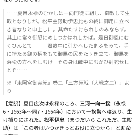
……夏目永禄のむかしは一向門徒に組し、御敵して生
取となりしが。松平主殿助伊忠此もの終に御用に立べ
き者なりと申上しに。其命たすけられしのみならず。
其上に常々御懇にめしつかはれしかば。是日御恩にむ
くひんとて 君敵中に引かへしたまふをみて。手
に持たる鑓の柄をもて御馬の尻をたゝき立て。御馬を
浜松の方へをしむけ。その身は敵中にむかひ討死せし
とぞ……
※『東照宮御実紀』巻二「三方原戦（大戦之二）」よ
り
【意訳】夏目広次は永禄のころ、
三河一向一揆
（永禄
6・1563年～同7・1564年）において一揆勢へ寝返り、生
け捕りにされた。
松平伊忠
（まつだいら これただ。主殿
助）は「この者はいつかきっとお役に立つから」と助命