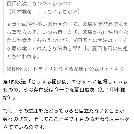
夏目広次 なつめ・ひろつぐ
［甲本雅裕 こうもとまさひろ］
武骨な武将が多い家臣団の中で、家康を実務面で支え
る事務方の男。いつも目立たず、家康からは名前をな
かなか覚えてもらえないが、武田家との大決戦・三方
ヶ原の戦いでは大きな使命を果たす。夏目漱石の先祖
ともいわれる。
※NHK大河ドラマ「どうする家康」公式サイトより
第1回放送「どうする桶狭間」からずっと登場している
ものの、その存在感は今一つな
夏目広次
（演：甲本雅
裕）。
でも、その生涯をたどってみると目立たないどころか
数々の武勲、そしてここ一番で主君の命を救う大手柄を
立てているのです。