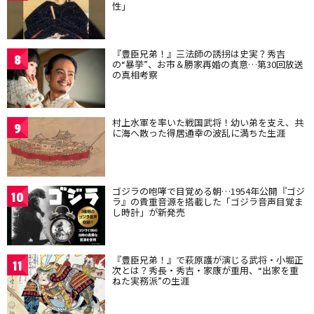
性」
『豊臣兄弟！』三法師の誘拐は史実？秀吉
8
の“暴挙”、お市＆勝家再婚の真意…第30回放送
の真相考察
村上水軍を率いた戦国武将！幼い弟を支え、共
9
に海へ散った得居通幸の波乱に満ちた生涯
ゴジラの咆哮で目覚める朝…1954年公開『ゴジ
10
ラ』の貴重音源を搭載した「ゴジラ音声目覚ま
し時計」が新発売
『豊臣兄弟！』で萩原護が演じる武将・小堀正
11
次とは？秀長・秀吉・家康が重用、“出家を重
ねた実務派”の生涯