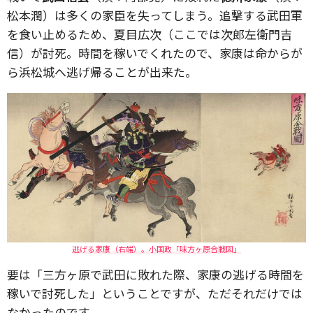
松本潤）は多くの家臣を失ってしまう。追撃する武田軍
を食い止めるため、夏目広次（ここでは次郎左衛門吉
信）が討死。時間を稼いでくれたので、家康は命からが
ら浜松城へ逃げ帰ることが出来た。
逃げる家康（右端）。小国政「味方ヶ原合戦図」
要は「三方ヶ原で武田に敗れた際、家康の逃げる時間を
稼いで討死した」ということですが、ただそれだけでは
なかったのです。