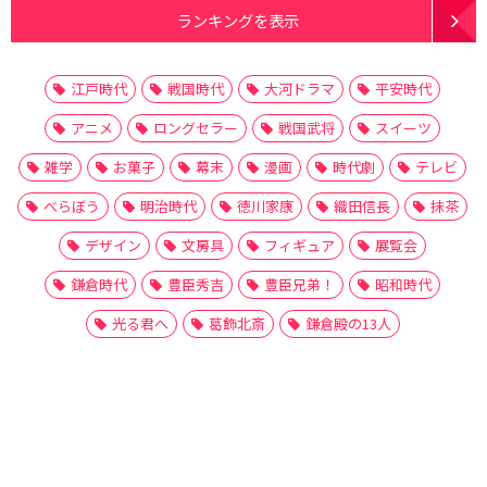
ランキングを表示
江戸時代
戦国時代
大河ドラマ
平安時代
アニメ
ロングセラー
戦国武将
スイーツ
雑学
お菓子
幕末
漫画
時代劇
テレビ
べらぼう
明治時代
徳川家康
織田信長
抹茶
デザイン
文房具
フィギュア
展覧会
鎌倉時代
豊臣秀吉
豊臣兄弟！
昭和時代
光る君へ
葛飾北斎
鎌倉殿の13人