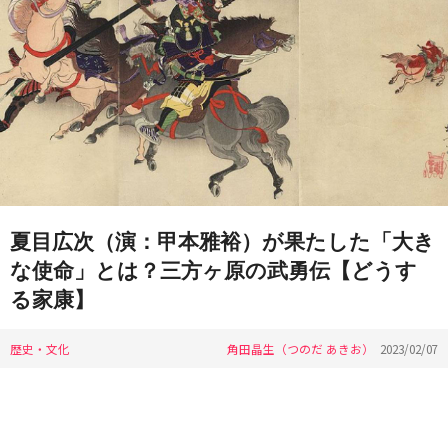
夏目広次（演：甲本雅裕）が果たした「大き
な使命」とは？三方ヶ原の武勇伝【どうす
る家康】
歴史・文化
角田晶生（つのだ あきお）
2023/02/07