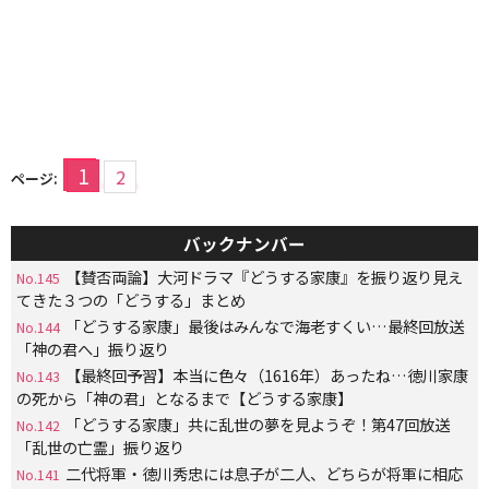
1
2
ページ:
バックナンバー
【賛否両論】大河ドラマ『どうする家康』を振り返り見え
No.145
てきた３つの「どうする」まとめ
「どうする家康」最後はみんなで海老すくい…最終回放送
No.144
「神の君へ」振り返り
【最終回予習】本当に色々（1616年）あったね…徳川家康
No.143
の死から「神の君」となるまで【どうする家康】
「どうする家康」共に乱世の夢を見ようぞ！第47回放送
No.142
「乱世の亡霊」振り返り
二代将軍・徳川秀忠には息子が二人、どちらが将軍に相応
No.141