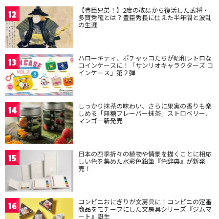
【豊臣兄弟！】2度の改易から復活した武将・
12
多賀秀種とは？豊臣秀長に仕えた半年間と波乱
の生涯
ハローキティ、ポチャッコたちが昭和レトロな
13
コインケースに！「サンリオキャラクターズ コ
インケース」第２弾
しっかり抹茶の味わい、さらに果実の香りも楽
14
しめる「無糖フレーバー抹茶」ストロベリー、
マンゴー新発売
日本の四季折々の植物や情景を描くことに相応
15
しい色を集めた水彩色鉛筆『色辞典』が新発
売！
コンビニおにぎりが文房具に！コンビニの定番
16
商品をモチーフにした文房具シリーズ『ジムマ
ート』誕生