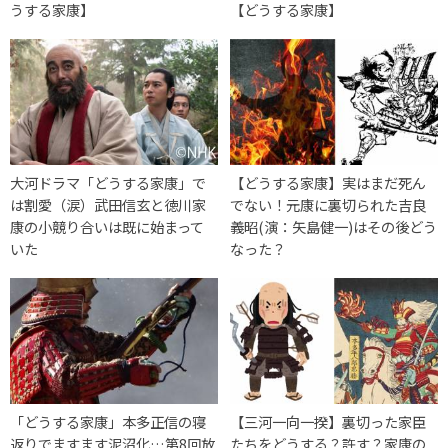
うする家康】
【どうする家康】
大河ドラマ「どうする家康」で
【どうする家康】実はまだ死ん
は割愛（涙）武田信玄と徳川家
でない！元康に裏切られた吉良
康の小競り合いは既に始まって
義昭(演：矢島健一)はその後どう
いた
なった？
「どうする家康」本多正信の寝
【三河一向一揆】裏切った家臣
返りでますます泥沼化…第8回放
たちをどうする？許す？家康の