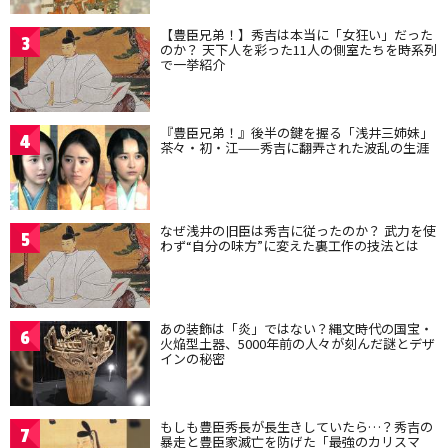
【豊臣兄弟！】秀吉は本当に「女狂い」だった
3
のか？ 天下人を彩った11人の側室たちを時系列
で一挙紹介
『豊臣兄弟！』後半の鍵を握る「浅井三姉妹」
4
茶々・初・江——秀吉に翻弄された波乱の生涯
なぜ浅井の旧臣は秀吉に従ったのか？ 武力を使
5
わず“自分の味方”に変えた裏工作の技法とは
あの装飾は「炎」ではない？縄文時代の国宝・
6
火焔型土器、5000年前の人々が刻んだ謎とデザ
インの秘密
もしも豊臣秀長が長生きしていたら…？秀吉の
7
暴走と豊臣家滅亡を防げた「最強のカリスマ