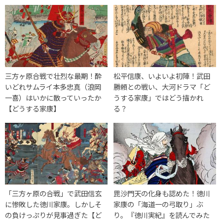
三方ヶ原合戦で壮烈な最期！酔
松平信康、いよいよ初陣！武田
いどれサムライ本多忠真（浪岡
勝頼との戦い、大河ドラマ「ど
一喜）はいかに散っていったか
うする家康」ではどう描かれ
【どうする家康】
る？
「三方ヶ原の合戦」で武田信玄
毘沙門天の化身も認めた！徳川
に惨敗した徳川家康。しかしそ
家康の「海道一の弓取り」ぶ
の負けっぷりが見事過ぎた【ど
り。『徳川実紀』を読んでみた