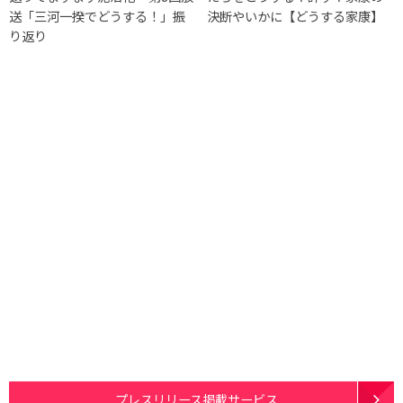
送「三河一揆でどうする！」振
決断やいかに【どうする家康】
り返り
プレスリリース掲載サービス