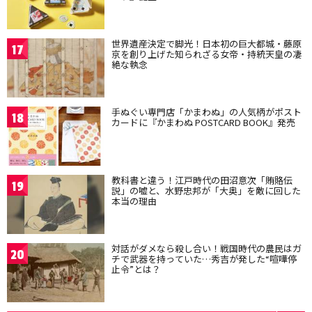
世界遺産決定で脚光！日本初の巨大都城・藤原
17
京を創り上げた知られざる女帝・持統天皇の凄
絶な執念
手ぬぐい専門店「かまわぬ」の人気柄がポスト
18
カードに『かまわぬ POSTCARD BOOK』発売
教科書と違う！江戸時代の田沼意次「賄賂伝
19
説」の嘘と、水野忠邦が「大奥」を敵に回した
本当の理由
対話がダメなら殺し合い！戦国時代の農民はガ
20
チで武器を持っていた…秀吉が発した“喧嘩停
止令”とは？