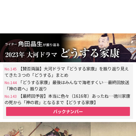
【賛否両論】大河ドラマ『どうする家康』を振り返り見え
No.145
てきた３つの「どうする」まとめ
「どうする家康」最後はみんなで海老すくい…最終回放送
No.144
「神の君へ」振り返り
【最終回予習】本当に色々（1616年）あったね…徳川家康
No.143
の死から「神の君」となるまで【どうする家康】
バックナンバー