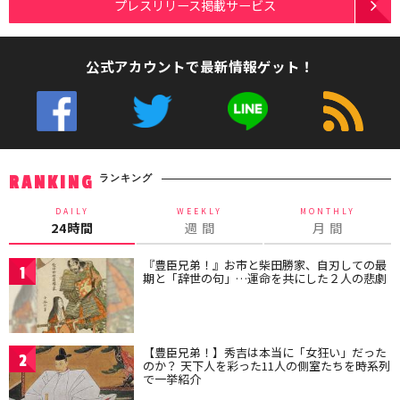
プレスリリース掲載サービス
公式アカウントで最新情報ゲット！
ランキング
RANKING
DAILY
WEEKLY
MONTHLY
24時間
週 間
月 間
『豊臣兄弟！』お市と柴田勝家、自刃しての最
1
期と「辞世の句」…運命を共にした２人の悲劇
【豊臣兄弟！】秀吉は本当に「女狂い」だった
2
のか？ 天下人を彩った11人の側室たちを時系列
で一挙紹介