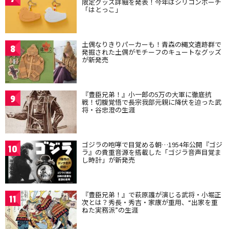
限定グッズ詳細を発表！今年はシリコンポーチ
「はとっこ」
土偶なりきりパーカーも！青森の縄文遺跡群で
8
発掘された土偶がモチーフのキュートなグッズ
が新発売
『豊臣兄弟！』小一郎の5万の大軍に徹底抗
9
戦！切腹覚悟で長宗我部元親に降伏を迫った武
将・谷忠澄の生涯
ゴジラの咆哮で目覚める朝…1954年公開『ゴジ
10
ラ』の貴重音源を搭載した「ゴジラ音声目覚ま
し時計」が新発売
『豊臣兄弟！』で萩原護が演じる武将・小堀正
11
次とは？秀長・秀吉・家康が重用、“出家を重
ねた実務派”の生涯