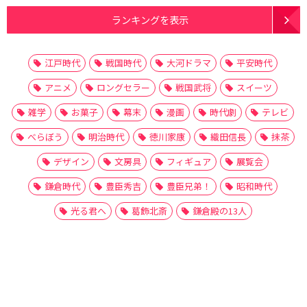
ランキングを表示
江戸時代
戦国時代
大河ドラマ
平安時代
アニメ
ロングセラー
戦国武将
スイーツ
雑学
お菓子
幕末
漫画
時代劇
テレビ
べらぼう
明治時代
徳川家康
織田信長
抹茶
デザイン
文房具
フィギュア
展覧会
鎌倉時代
豊臣秀吉
豊臣兄弟！
昭和時代
光る君へ
葛飾北斎
鎌倉殿の13人