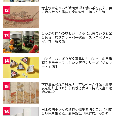
村上水軍を率いた戦国武将！幼い弟を支え、共
12
に海へ散った得居通幸の波乱に満ちた生涯
しっかり抹茶の味わい、さらに果実の香りも楽
13
しめる「無糖フレーバー抹茶」ストロベリー、
マンゴー新発売
コンビニおにぎりが文房具に！コンビニの定番
14
商品をモチーフにした文房具シリーズ『ジムマ
ート』誕生
世界遺産決定で脚光！日本初の巨大都城・藤原
15
京を創り上げた知られざる女帝・持統天皇の凄
絶な執念
日本の四季折々の植物や情景を描くことに相応
16
しい色を集めた水彩色鉛筆『色辞典』が新発