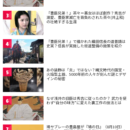
『豊臣兄弟！』茶々＝悪女はほぼ創作？秀吉が
3
溺愛、豊臣家滅亡を背負わされた茶々(井上和)
の壮絶すぎる生涯
『豊臣兄弟！』で描かれた織田信長の道普請は
4
史実？信長が実施した街道整備の施策を紹介
あの装飾は「炎」ではない？縄文時代の国宝・
5
火焔型土器、5000年前の人々が刻んだ謎とデザ
インの秘密
なぜ浅井の旧臣は秀吉に従ったのか？ 武力を使
6
わず“自分の味方”に変えた裏工作の技法とは
鳩サブレーの豊島屋が『鳩の日』（8月10日）
7