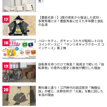
売！
【豊臣兄弟！】2度の改易から復活した武将・
17
多賀秀種とは？豊臣秀長に仕えた半年間と波乱
の生涯
ハローキティ、ポチャッコたちが昭和レトロな
18
コインケースに！「サンリオキャラクターズ コ
インケース」第２弾
自転車を持つだけで税金？ 昭和まで続いた「自
19
転車税」の意外な歴史と脱税が横行した理由
教科書と違う！江戸時代の田沼意次「賄賂伝
20
説」の嘘と、水野忠邦が「大奥」を敵に回した
本当の理由