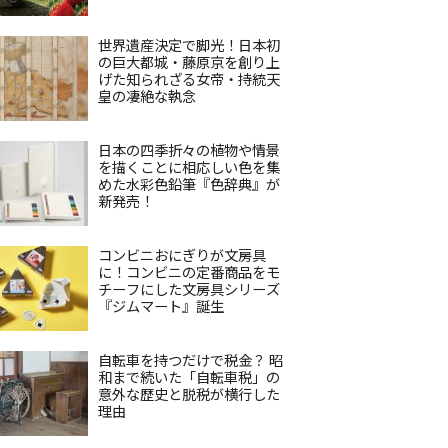
世界遺産決定で脚光！日本初
の巨大都城・藤原京を創り上
げた知られざる女帝・持統天
皇の凄絶な執念
日本の四季折々の植物や情景
を描くことに相応しい色を集
めた水彩色鉛筆『色辞典』が
新発売！
コンビニおにぎりが文房具
に！コンビニの定番商品をモ
チーフにした文房具シリーズ
『ジムマート』誕生
自転車を持つだけで税金？ 昭
和まで続いた「自転車税」の
意外な歴史と脱税が横行した
理由