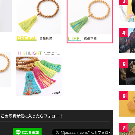
3
4
5
6
この写真が気に入ったらフォロー！
7