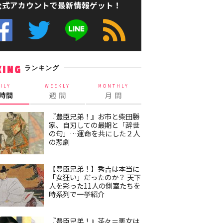
公式アカウントで最新情報ゲット！
ランキング
KING
ILY
WEEKLY
MONTHLY
4時間
週 間
月 間
『豊臣兄弟！』お市と柴田勝
家、自刃しての最期と「辞世
の句」…運命を共にした２人
の悲劇
【豊臣兄弟！】秀吉は本当に
「女狂い」だったのか？ 天下
人を彩った11人の側室たちを
時系列で一挙紹介
『豊臣兄弟！』茶々＝悪女は