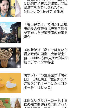
ほぼ創作？秀吉が溺愛、豊臣
家滅亡を背負わされた茶々
(井上和)の壮絶すぎる生涯
『豊臣兄弟！』で描かれた織
田信長の道普請は史実？信長
が実施した街道整備の施策を
紹介
あの装飾は「炎」ではない？
縄文時代の国宝・火焔型土
器、5000年前の人々が刻んだ
謎とデザインの秘密
鳩サブレーの豊島屋が『鳩の
日』（8月10日）限定グッズ
詳細を発表！今年はシリコン
ポーチ「はとっこ」
土偶なりきりパーカーも！青
森の縄文遺跡群で発掘された