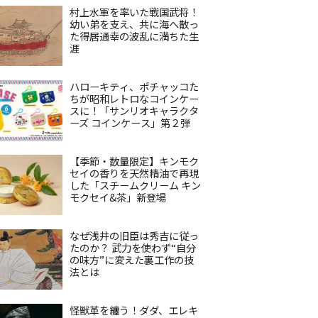
村上水軍を率いた戦国武将！
幼い弟を支え、共に海へ散っ
た得居通幸の波乱に満ちた生
涯
ハローキティ、ポチャッコた
ちが昭和レトロなコインケー
スに！「サンリオキャラクタ
ーズ コインケース」第２弾
【季節・数量限定】キンモク
セイの香りを天然精油で再現
した「スチームクリーム キン
モクセイ&茶」新登場
なぜ浅井の旧臣は秀吉に従っ
たのか？ 武力を使わず“自分
の味方”に変えた裏工作の技
法とは
怪獣革を纏う！ダダ、エレキ