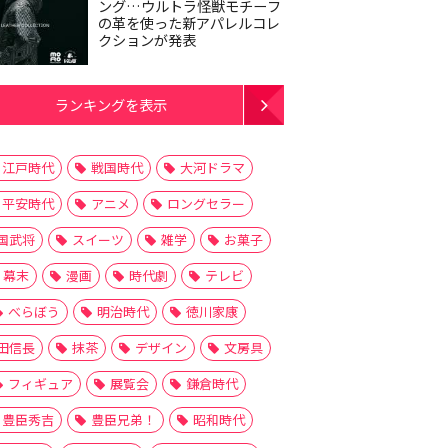
ング…ウルトラ怪獣モチーフ
の革を使った新アパレルコレ
クションが発表
ランキングを表示
江戸時代
戦国時代
大河ドラマ
平安時代
アニメ
ロングセラー
国武将
スイーツ
雑学
お菓子
幕末
漫画
時代劇
テレビ
べらぼう
明治時代
徳川家康
田信長
抹茶
デザイン
文房具
フィギュア
展覧会
鎌倉時代
豊臣秀吉
豊臣兄弟！
昭和時代