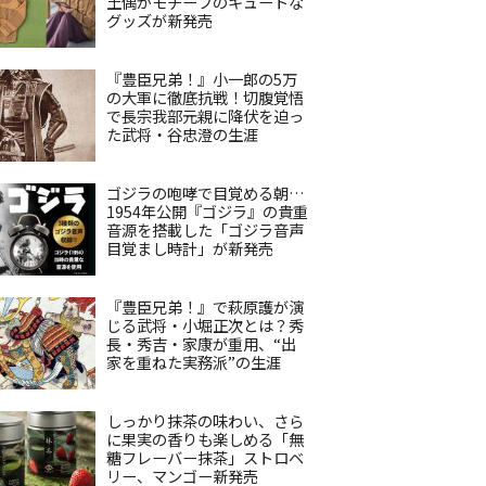
土偶がモチーフのキュートな
グッズが新発売
『豊臣兄弟！』小一郎の5万
の大軍に徹底抗戦！切腹覚悟
で長宗我部元親に降伏を迫っ
た武将・谷忠澄の生涯
ゴジラの咆哮で目覚める朝…
1954年公開『ゴジラ』の貴重
音源を搭載した「ゴジラ音声
目覚まし時計」が新発売
『豊臣兄弟！』で萩原護が演
じる武将・小堀正次とは？秀
長・秀吉・家康が重用、“出
家を重ねた実務派”の生涯
しっかり抹茶の味わい、さら
に果実の香りも楽しめる「無
糖フレーバー抹茶」ストロベ
リー、マンゴー新発売