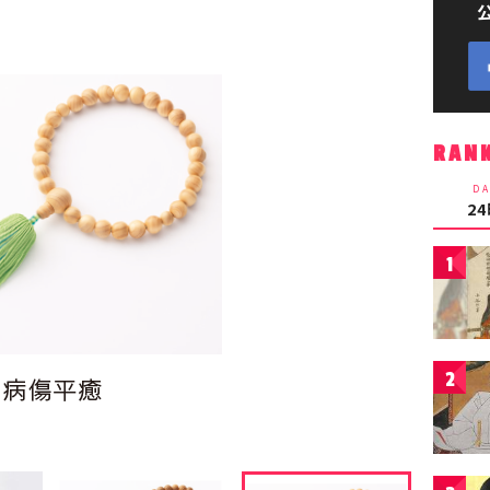
RAN
DA
2
1
2