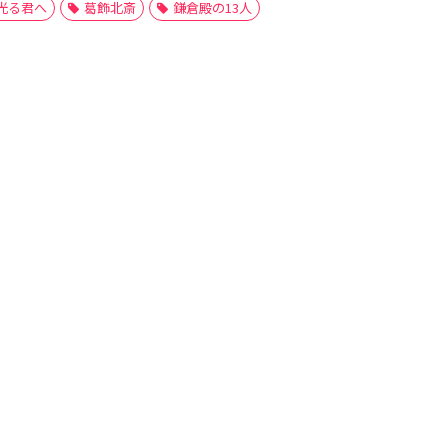
光る君へ
葛飾北斎
鎌倉殿の13人