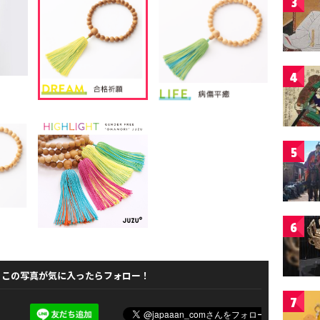
3
4
5
6
この写真が気に入ったらフォロー！
7