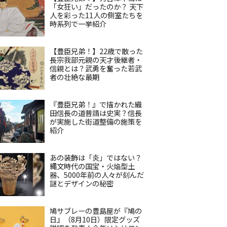
「女狂い」だったのか？ 天下
人を彩った11人の側室たちを
時系列で一挙紹介
【豊臣兄弟！】22歳で散った
長宗我部元親の天才後継者・
信親とは？武勇を奮った若武
者の壮絶な最期
『豊臣兄弟！』で描かれた織
田信長の道普請は史実？信長
が実施した街道整備の施策を
紹介
あの装飾は「炎」ではない？
縄文時代の国宝・火焔型土
器、5000年前の人々が刻んだ
謎とデザインの秘密
鳩サブレーの豊島屋が『鳩の
日』（8月10日）限定グッズ