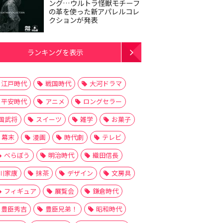
ング…ウルトラ怪獣モチーフ
の革を使った新アパレルコレ
クションが発表
ランキングを表示
江戸時代
戦国時代
大河ドラマ
平安時代
アニメ
ロングセラー
国武将
スイーツ
雑学
お菓子
幕末
漫画
時代劇
テレビ
べらぼう
明治時代
織田信長
川家康
抹茶
デザイン
文房具
フィギュア
展覧会
鎌倉時代
豊臣秀吉
豊臣兄弟！
昭和時代