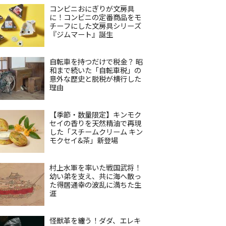
コンビニおにぎりが文房具
に！コンビニの定番商品をモ
チーフにした文房具シリーズ
『ジムマート』誕生
自転車を持つだけで税金？ 昭
和まで続いた「自転車税」の
意外な歴史と脱税が横行した
理由
【季節・数量限定】キンモク
セイの香りを天然精油で再現
した「スチームクリーム キン
モクセイ&茶」新登場
村上水軍を率いた戦国武将！
幼い弟を支え、共に海へ散っ
た得居通幸の波乱に満ちた生
涯
怪獣革を纏う！ダダ、エレキ