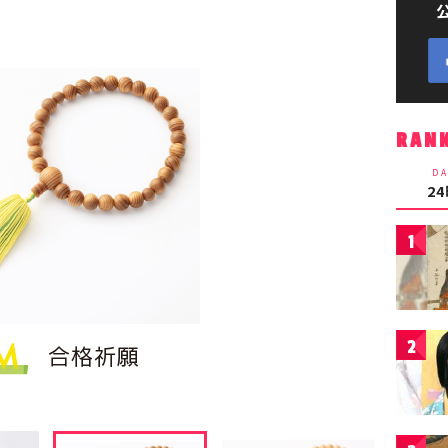
RAN
DA
2
1
2