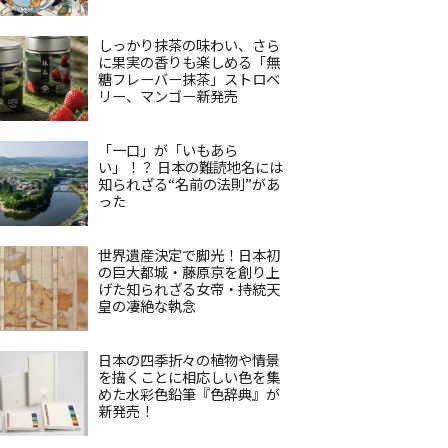
しっかり抹茶の味わい、さら
に果実の香りも楽しめる「無
糖フレーバー抹茶」ストロベ
リー、マンゴー新発売
「一口」が「いもあら
い」！？ 日本の難読地名には
知られざる“名前の法則”があ
った
世界遺産決定で脚光！日本初
の巨大都城・藤原京を創り上
げた知られざる女帝・持統天
皇の凄絶な執念
日本の四季折々の植物や情景
を描くことに相応しい色を集
めた水彩色鉛筆『色辞典』が
新発売！