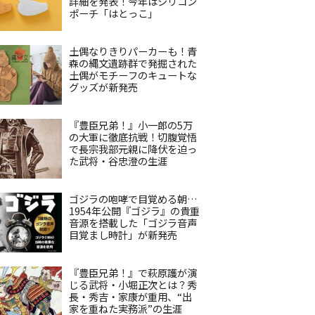
詳細を発表！今年はシリコン
ポーチ「はとっこ」
土偶なりきりパーカーも！青
森の縄文遺跡群で発掘された
土偶がモチーフのキュートな
グッズが新発売
『豊臣兄弟！』小一郎の5万
の大軍に徹底抗戦！切腹覚悟
で長宗我部元親に降伏を迫っ
た武将・谷忠澄の生涯
ゴジラの咆哮で目覚める朝…
1954年公開『ゴジラ』の貴重
音源を搭載した「ゴジラ音声
目覚まし時計」が新発売
『豊臣兄弟！』で萩原護が演
じる武将・小堀正次とは？秀
長・秀吉・家康が重用、“出
家を重ねた実務派”の生涯