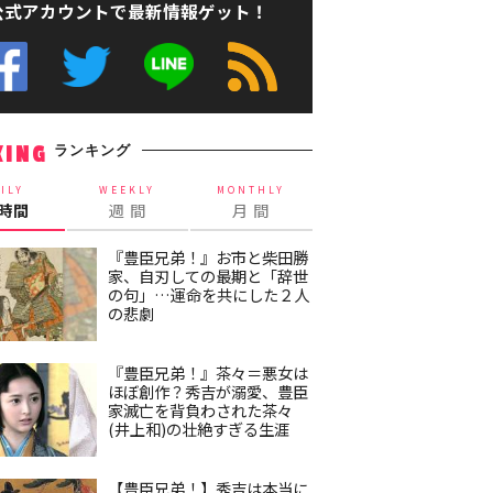
公式アカウントで最新情報ゲット！
ランキング
KING
ILY
WEEKLY
MONTHLY
4時間
週 間
月 間
『豊臣兄弟！』お市と柴田勝
家、自刃しての最期と「辞世
の句」…運命を共にした２人
の悲劇
『豊臣兄弟！』茶々＝悪女は
ほぼ創作？秀吉が溺愛、豊臣
家滅亡を背負わされた茶々
(井上和)の壮絶すぎる生涯
【豊臣兄弟！】秀吉は本当に