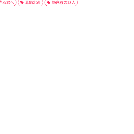
光る君へ
葛飾北斎
鎌倉殿の13人