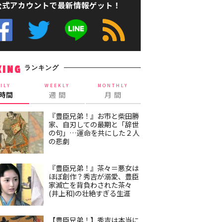
公式アカウントで最新情報ゲット！
ランキング
KING
ILY
WEEKLY
MONTHLY
4時間
週 間
月 間
『豊臣兄弟！』お市と柴田勝
家、自刃しての最期と「辞世
の句」…運命を共にした２人
の悲劇
『豊臣兄弟！』茶々＝悪女は
ほぼ創作？秀吉が溺愛、豊臣
家滅亡を背負わされた茶々
(井上和)の壮絶すぎる生涯
【豊臣兄弟！】秀吉は本当に