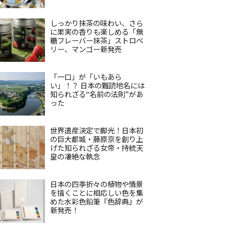
しっかり抹茶の味わい、さら
に果実の香りも楽しめる「無
糖フレーバー抹茶」ストロベ
リー、マンゴー新発売
「一口」が「いもあら
い」！？ 日本の難読地名には
知られざる“名前の法則”があ
った
世界遺産決定で脚光！日本初
の巨大都城・藤原京を創り上
げた知られざる女帝・持統天
皇の凄絶な執念
日本の四季折々の植物や情景
を描くことに相応しい色を集
めた水彩色鉛筆『色辞典』が
新発売！