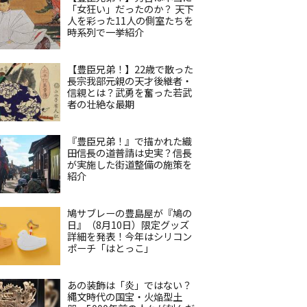
「女狂い」だったのか？ 天下
人を彩った11人の側室たちを
時系列で一挙紹介
【豊臣兄弟！】22歳で散った
長宗我部元親の天才後継者・
信親とは？武勇を奮った若武
者の壮絶な最期
『豊臣兄弟！』で描かれた織
田信長の道普請は史実？信長
が実施した街道整備の施策を
紹介
鳩サブレーの豊島屋が『鳩の
日』（8月10日）限定グッズ
詳細を発表！今年はシリコン
ポーチ「はとっこ」
あの装飾は「炎」ではない？
縄文時代の国宝・火焔型土