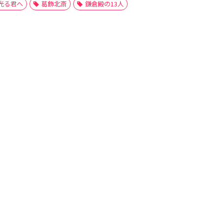
光る君へ
葛飾北斎
鎌倉殿の13人