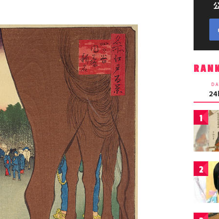
RAN
DA
2
1
2