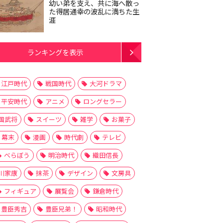
幼い弟を支え、共に海へ散っ
た得居通幸の波乱に満ちた生
涯
ランキングを表示
江戸時代
戦国時代
大河ドラマ
平安時代
アニメ
ロングセラー
国武将
スイーツ
雑学
お菓子
幕末
漫画
時代劇
テレビ
べらぼう
明治時代
織田信長
川家康
抹茶
デザイン
文房具
フィギュア
展覧会
鎌倉時代
豊臣秀吉
豊臣兄弟！
昭和時代