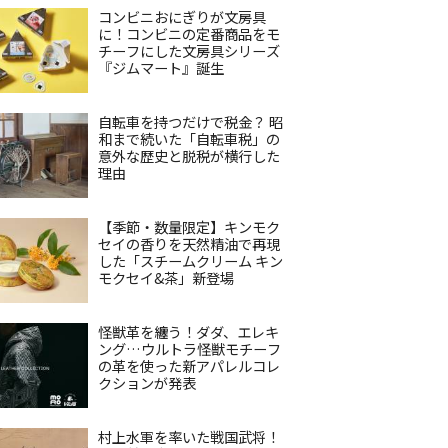
コンビニおにぎりが文房具
に！コンビニの定番商品をモ
チーフにした文房具シリーズ
『ジムマート』誕生
自転車を持つだけで税金？ 昭
和まで続いた「自転車税」の
意外な歴史と脱税が横行した
理由
【季節・数量限定】キンモク
セイの香りを天然精油で再現
した「スチームクリーム キン
モクセイ&茶」新登場
怪獣革を纏う！ダダ、エレキ
ング…ウルトラ怪獣モチーフ
の革を使った新アパレルコレ
クションが発表
村上水軍を率いた戦国武将！