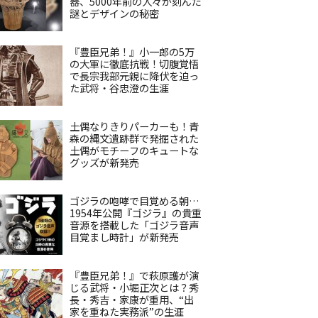
器、5000年前の人々が刻んだ
謎とデザインの秘密
『豊臣兄弟！』小一郎の5万
の大軍に徹底抗戦！切腹覚悟
で長宗我部元親に降伏を迫っ
た武将・谷忠澄の生涯
土偶なりきりパーカーも！青
森の縄文遺跡群で発掘された
土偶がモチーフのキュートな
グッズが新発売
ゴジラの咆哮で目覚める朝…
1954年公開『ゴジラ』の貴重
音源を搭載した「ゴジラ音声
目覚まし時計」が新発売
『豊臣兄弟！』で萩原護が演
じる武将・小堀正次とは？秀
長・秀吉・家康が重用、“出
家を重ねた実務派”の生涯