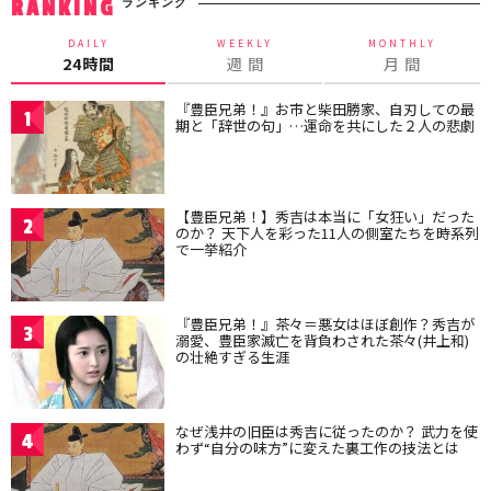
ランキング
RANKING
DAILY
WEEKLY
MONTHLY
24時間
週 間
月 間
『豊臣兄弟！』お市と柴田勝家、自刃しての最
1
期と「辞世の句」…運命を共にした２人の悲劇
【豊臣兄弟！】秀吉は本当に「女狂い」だった
2
のか？ 天下人を彩った11人の側室たちを時系列
で一挙紹介
『豊臣兄弟！』茶々＝悪女はほぼ創作？秀吉が
3
溺愛、豊臣家滅亡を背負わされた茶々(井上和)
の壮絶すぎる生涯
なぜ浅井の旧臣は秀吉に従ったのか？ 武力を使
4
わず“自分の味方”に変えた裏工作の技法とは