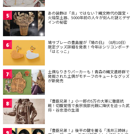
あの装飾は「炎」ではない？縄文時代の国宝・
5
火焔型土器、5000年前の人々が刻んだ謎とデザ
インの秘密
鳩サブレーの豊島屋が『鳩の日』（8月10日）
6
限定グッズ詳細を発表！今年はシリコンポーチ
「はとっこ」
土偶なりきりパーカーも！青森の縄文遺跡群で
7
発掘された土偶がモチーフのキュートなグッズ
が新発売
『豊臣兄弟！』小一郎の5万の大軍に徹底抗
8
戦！切腹覚悟で長宗我部元親に降伏を迫った武
将・谷忠澄の生涯
『豊臣兄弟！』後半の鍵を握る「浅井三姉妹」
9