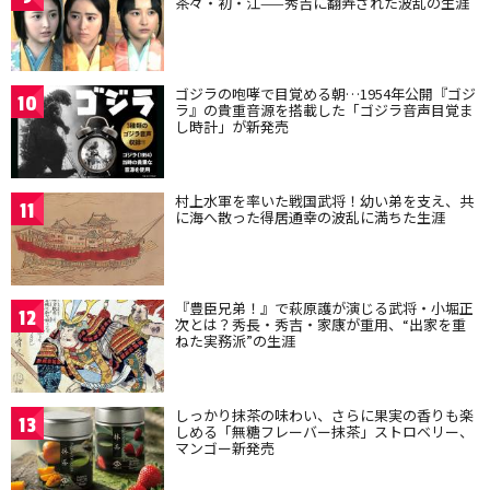
茶々・初・江——秀吉に翻弄された波乱の生涯
ゴジラの咆哮で目覚める朝…1954年公開『ゴジ
10
ラ』の貴重音源を搭載した「ゴジラ音声目覚ま
し時計」が新発売
村上水軍を率いた戦国武将！幼い弟を支え、共
11
に海へ散った得居通幸の波乱に満ちた生涯
『豊臣兄弟！』で萩原護が演じる武将・小堀正
12
次とは？秀長・秀吉・家康が重用、“出家を重
ねた実務派”の生涯
しっかり抹茶の味わい、さらに果実の香りも楽
13
しめる「無糖フレーバー抹茶」ストロベリー、
マンゴー新発売