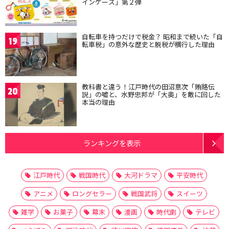
インケース」第２弾
自転車を持つだけで税金？ 昭和まで続いた「自
19
転車税」の意外な歴史と脱税が横行した理由
教科書と違う！江戸時代の田沼意次「賄賂伝
20
説」の嘘と、水野忠邦が「大奥」を敵に回した
本当の理由
ランキングを表示
江戸時代
戦国時代
大河ドラマ
平安時代
アニメ
ロングセラー
戦国武将
スイーツ
雑学
お菓子
幕末
漫画
時代劇
テレビ