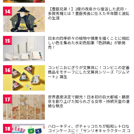
【豊臣兄弟！】2度の改易から復活した武将・
14
多賀秀種とは？豊臣秀長に仕えた半年間と波乱
の生涯
日本の四季折々の植物や情景を描くことに相応
15
しい色を集めた水彩色鉛筆『色辞典』が新発
売！
コンビニおにぎりが文房具に！コンビニの定番
16
商品をモチーフにした文房具シリーズ『ジムマ
ート』誕生
世界遺産決定で脚光！日本初の巨大都城・藤原
17
京を創り上げた知られざる女帝・持統天皇の凄
絶な執念
ハローキティ、ポチャッコたちが昭和レトロな
18
コインケースに！「サンリオキャラクターズ コ