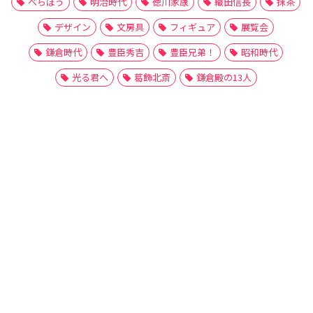
べらぼう
明治時代
徳川家康
織田信長
抹茶
デザイン
文房具
フィギュア
展覧会
鎌倉時代
豊臣秀吉
豊臣兄弟！
昭和時代
光る君へ
葛飾北斎
鎌倉殿の13人