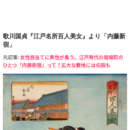
歌川国貞『江戸名所百人美女』より「内藤新
宿」
元記事:
女性目当てに男性が集う。江戸時代の宿場町の
ひとつ「内藤新宿」って？広大な敷地には伝説も