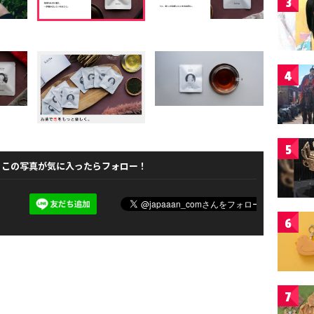
3
4
5
この写真が気に入ったらフォロー！
6
7