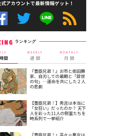
公式アカウントで最新情報ゲット！
ランキング
KING
ILY
WEEKLY
MONTHLY
4時間
週 間
月 間
『豊臣兄弟！』お市と柴田勝
家、自刃しての最期と「辞世
の句」…運命を共にした２人
の悲劇
【豊臣兄弟！】秀吉は本当に
「女狂い」だったのか？ 天下
人を彩った11人の側室たちを
時系列で一挙紹介
『豊臣兄弟！』茶々＝悪女は