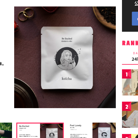
RAN
DA
2
1
2