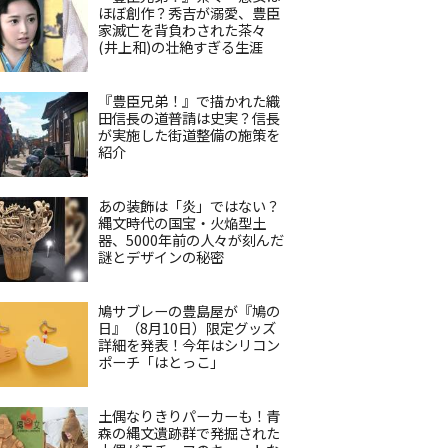
ほぼ創作？秀吉が溺愛、豊臣
家滅亡を背負わされた茶々
(井上和)の壮絶すぎる生涯
『豊臣兄弟！』で描かれた織
田信長の道普請は史実？信長
が実施した街道整備の施策を
紹介
あの装飾は「炎」ではない？
縄文時代の国宝・火焔型土
器、5000年前の人々が刻んだ
謎とデザインの秘密
鳩サブレーの豊島屋が『鳩の
日』（8月10日）限定グッズ
詳細を発表！今年はシリコン
ポーチ「はとっこ」
土偶なりきりパーカーも！青
森の縄文遺跡群で発掘された