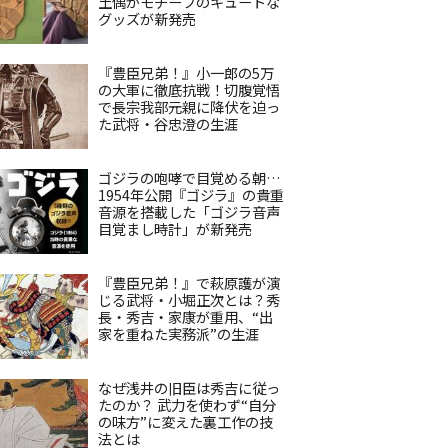
土偶がモチーフのキュートな
グッズが新発売
『豊臣兄弟！』小一郎の5万
の大軍に徹底抗戦！切腹覚悟
で長宗我部元親に降伏を迫っ
た武将・谷忠澄の生涯
ゴジラの咆哮で目覚める朝…
1954年公開『ゴジラ』の貴重
音源を搭載した「ゴジラ音声
目覚まし時計」が新発売
『豊臣兄弟！』で萩原護が演
じる武将・小堀正次とは？秀
長・秀吉・家康が重用、“出
家を重ねた実務派”の生涯
なぜ浅井の旧臣は秀吉に従っ
たのか？ 武力を使わず“自分
の味方”に変えた裏工作の技
法とは