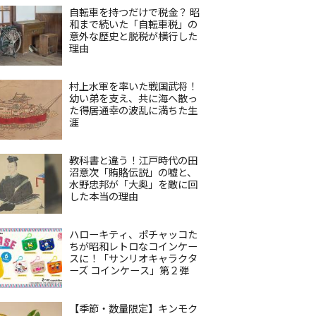
自転車を持つだけで税金？ 昭
和まで続いた「自転車税」の
意外な歴史と脱税が横行した
理由
村上水軍を率いた戦国武将！
幼い弟を支え、共に海へ散っ
た得居通幸の波乱に満ちた生
涯
教科書と違う！江戸時代の田
沼意次「賄賂伝説」の嘘と、
水野忠邦が「大奥」を敵に回
した本当の理由
ハローキティ、ポチャッコた
ちが昭和レトロなコインケー
スに！「サンリオキャラクタ
ーズ コインケース」第２弾
【季節・数量限定】キンモク