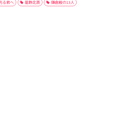
光る君へ
葛飾北斎
鎌倉殿の13人