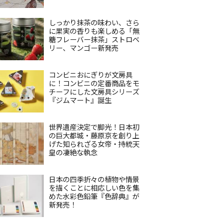
しっかり抹茶の味わい、さら
に果実の香りも楽しめる「無
糖フレーバー抹茶」ストロベ
リー、マンゴー新発売
コンビニおにぎりが文房具
に！コンビニの定番商品をモ
チーフにした文房具シリーズ
『ジムマート』誕生
世界遺産決定で脚光！日本初
の巨大都城・藤原京を創り上
げた知られざる女帝・持統天
皇の凄絶な執念
日本の四季折々の植物や情景
を描くことに相応しい色を集
めた水彩色鉛筆『色辞典』が
新発売！