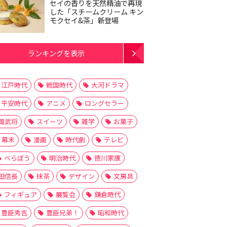
セイの香りを天然精油で再現
した「スチームクリーム キン
モクセイ&茶」新登場
ランキングを表示
江戸時代
戦国時代
大河ドラマ
平安時代
アニメ
ロングセラー
国武将
スイーツ
雑学
お菓子
幕末
漫画
時代劇
テレビ
べらぼう
明治時代
徳川家康
田信長
抹茶
デザイン
文房具
フィギュア
展覧会
鎌倉時代
豊臣秀吉
豊臣兄弟！
昭和時代