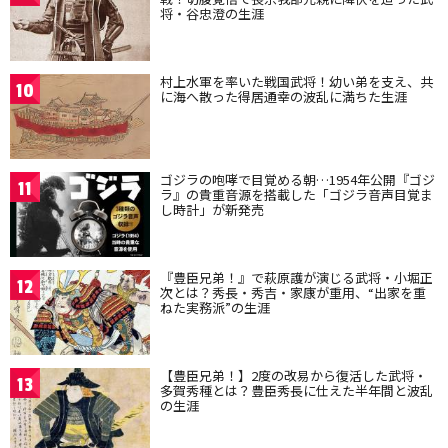
将・谷忠澄の生涯
村上水軍を率いた戦国武将！幼い弟を支え、共
10
に海へ散った得居通幸の波乱に満ちた生涯
ゴジラの咆哮で目覚める朝…1954年公開『ゴジ
11
ラ』の貴重音源を搭載した「ゴジラ音声目覚ま
し時計」が新発売
『豊臣兄弟！』で萩原護が演じる武将・小堀正
12
次とは？秀長・秀吉・家康が重用、“出家を重
ねた実務派”の生涯
【豊臣兄弟！】2度の改易から復活した武将・
13
多賀秀種とは？豊臣秀長に仕えた半年間と波乱
の生涯