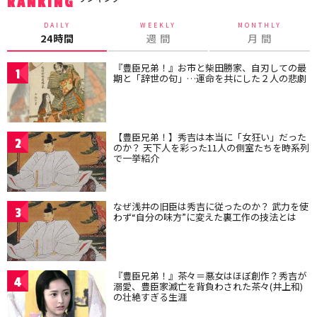
RANKING
DAILY
WEEKLY
MONTHLY
24時間
週 間
月 間
『豊臣兄弟！』お市と柴田勝家、自刃しての最
1
期と「辞世の句」…運命を共にした２人の悲劇
【豊臣兄弟！】秀吉は本当に「女狂い」だった
2
のか？ 天下人を彩った11人の側室たちを時系列
で一挙紹介
なぜ浅井の旧臣は秀吉に従ったのか？ 武力を使
3
わず“自分の味方”に変えた裏工作の技法とは
『豊臣兄弟！』茶々＝悪女はほぼ創作？秀吉が
4
溺愛、豊臣家滅亡を背負わされた茶々(井上和)
の壮絶すぎる生涯