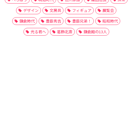
デザイン
文房具
フィギュア
展覧会
鎌倉時代
豊臣秀吉
豊臣兄弟！
昭和時代
光る君へ
葛飾北斎
鎌倉殿の13人