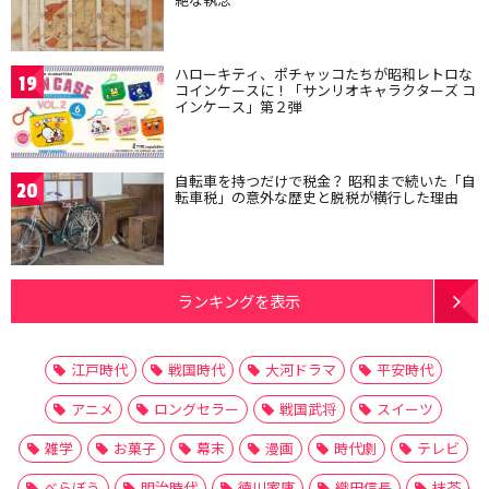
ハローキティ、ポチャッコたちが昭和レトロな
19
コインケースに！「サンリオキャラクターズ コ
インケース」第２弾
自転車を持つだけで税金？ 昭和まで続いた「自
20
転車税」の意外な歴史と脱税が横行した理由
ランキングを表示
江戸時代
戦国時代
大河ドラマ
平安時代
アニメ
ロングセラー
戦国武将
スイーツ
雑学
お菓子
幕末
漫画
時代劇
テレビ
べらぼう
明治時代
徳川家康
織田信長
抹茶