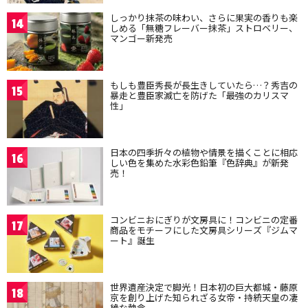
しっかり抹茶の味わい、さらに果実の香りも楽
14
しめる「無糖フレーバー抹茶」ストロベリー、
マンゴー新発売
もしも豊臣秀長が長生きしていたら…？秀吉の
15
暴走と豊臣家滅亡を防げた「最強のカリスマ
性」
日本の四季折々の植物や情景を描くことに相応
16
しい色を集めた水彩色鉛筆『色辞典』が新発
売！
コンビニおにぎりが文房具に！コンビニの定番
17
商品をモチーフにした文房具シリーズ『ジムマ
ート』誕生
世界遺産決定で脚光！日本初の巨大都城・藤原
18
京を創り上げた知られざる女帝・持統天皇の凄
絶な執念