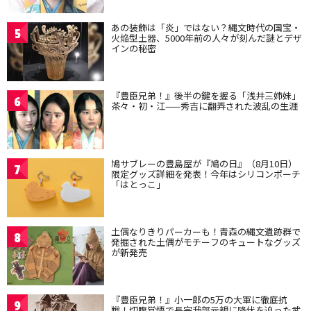
あの装飾は「炎」ではない？縄文時代の国宝・
5
火焔型土器、5000年前の人々が刻んだ謎とデザ
インの秘密
『豊臣兄弟！』後半の鍵を握る「浅井三姉妹」
6
茶々・初・江——秀吉に翻弄された波乱の生涯
鳩サブレーの豊島屋が『鳩の日』（8月10日）
7
限定グッズ詳細を発表！今年はシリコンポーチ
「はとっこ」
土偶なりきりパーカーも！青森の縄文遺跡群で
8
発掘された土偶がモチーフのキュートなグッズ
が新発売
『豊臣兄弟！』小一郎の5万の大軍に徹底抗
9
戦！切腹覚悟で長宗我部元親に降伏を迫った武