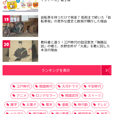
自転車を持つだけで税金？ 昭和まで続いた「自
19
転車税」の意外な歴史と脱税が横行した理由
教科書と違う！江戸時代の田沼意次「賄賂伝
20
説」の嘘と、水野忠邦が「大奥」を敵に回した
本当の理由
ランキングを表示
江戸時代
戦国時代
大河ドラマ
平安時代
アニメ
ロングセラー
戦国武将
スイーツ
雑学
お菓子
幕末
漫画
時代劇
テレビ
べらぼう
明治時代
徳川家康
織田信長
抹茶