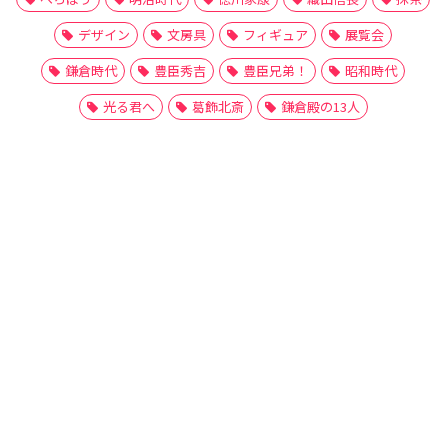
デザイン
文房具
フィギュア
展覧会
鎌倉時代
豊臣秀吉
豊臣兄弟！
昭和時代
光る君へ
葛飾北斎
鎌倉殿の13人