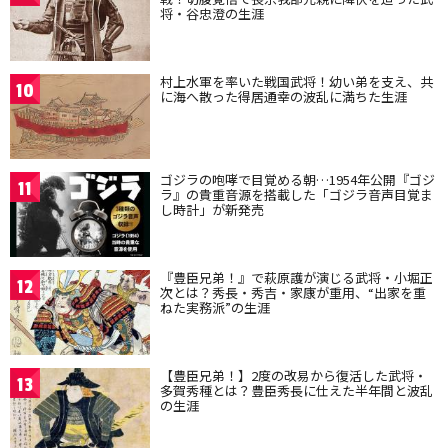
将・谷忠澄の生涯
村上水軍を率いた戦国武将！幼い弟を支え、共
10
に海へ散った得居通幸の波乱に満ちた生涯
ゴジラの咆哮で目覚める朝…1954年公開『ゴジ
11
ラ』の貴重音源を搭載した「ゴジラ音声目覚ま
し時計」が新発売
『豊臣兄弟！』で萩原護が演じる武将・小堀正
12
次とは？秀長・秀吉・家康が重用、“出家を重
ねた実務派”の生涯
【豊臣兄弟！】2度の改易から復活した武将・
13
多賀秀種とは？豊臣秀長に仕えた半年間と波乱
の生涯