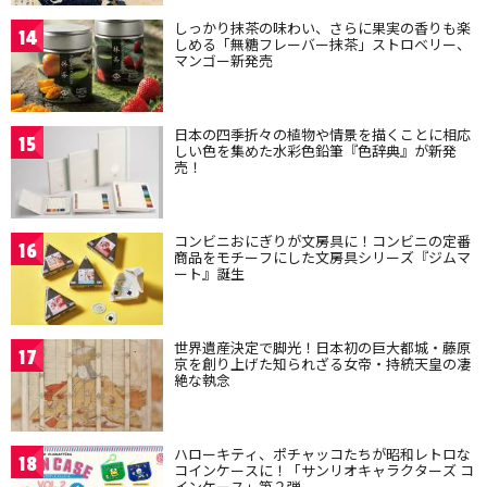
しっかり抹茶の味わい、さらに果実の香りも楽
14
しめる「無糖フレーバー抹茶」ストロベリー、
マンゴー新発売
日本の四季折々の植物や情景を描くことに相応
15
しい色を集めた水彩色鉛筆『色辞典』が新発
売！
コンビニおにぎりが文房具に！コンビニの定番
16
商品をモチーフにした文房具シリーズ『ジムマ
ート』誕生
世界遺産決定で脚光！日本初の巨大都城・藤原
17
京を創り上げた知られざる女帝・持統天皇の凄
絶な執念
ハローキティ、ポチャッコたちが昭和レトロな
18
コインケースに！「サンリオキャラクターズ コ
インケース」第２弾