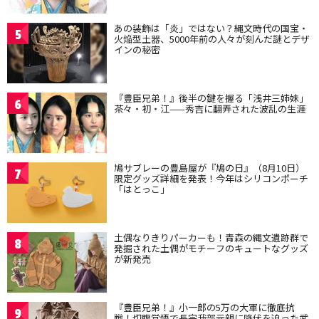
あの装飾は「炎」ではない？縄文時代の国宝・
5
火焔型土器、5000年前の人々が刻んだ謎とデザ
インの秘密
『豊臣兄弟！』後半の鍵を握る「浅井三姉妹」
6
茶々・初・江——秀吉に翻弄された波乱の生涯
鳩サブレーの豊島屋が『鳩の日』（8月10日）
7
限定グッズ詳細を発表！今年はシリコンポーチ
「はとっこ」
土偶なりきりパーカーも！青森の縄文遺跡群で
8
発掘された土偶がモチーフのキュートなグッズ
が新発売
『豊臣兄弟！』小一郎の5万の大軍に徹底抗
9
戦！切腹覚悟で長宗我部元親に降伏を迫った武