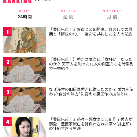
RANKING
DAILY
WEEKLY
MONTHLY
24時間
週 間
月 間
『豊臣兄弟！』お市と柴田勝家、自刃しての最
1
期と「辞世の句」…運命を共にした２人の悲劇
【豊臣兄弟！】秀吉は本当に「女狂い」だった
2
のか？ 天下人を彩った11人の側室たちを時系列
で一挙紹介
なぜ浅井の旧臣は秀吉に従ったのか？ 武力を使
3
わず“自分の味方”に変えた裏工作の技法とは
『豊臣兄弟！』茶々＝悪女はほぼ創作？秀吉が
4
溺愛、豊臣家滅亡を背負わされた茶々(井上和)
の壮絶すぎる生涯