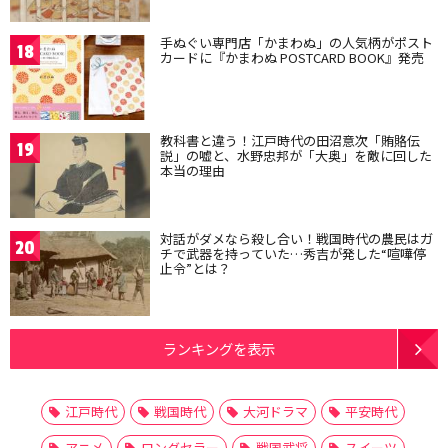
手ぬぐい専門店「かまわぬ」の人気柄がポスト
18
カードに『かまわぬ POSTCARD BOOK』発売
教科書と違う！江戸時代の田沼意次「賄賂伝
19
説」の嘘と、水野忠邦が「大奥」を敵に回した
本当の理由
対話がダメなら殺し合い！戦国時代の農民はガ
20
チで武器を持っていた…秀吉が発した“喧嘩停
止令”とは？
ランキングを表示
江戸時代
戦国時代
大河ドラマ
平安時代
アニメ
ロングセラー
戦国武将
スイーツ