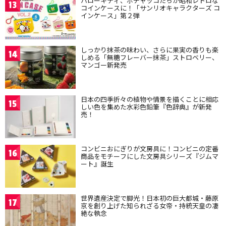
ハローキティ、ポチャッコたちが昭和レトロな
13
コインケースに！「サンリオキャラクターズ コ
インケース」第２弾
しっかり抹茶の味わい、さらに果実の香りも楽
14
しめる「無糖フレーバー抹茶」ストロベリー、
マンゴー新発売
日本の四季折々の植物や情景を描くことに相応
15
しい色を集めた水彩色鉛筆『色辞典』が新発
売！
コンビニおにぎりが文房具に！コンビニの定番
16
商品をモチーフにした文房具シリーズ『ジムマ
ート』誕生
世界遺産決定で脚光！日本初の巨大都城・藤原
17
京を創り上げた知られざる女帝・持統天皇の凄
絶な執念