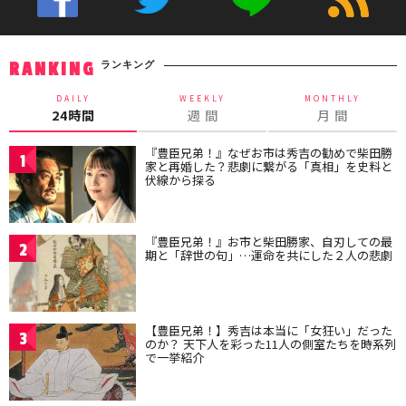
ランキング
RANKING
DAILY
WEEKLY
MONTHLY
24時間
週 間
月 間
『豊臣兄弟！』なぜお市は秀吉の勧めで柴田勝
1
家と再婚した？悲劇に繋がる「真相」を史料と
伏線から探る
『豊臣兄弟！』お市と柴田勝家、自刃しての最
2
期と「辞世の句」…運命を共にした２人の悲劇
【豊臣兄弟！】秀吉は本当に「女狂い」だった
3
のか？ 天下人を彩った11人の側室たちを時系列
で一挙紹介