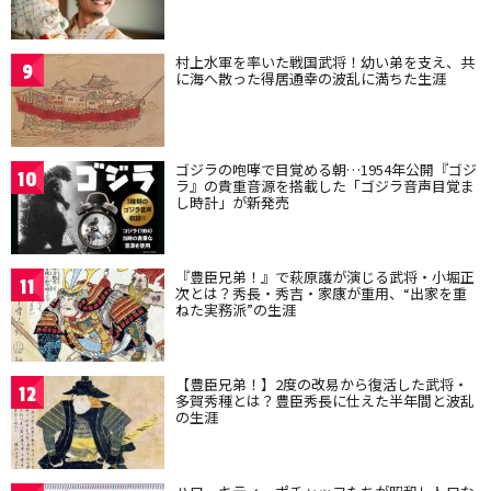
村上水軍を率いた戦国武将！幼い弟を支え、共
9
に海へ散った得居通幸の波乱に満ちた生涯
ゴジラの咆哮で目覚める朝…1954年公開『ゴジ
10
ラ』の貴重音源を搭載した「ゴジラ音声目覚ま
し時計」が新発売
『豊臣兄弟！』で萩原護が演じる武将・小堀正
11
次とは？秀長・秀吉・家康が重用、“出家を重
ねた実務派”の生涯
【豊臣兄弟！】2度の改易から復活した武将・
12
多賀秀種とは？豊臣秀長に仕えた半年間と波乱
の生涯