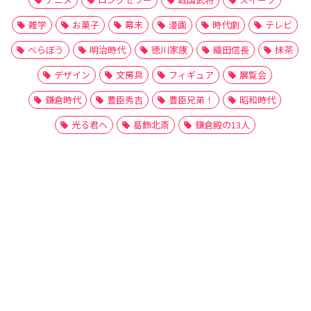
雑学
お菓子
幕末
漫画
時代劇
テレビ
べらぼう
明治時代
徳川家康
織田信長
抹茶
デザイン
文房具
フィギュア
展覧会
鎌倉時代
豊臣秀吉
豊臣兄弟！
昭和時代
光る君へ
葛飾北斎
鎌倉殿の13人