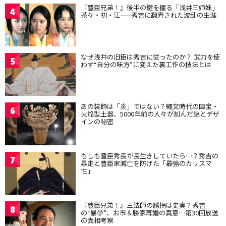
『豊臣兄弟！』後半の鍵を握る「浅井三姉妹」
4
茶々・初・江——秀吉に翻弄された波乱の生涯
なぜ浅井の旧臣は秀吉に従ったのか？ 武力を使
5
わず“自分の味方”に変えた裏工作の技法とは
あの装飾は「炎」ではない？縄文時代の国宝・
6
火焔型土器、5000年前の人々が刻んだ謎とデザ
インの秘密
もしも豊臣秀長が長生きしていたら…？秀吉の
7
暴走と豊臣家滅亡を防げた「最強のカリスマ
性」
『豊臣兄弟！』三法師の誘拐は史実？秀吉
8
の“暴挙”、お市＆勝家再婚の真意…第30回放送
の真相考察