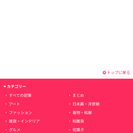
トップに戻る
カテゴリー
すべての記事
まとめ
アート
日本画・浮世絵
ファッション
着物・和服
雑貨・インテリア
和雑貨
グルメ
和菓子