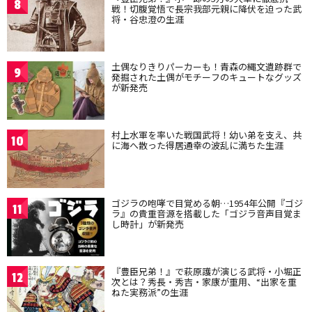
8
戦！切腹覚悟で長宗我部元親に降伏を迫った武
将・谷忠澄の生涯
土偶なりきりパーカーも！青森の縄文遺跡群で
9
発掘された土偶がモチーフのキュートなグッズ
が新発売
村上水軍を率いた戦国武将！幼い弟を支え、共
10
に海へ散った得居通幸の波乱に満ちた生涯
ゴジラの咆哮で目覚める朝…1954年公開『ゴジ
11
ラ』の貴重音源を搭載した「ゴジラ音声目覚ま
し時計」が新発売
『豊臣兄弟！』で萩原護が演じる武将・小堀正
12
次とは？秀長・秀吉・家康が重用、“出家を重
ねた実務派”の生涯