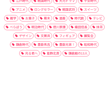
江戸時代
戦国時代
大河ドラマ
平安時代
アニメ
ロングセラー
戦国武将
スイーツ
雑学
お菓子
幕末
漫画
時代劇
テレビ
べらぼう
明治時代
徳川家康
織田信長
抹茶
デザイン
文房具
フィギュア
展覧会
鎌倉時代
豊臣秀吉
豊臣兄弟！
昭和時代
光る君へ
葛飾北斎
鎌倉殿の13人