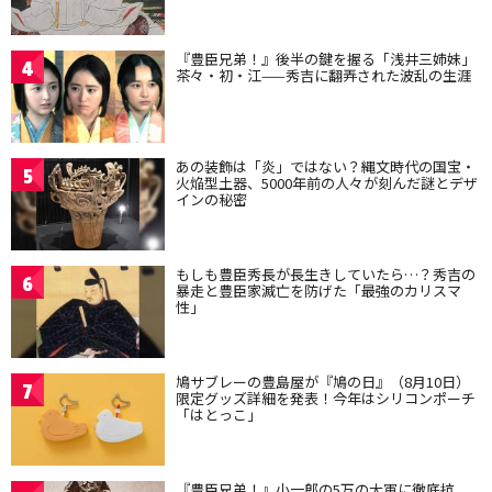
『豊臣兄弟！』後半の鍵を握る「浅井三姉妹」
4
茶々・初・江——秀吉に翻弄された波乱の生涯
あの装飾は「炎」ではない？縄文時代の国宝・
5
火焔型土器、5000年前の人々が刻んだ謎とデザ
インの秘密
もしも豊臣秀長が長生きしていたら…？秀吉の
6
暴走と豊臣家滅亡を防げた「最強のカリスマ
性」
鳩サブレーの豊島屋が『鳩の日』（8月10日）
7
限定グッズ詳細を発表！今年はシリコンポーチ
「はとっこ」
『豊臣兄弟！』小一郎の5万の大軍に徹底抗