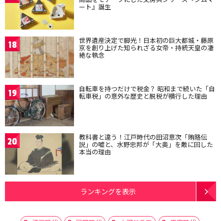
ート』誕生
世界遺産決定で脚光！日本初の巨大都城・藤原
18
京を創り上げた知られざる女帝・持統天皇の凄
絶な執念
自転車を持つだけで税金？ 昭和まで続いた「自
19
転車税」の意外な歴史と脱税が横行した理由
教科書と違う！江戸時代の田沼意次「賄賂伝
20
説」の嘘と、水野忠邦が「大奥」を敵に回した
本当の理由
ランキングを表示