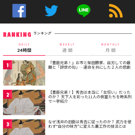
ランキング
RANKING
DAILY
WEEKLY
MONTHLY
24時間
週 間
月 間
『豊臣兄弟！』お市と柴田勝家、自刃しての最
1
期と「辞世の句」…運命を共にした２人の悲劇
【豊臣兄弟！】秀吉は本当に「女狂い」だった
2
のか？ 天下人を彩った11人の側室たちを時系列
で一挙紹介
なぜ浅井の旧臣は秀吉に従ったのか？ 武力を使
3
わず“自分の味方”に変えた裏工作の技法とは