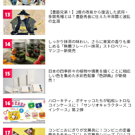
【豊臣兄弟！】2度の改易から復活した武将・
13
多賀秀種とは？豊臣秀長に仕えた半年間と波乱
の生涯
しっかり抹茶の味わい、さらに果実の香りも楽
14
しめる「無糖フレーバー抹茶」ストロベリー、
マンゴー新発売
日本の四季折々の植物や情景を描くことに相応
15
しい色を集めた水彩色鉛筆『色辞典』が新発
売！
ハローキティ、ポチャッコたちが昭和レトロな
16
コインケースに！「サンリオキャラクターズ コ
インケース」第２弾
コンビニおにぎりが文房具に！コンビニの定番
17
商品をモチーフにした文房具シリーズ『ジムマ