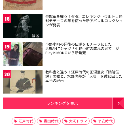
怪獣革を纏う！ダダ、エレキング…ウルトラ怪
18
獣モチーフの革を使った新アパレルコレクショ
ンが発表
小野小町の死後の伝説をモチーフにした
19
JUBAN-Tシャツ「小野小町の成れの果て」が
Play KIMONOから新発売
教科書と違う！江戸時代の田沼意次「賄賂伝
20
説」の嘘と、水野忠邦が「大奥」を敵に回した
本当の理由
ランキングを表示
江戸時代
戦国時代
大河ドラマ
平安時代