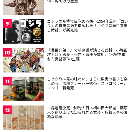
将・谷忠澄の生涯
ゴジラの咆哮で目覚める朝…1954年公開『ゴジ
9
ラ』の貴重音源を搭載した「ゴジラ音声目覚ま
し時計」が新発売
『豊臣兄弟！』で萩原護が演じる武将・小堀正
10
次とは？秀長・秀吉・家康が重用、“出家を重
ねた実務派”の生涯
しっかり抹茶の味わい、さらに果実の香りも楽
11
しめる「無糖フレーバー抹茶」ストロベリー、
マンゴー新発売
世界遺産決定で脚光！日本初の巨大都城・藤原
12
京を創り上げた知られざる女帝・持統天皇の凄
絶な執念