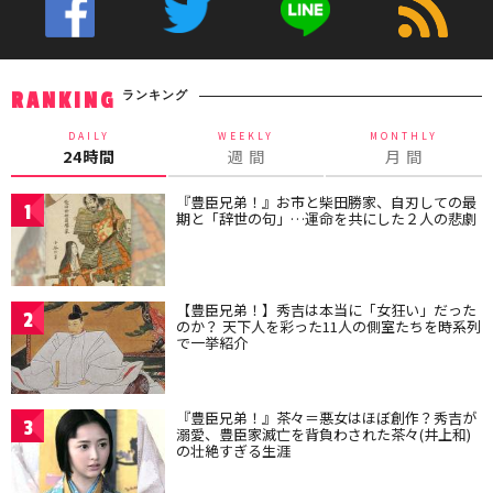
ランキング
RANKING
DAILY
WEEKLY
MONTHLY
24時間
週 間
月 間
『豊臣兄弟！』お市と柴田勝家、自刃しての最
1
期と「辞世の句」…運命を共にした２人の悲劇
【豊臣兄弟！】秀吉は本当に「女狂い」だった
2
のか？ 天下人を彩った11人の側室たちを時系列
で一挙紹介
『豊臣兄弟！』茶々＝悪女はほぼ創作？秀吉が
3
溺愛、豊臣家滅亡を背負わされた茶々(井上和)
の壮絶すぎる生涯