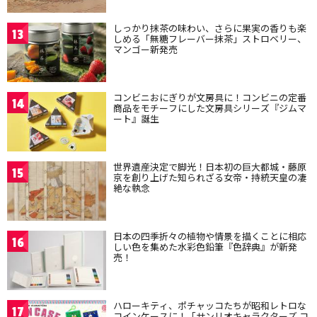
しっかり抹茶の味わい、さらに果実の香りも楽
13
しめる「無糖フレーバー抹茶」ストロベリー、
マンゴー新発売
コンビニおにぎりが文房具に！コンビニの定番
14
商品をモチーフにした文房具シリーズ『ジムマ
ート』誕生
世界遺産決定で脚光！日本初の巨大都城・藤原
15
京を創り上げた知られざる女帝・持統天皇の凄
絶な執念
日本の四季折々の植物や情景を描くことに相応
16
しい色を集めた水彩色鉛筆『色辞典』が新発
売！
ハローキティ、ポチャッコたちが昭和レトロな
17
コインケースに！「サンリオキャラクターズ コ