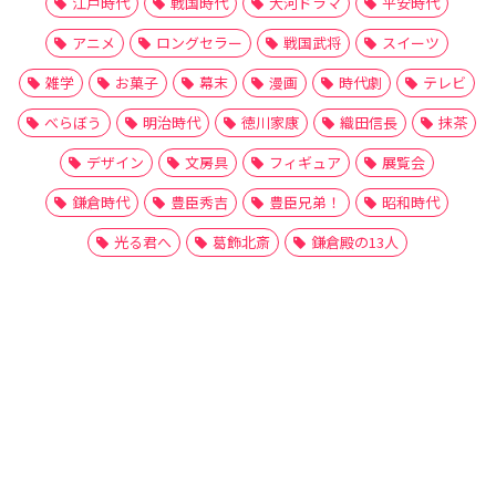
江戸時代
戦国時代
大河ドラマ
平安時代
アニメ
ロングセラー
戦国武将
スイーツ
雑学
お菓子
幕末
漫画
時代劇
テレビ
べらぼう
明治時代
徳川家康
織田信長
抹茶
デザイン
文房具
フィギュア
展覧会
鎌倉時代
豊臣秀吉
豊臣兄弟！
昭和時代
光る君へ
葛飾北斎
鎌倉殿の13人