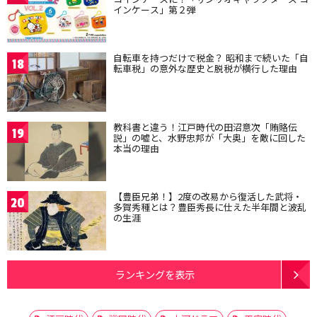
インケース」第２弾
自転車を持つだけで税金？ 昭和まで続いた「自
18
転車税」の意外な歴史と脱税が横行した理由
教科書と違う！江戸時代の田沼意次「賄賂伝
19
説」の嘘と、水野忠邦が「大奥」を敵に回した
本当の理由
【豊臣兄弟！】2度の改易から復活した武将・
20
多賀秀種とは？豊臣秀長に仕えた半年間と波乱
の生涯
ランキングを表示