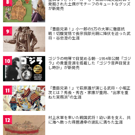
8
発掘された土偶がモチーフのキュートなグッズ
が新発売
『豊臣兄弟！』小一郎の5万の大軍に徹底抗
9
戦！切腹覚悟で長宗我部元親に降伏を迫った武
将・谷忠澄の生涯
ゴジラの咆哮で目覚める朝…1954年公開『ゴジ
10
ラ』の貴重音源を搭載した「ゴジラ音声目覚ま
し時計」が新発売
『豊臣兄弟！』で萩原護が演じる武将・小堀正
11
次とは？秀長・秀吉・家康が重用、“出家を重
ねた実務派”の生涯
村上水軍を率いた戦国武将！幼い弟を支え、共
12
に海へ散った得居通幸の波乱に満ちた生涯