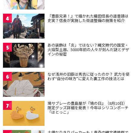
『豊臣兄弟！』で描かれた織田信長の道普請は
4
史実？信長が実施した街道整備の施策を紹介
あの装飾は「炎」ではない？縄文時代の国宝・
5
火焔型土器、5000年前の人々が刻んだ謎とデザ
インの秘密
なぜ浅井の旧臣は秀吉に従ったのか？ 武力を使
6
わず“自分の味方”に変えた裏工作の技法とは
鳩サブレーの豊島屋が『鳩の日』（8月10日）
7
限定グッズ詳細を発表！今年はシリコンポーチ
「はとっこ」
土偶なりきりパーカーも！青森の縄文遺跡群で