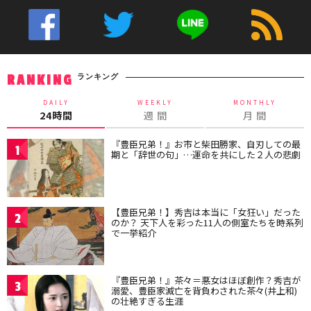
ランキング
RANKING
DAILY
WEEKLY
MONTHLY
24時間
週 間
月 間
『豊臣兄弟！』お市と柴田勝家、自刃しての最
1
期と「辞世の句」…運命を共にした２人の悲劇
【豊臣兄弟！】秀吉は本当に「女狂い」だった
2
のか？ 天下人を彩った11人の側室たちを時系列
で一挙紹介
『豊臣兄弟！』茶々＝悪女はほぼ創作？秀吉が
3
溺愛、豊臣家滅亡を背負わされた茶々(井上和)
の壮絶すぎる生涯