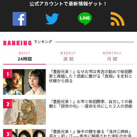
公式アカウントで最新情報ゲット！
ランキング
RANKING
DAILY
WEEKLY
MONTHLY
24時間
週 間
月 間
『豊臣兄弟！』なぜお市は秀吉の勧めで柴田勝
1
家と再婚した？悲劇に繋がる「真相」を史料と
伏線から探る
『豊臣兄弟！』お市と柴田勝家、自刃しての最
2
期と「辞世の句」…運命を共にした２人の悲劇
『豊臣兄弟！』後半の鍵を握る「浅井三姉妹」
3
茶々・初・江——秀吉に翻弄された波乱の生涯