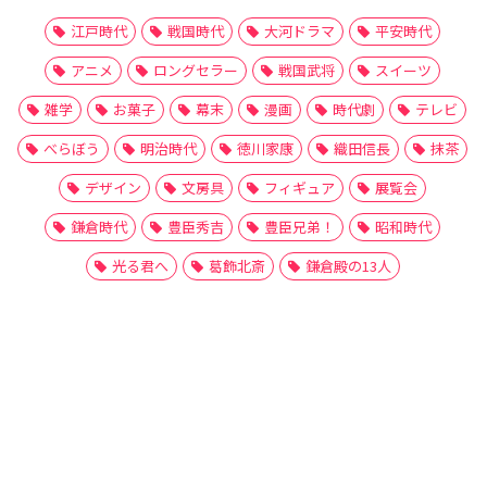
江戸時代
戦国時代
大河ドラマ
平安時代
アニメ
ロングセラー
戦国武将
スイーツ
雑学
お菓子
幕末
漫画
時代劇
テレビ
べらぼう
明治時代
徳川家康
織田信長
抹茶
デザイン
文房具
フィギュア
展覧会
鎌倉時代
豊臣秀吉
豊臣兄弟！
昭和時代
光る君へ
葛飾北斎
鎌倉殿の13人