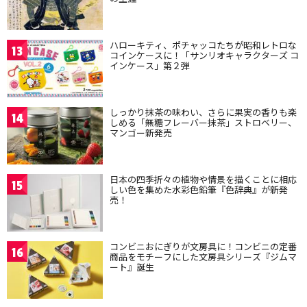
ハローキティ、ポチャッコたちが昭和レトロな
13
コインケースに！「サンリオキャラクターズ コ
インケース」第２弾
しっかり抹茶の味わい、さらに果実の香りも楽
14
しめる「無糖フレーバー抹茶」ストロベリー、
マンゴー新発売
日本の四季折々の植物や情景を描くことに相応
15
しい色を集めた水彩色鉛筆『色辞典』が新発
売！
コンビニおにぎりが文房具に！コンビニの定番
16
商品をモチーフにした文房具シリーズ『ジムマ
ート』誕生