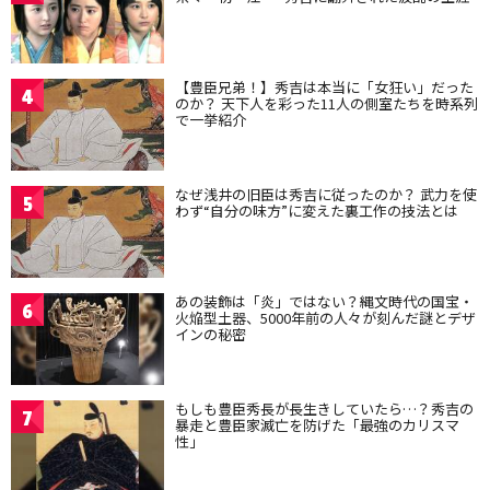
【豊臣兄弟！】秀吉は本当に「女狂い」だった
4
のか？ 天下人を彩った11人の側室たちを時系列
で一挙紹介
なぜ浅井の旧臣は秀吉に従ったのか？ 武力を使
5
わず“自分の味方”に変えた裏工作の技法とは
あの装飾は「炎」ではない？縄文時代の国宝・
6
火焔型土器、5000年前の人々が刻んだ謎とデザ
インの秘密
もしも豊臣秀長が長生きしていたら…？秀吉の
7
暴走と豊臣家滅亡を防げた「最強のカリスマ
性」