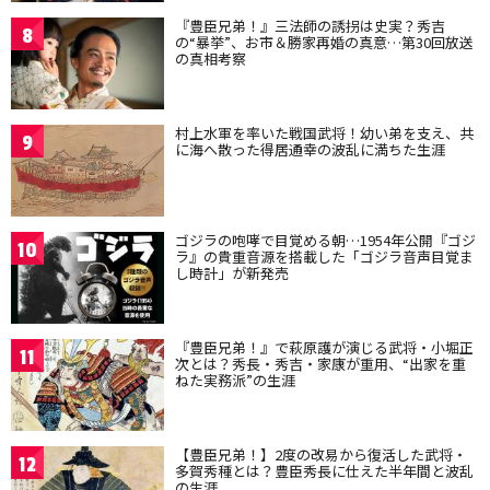
『豊臣兄弟！』三法師の誘拐は史実？秀吉
8
の“暴挙”、お市＆勝家再婚の真意…第30回放送
の真相考察
村上水軍を率いた戦国武将！幼い弟を支え、共
9
に海へ散った得居通幸の波乱に満ちた生涯
ゴジラの咆哮で目覚める朝…1954年公開『ゴジ
10
ラ』の貴重音源を搭載した「ゴジラ音声目覚ま
し時計」が新発売
『豊臣兄弟！』で萩原護が演じる武将・小堀正
11
次とは？秀長・秀吉・家康が重用、“出家を重
ねた実務派”の生涯
【豊臣兄弟！】2度の改易から復活した武将・
12
多賀秀種とは？豊臣秀長に仕えた半年間と波乱
の生涯