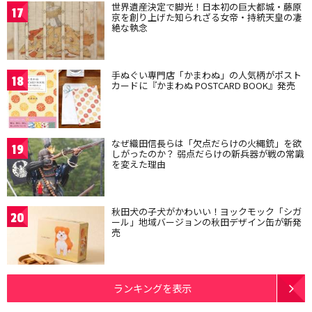
世界遺産決定で脚光！日本初の巨大都城・藤原
17
京を創り上げた知られざる女帝・持統天皇の凄
絶な執念
手ぬぐい専門店「かまわぬ」の人気柄がポスト
18
カードに『かまわぬ POSTCARD BOOK』発売
なぜ織田信長らは「欠点だらけの火縄銃」を欲
19
しがったのか？ 弱点だらけの新兵器が戦の常識
を変えた理由
秋田犬の子犬がかわいい！ヨックモック「シガ
20
ール」地域バージョンの秋田デザイン缶が新発
売
ランキングを表示