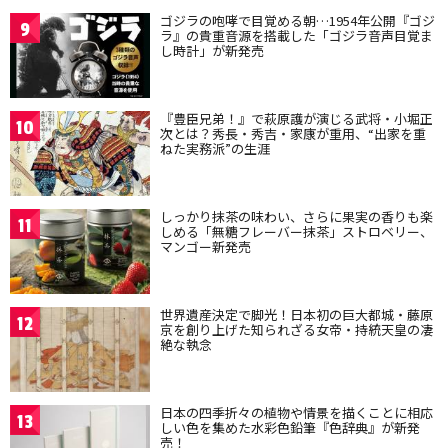
ゴジラの咆哮で目覚める朝…1954年公開『ゴジ
9
ラ』の貴重音源を搭載した「ゴジラ音声目覚ま
し時計」が新発売
『豊臣兄弟！』で萩原護が演じる武将・小堀正
10
次とは？秀長・秀吉・家康が重用、“出家を重
ねた実務派”の生涯
しっかり抹茶の味わい、さらに果実の香りも楽
11
しめる「無糖フレーバー抹茶」ストロベリー、
マンゴー新発売
世界遺産決定で脚光！日本初の巨大都城・藤原
12
京を創り上げた知られざる女帝・持統天皇の凄
絶な執念
日本の四季折々の植物や情景を描くことに相応
13
しい色を集めた水彩色鉛筆『色辞典』が新発
売！