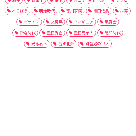
べらぼう
明治時代
徳川家康
織田信長
抹茶
デザイン
文房具
フィギュア
展覧会
鎌倉時代
豊臣秀吉
豊臣兄弟！
昭和時代
光る君へ
葛飾北斎
鎌倉殿の13人