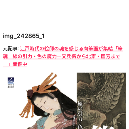
img_242865_1
元記事:
江戸時代の絵師の魂を感じる肉筆画が集結「筆
魂 線の引力・色の魔力―又兵衛から北斎・国芳まで
―」開催中