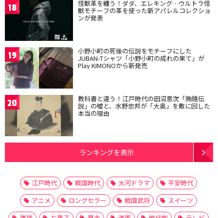
怪獣革を纏う！ダダ、エレキング…ウルトラ怪
18
獣モチーフの革を使った新アパレルコレクショ
ンが発表
小野小町の死後の伝説をモチーフにした
19
JUBAN-Tシャツ「小野小町の成れの果て」が
Play KIMONOから新発売
教科書と違う！江戸時代の田沼意次「賄賂伝
20
説」の嘘と、水野忠邦が「大奥」を敵に回した
本当の理由
ランキングを表示
江戸時代
戦国時代
大河ドラマ
平安時代
アニメ
ロングセラー
戦国武将
スイーツ
雑学
お菓子
幕末
漫画
時代劇
テレビ