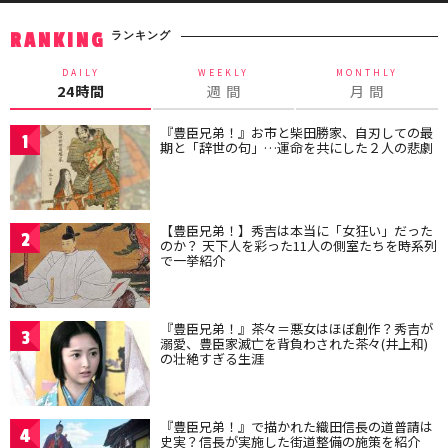
ランキング
RANKING
DAILY
WEEKLY
MONTHLY
24時間
週 間
月 間
『豊臣兄弟！』お市と柴田勝家、自刃しての最
1
期と「辞世の句」…運命を共にした２人の悲劇
【豊臣兄弟！】秀吉は本当に「女狂い」だった
2
のか？ 天下人を彩った11人の側室たちを時系列
で一挙紹介
『豊臣兄弟！』茶々＝悪女はほぼ創作？秀吉が
3
溺愛、豊臣家滅亡を背負わされた茶々(井上和)
の壮絶すぎる生涯
『豊臣兄弟！』で描かれた織田信長の道普請は
4
史実？信長が実施した街道整備の施策を紹介