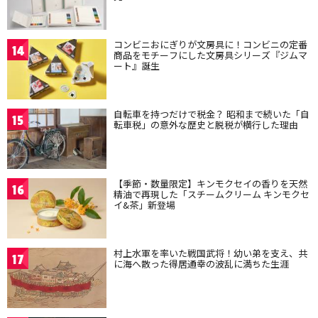
コンビニおにぎりが文房具に！コンビニの定番
14
商品をモチーフにした文房具シリーズ『ジムマ
ート』誕生
自転車を持つだけで税金？ 昭和まで続いた「自
15
転車税」の意外な歴史と脱税が横行した理由
【季節・数量限定】キンモクセイの香りを天然
16
精油で再現した「スチームクリーム キンモクセ
イ&茶」新登場
村上水軍を率いた戦国武将！幼い弟を支え、共
17
に海へ散った得居通幸の波乱に満ちた生涯