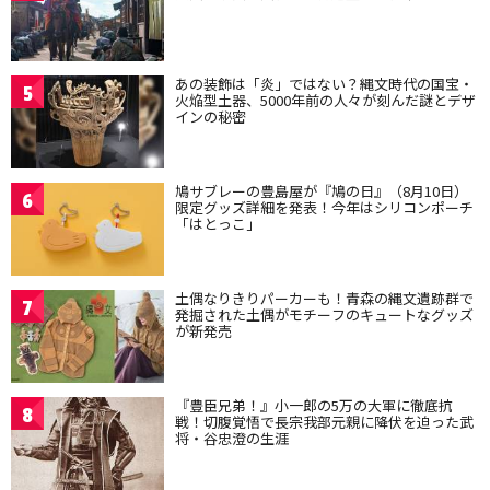
あの装飾は「炎」ではない？縄文時代の国宝・
5
火焔型土器、5000年前の人々が刻んだ謎とデザ
インの秘密
鳩サブレーの豊島屋が『鳩の日』（8月10日）
6
限定グッズ詳細を発表！今年はシリコンポーチ
「はとっこ」
土偶なりきりパーカーも！青森の縄文遺跡群で
7
発掘された土偶がモチーフのキュートなグッズ
が新発売
『豊臣兄弟！』小一郎の5万の大軍に徹底抗
8
戦！切腹覚悟で長宗我部元親に降伏を迫った武
将・谷忠澄の生涯