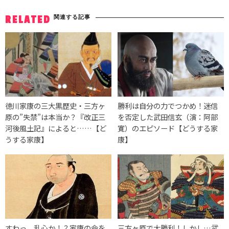
関連する記事
RELATED
徳川家康の三大黒歴史・三方ヶ
勝利は自分の力でつかめ！迷信
原の”失禁”は本当か？『改正三
を否定した武田信玄（演：阿部
河後風土記』によると……【ど
寛）のエピソード【どうする家
うする家康】
康】
すわっ、乱心か！？家康の命を
三方ヶ原で大勝利！しかし…武