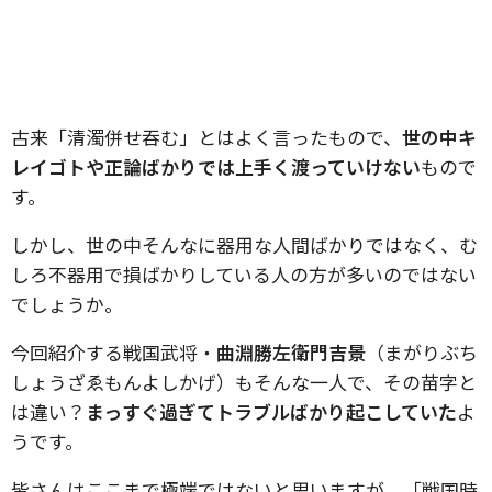
古来「清濁併せ吞む」とはよく言ったもので、
世の中キ
レイゴトや正論ばかりでは上手く渡っていけない
もので
す。
しかし、世の中そんなに器用な人間ばかりではなく、む
しろ不器用で損ばかりしている人の方が多いのではない
でしょうか。
今回紹介する戦国武将・
曲淵勝左衛門吉景
（まがりぶち
しょうざゑもんよしかげ）もそんな一人で、その苗字と
は違い？
まっすぐ過ぎてトラブルばかり起こしていた
よ
うです。
皆さんはここまで極端ではないと思いますが、「戦国時