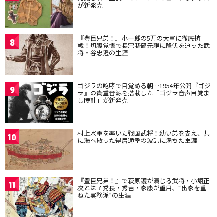
が新発売
『豊臣兄弟！』小一郎の5万の大軍に徹底抗
8
戦！切腹覚悟で長宗我部元親に降伏を迫った武
将・谷忠澄の生涯
ゴジラの咆哮で目覚める朝…1954年公開『ゴジ
9
ラ』の貴重音源を搭載した「ゴジラ音声目覚ま
し時計」が新発売
村上水軍を率いた戦国武将！幼い弟を支え、共
10
に海へ散った得居通幸の波乱に満ちた生涯
『豊臣兄弟！』で萩原護が演じる武将・小堀正
11
次とは？秀長・秀吉・家康が重用、“出家を重
ねた実務派”の生涯