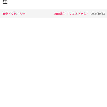
生
歴史・文化
/
人物
角田晶生（つのだ あきお）
2020/10/13