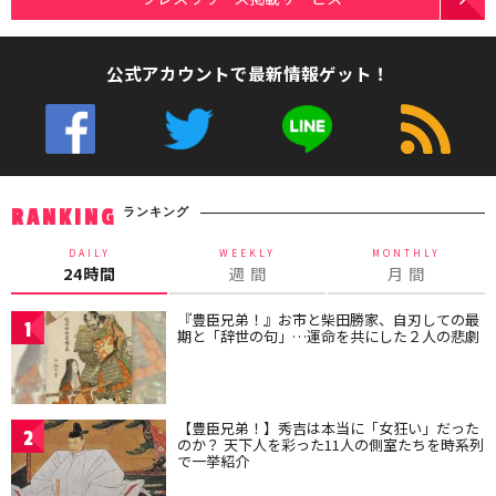
公式アカウントで最新情報ゲット！
ランキング
RANKING
DAILY
WEEKLY
MONTHLY
24時間
週 間
月 間
『豊臣兄弟！』お市と柴田勝家、自刃しての最
1
期と「辞世の句」…運命を共にした２人の悲劇
【豊臣兄弟！】秀吉は本当に「女狂い」だった
2
のか？ 天下人を彩った11人の側室たちを時系列
で一挙紹介