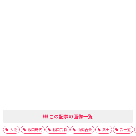
この記事の画像一覧
人物
戦国時代
戦国武将
曲淵吉景
武士
武士道