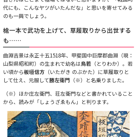
代にも、こんなヤツがいたんだな」と思いを寄せてみる
のも一興でしょう。
槍一本で武功を上げて、草履取りから出世する
も……
曲淵吉景は永正十五1518年、甲斐国中巨摩郡曲淵（現：
山梨県昭和町）の生まれで幼名は
鳥若
（とりわか）。若
い頃から
板垣信方
（いたがき のぶかた）に草履取りと
して仕え、元服して
勝左衛門
（※）と名乗りました。
（※）ほか庄左衛門、荘左衛門などと書かれていること
から、読みが「しょうざゑもん」と判ります。