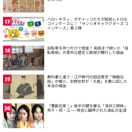
ハローキティ、ポチャッコたちが昭和レトロな
17
コインケースに！「サンリオキャラクターズ コ
インケース」第２弾
自転車を持つだけで税金？ 昭和まで続いた「自
18
転車税」の意外な歴史と脱税が横行した理由
教科書と違う！江戸時代の田沼意次「賄賂伝
19
説」の嘘と、水野忠邦が「大奥」を敵に回した
本当の理由
『豊臣兄弟！』後半の鍵を握る「浅井三姉妹」
20
茶々・初・江——秀吉に翻弄された波乱の生涯