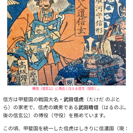
晴信（信玄公）に傍近く仕える信方（信形）。
信方は甲斐国の戦国大名・
武田信虎
（たけだ のぶと
ら）の家老で、信虎の嫡男である
武田晴信
（はるのぶ。
後の信玄公）の傅役（守役）を務めています。
この頃、甲斐国を統一した信虎はしきりに信濃国（現：