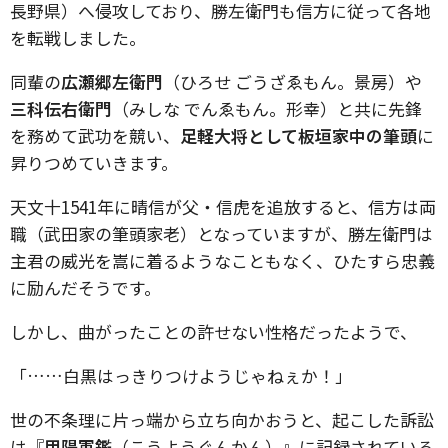
長野県）へ侵攻しており、勝左衛門も信方に従って各地
を転戦しました。
同輩の
広瀬郷左衛門
（ひろせ ごうざゑもん。景房）や
三科伝右衛門
（みしな でんゑもん。形幸）と共に先鋒
を務めて武功を競い、
足軽大将として板垣家中の筆頭
に
昇りつめていきます。
天文十1541年に晴信が父・信虎を追放すると、信方は両
職（武田家の筆頭家老）となっていますが、勝左衛門は
主君の威光を嵩に着るようなこともなく、ひたすら忠義
に励んだそうです。
しかし、曲がったことの許せない性格だったようで、
「……白黒はっきりつけようじゃねぇか！」
世の不条理に片っ端から立ち向かおうと、起こした訴訟
は『
甲陽軍鑑
（こうようぐんかん）』に記録されている