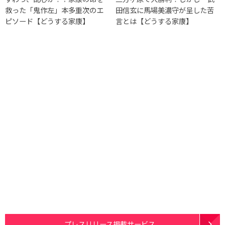
救った「鬼作左」本多重次のエ
田信玄に馬場美濃守が呈した苦
ピソード【どうする家康】
言とは【どうする家康】
プレスリリース掲載サービス