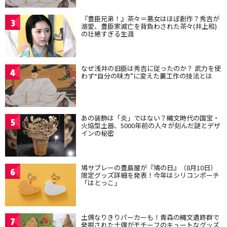
『豊臣兄弟！』茶々＝悪女はほぼ創作？秀吉が
3
溺愛、豊臣家滅亡を背負わされた茶々(井上和)
の壮絶すぎる生涯
なぜ浅井の旧臣は秀吉に従ったのか？ 武力を使
4
わず“自分の味方”に変えた裏工作の技法とは
あの装飾は「炎」ではない？縄文時代の国宝・
5
火焔型土器、5000年前の人々が刻んだ謎とデザ
インの秘密
鳩サブレーの豊島屋が『鳩の日』（8月10日）
6
限定グッズ詳細を発表！今年はシリコンポーチ
「はとっこ」
土偶なりきりパーカーも！青森の縄文遺跡群で
7
発掘された土偶がモチーフのキュートなグッズ