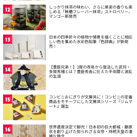
しっかり抹茶の味わい、さらに果実の香りも楽
12
しめる「無糖フレーバー抹茶」ストロベリー、
マンゴー新発売
日本の四季折々の植物や情景を描くことに相応
13
しい色を集めた水彩色鉛筆『色辞典』が新発
売！
【豊臣兄弟！】2度の改易から復活した武将・
14
多賀秀種とは？豊臣秀長に仕えた半年間と波乱
の生涯
コンビニおにぎりが文房具に！コンビニの定番
15
商品をモチーフにした文房具シリーズ『ジムマ
ート』誕生
世界遺産決定で脚光！日本初の巨大都城・藤原
16
京を創り上げた知られざる女帝・持統天皇の凄
絶な執念