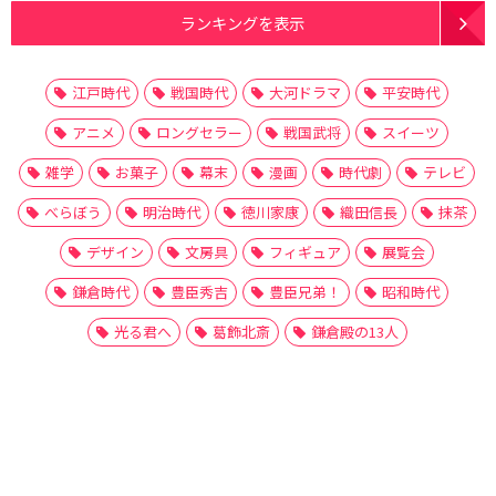
ランキングを表示
江戸時代
戦国時代
大河ドラマ
平安時代
アニメ
ロングセラー
戦国武将
スイーツ
雑学
お菓子
幕末
漫画
時代劇
テレビ
べらぼう
明治時代
徳川家康
織田信長
抹茶
デザイン
文房具
フィギュア
展覧会
鎌倉時代
豊臣秀吉
豊臣兄弟！
昭和時代
光る君へ
葛飾北斎
鎌倉殿の13人