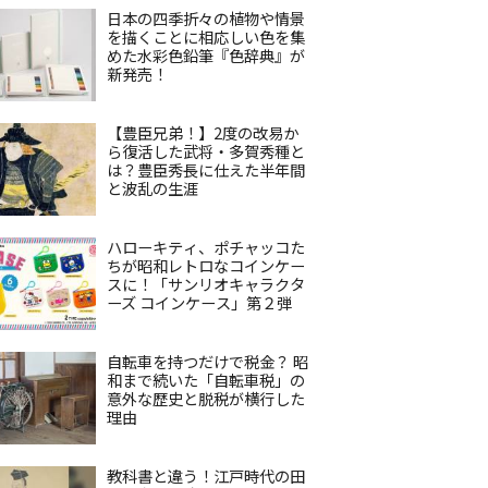
日本の四季折々の植物や情景
を描くことに相応しい色を集
めた水彩色鉛筆『色辞典』が
新発売！
【豊臣兄弟！】2度の改易か
ら復活した武将・多賀秀種と
は？豊臣秀長に仕えた半年間
と波乱の生涯
ハローキティ、ポチャッコた
ちが昭和レトロなコインケー
スに！「サンリオキャラクタ
ーズ コインケース」第２弾
自転車を持つだけで税金？ 昭
和まで続いた「自転車税」の
意外な歴史と脱税が横行した
理由
教科書と違う！江戸時代の田