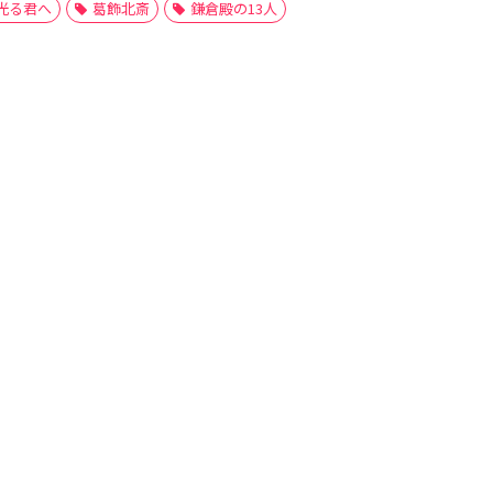
光る君へ
葛飾北斎
鎌倉殿の13人