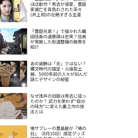
ほぼ創作？秀吉が溺愛、豊臣
家滅亡を背負わされた茶々
(井上和)の壮絶すぎる生涯
『豊臣兄弟！』で描かれた織
田信長の道普請は史実？信長
が実施した街道整備の施策を
紹介
あの装飾は「炎」ではない？
縄文時代の国宝・火焔型土
器、5000年前の人々が刻んだ
謎とデザインの秘密
なぜ浅井の旧臣は秀吉に従っ
たのか？ 武力を使わず“自分
の味方”に変えた裏工作の技
法とは
鳩サブレーの豊島屋が『鳩の
日』（8月10日）限定グッズ