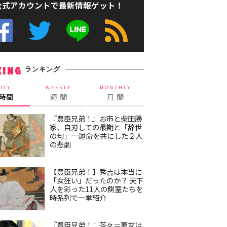
公式アカウントで最新情報ゲット！
ランキング
KING
ILY
WEEKLY
MONTHLY
4時間
週 間
月 間
『豊臣兄弟！』お市と柴田勝
家、自刃しての最期と「辞世
の句」…運命を共にした２人
の悲劇
【豊臣兄弟！】秀吉は本当に
「女狂い」だったのか？ 天下
人を彩った11人の側室たちを
時系列で一挙紹介
『豊臣兄弟！』茶々＝悪女は