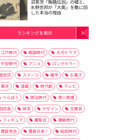
沼意次「賄賂伝説」の嘘と、
水野忠邦が「大奥」を敵に回
した本当の理由
ランキングを表示
江戸時代
戦国時代
大河ドラマ
平安時代
アニメ
ロングセラー
国武将
スイーツ
雑学
お菓子
幕末
漫画
時代劇
テレビ
べらぼう
明治時代
徳川家康
田信長
抹茶
デザイン
文房具
フィギュア
展覧会
鎌倉時代
豊臣秀吉
豊臣兄弟！
昭和時代