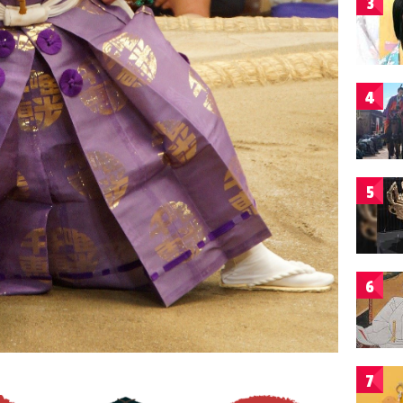
3
4
5
6
7