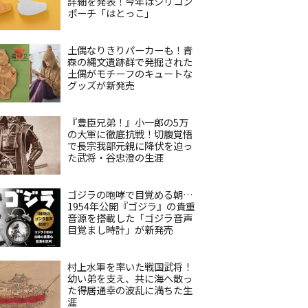
詳細を発表！今年はシリコン
ポーチ「はとっこ」
土偶なりきりパーカーも！青
森の縄文遺跡群で発掘された
土偶がモチーフのキュートな
グッズが新発売
『豊臣兄弟！』小一郎の5万
の大軍に徹底抗戦！切腹覚悟
で長宗我部元親に降伏を迫っ
た武将・谷忠澄の生涯
ゴジラの咆哮で目覚める朝…
1954年公開『ゴジラ』の貴重
音源を搭載した「ゴジラ音声
目覚まし時計」が新発売
村上水軍を率いた戦国武将！
幼い弟を支え、共に海へ散っ
た得居通幸の波乱に満ちた生
涯