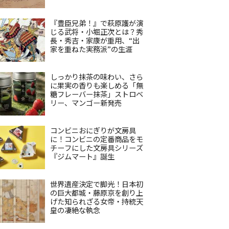
『豊臣兄弟！』で萩原護が演
じる武将・小堀正次とは？秀
長・秀吉・家康が重用、“出
家を重ねた実務派”の生涯
しっかり抹茶の味わい、さら
に果実の香りも楽しめる「無
糖フレーバー抹茶」ストロベ
リー、マンゴー新発売
コンビニおにぎりが文房具
に！コンビニの定番商品をモ
チーフにした文房具シリーズ
『ジムマート』誕生
世界遺産決定で脚光！日本初
の巨大都城・藤原京を創り上
げた知られざる女帝・持統天
皇の凄絶な執念