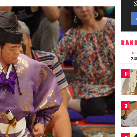
RAN
DA
2
1
2