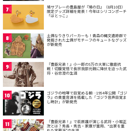
鳩サブレーの豊島屋が『鳩の日』（8月10日）
7
限定グッズ詳細を発表！今年はシリコンポーチ
「はとっこ」
土偶なりきりパーカーも！青森の縄文遺跡群で
8
発掘された土偶がモチーフのキュートなグッズ
が新発売
『豊臣兄弟！』小一郎の5万の大軍に徹底抗
9
戦！切腹覚悟で長宗我部元親に降伏を迫った武
将・谷忠澄の生涯
ゴジラの咆哮で目覚める朝…1954年公開『ゴジ
10
ラ』の貴重音源を搭載した「ゴジラ音声目覚ま
し時計」が新発売
『豊臣兄弟！』で萩原護が演じる武将・小堀正
11
次とは？秀長・秀吉・家康が重用、“出家を重
ねた実務派”の生涯