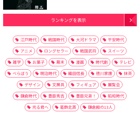
ランキングを表示
江戸時代
戦国時代
大河ドラマ
平安時代
アニメ
ロングセラー
戦国武将
スイーツ
雑学
お菓子
幕末
漫画
時代劇
テレビ
べらぼう
明治時代
織田信長
徳川家康
抹茶
デザイン
文房具
フィギュア
展覧会
鎌倉時代
豊臣秀吉
豊臣兄弟！
昭和時代
光る君へ
葛飾北斎
鎌倉殿の13人