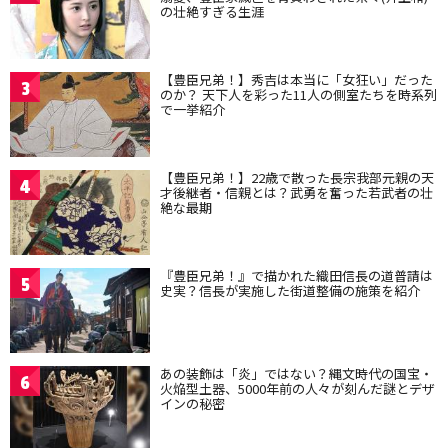
の壮絶すぎる生涯
【豊臣兄弟！】秀吉は本当に「女狂い」だった
3
のか？ 天下人を彩った11人の側室たちを時系列
で一挙紹介
【豊臣兄弟！】22歳で散った長宗我部元親の天
4
才後継者・信親とは？武勇を奮った若武者の壮
絶な最期
『豊臣兄弟！』で描かれた織田信長の道普請は
5
史実？信長が実施した街道整備の施策を紹介
あの装飾は「炎」ではない？縄文時代の国宝・
6
火焔型土器、5000年前の人々が刻んだ謎とデザ
インの秘密