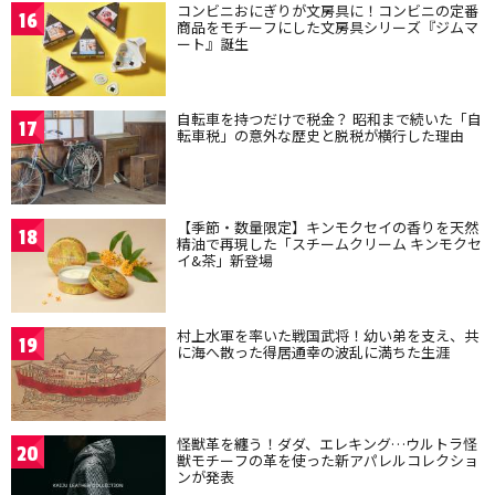
コンビニおにぎりが文房具に！コンビニの定番
16
商品をモチーフにした文房具シリーズ『ジムマ
ート』誕生
自転車を持つだけで税金？ 昭和まで続いた「自
17
転車税」の意外な歴史と脱税が横行した理由
【季節・数量限定】キンモクセイの香りを天然
18
精油で再現した「スチームクリーム キンモクセ
イ&茶」新登場
村上水軍を率いた戦国武将！幼い弟を支え、共
19
に海へ散った得居通幸の波乱に満ちた生涯
怪獣革を纏う！ダダ、エレキング…ウルトラ怪
20
獣モチーフの革を使った新アパレルコレクショ
ンが発表