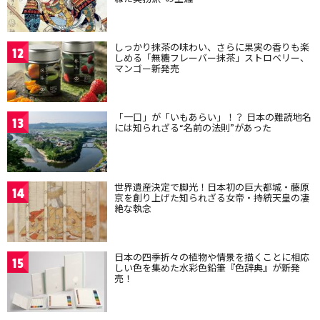
しっかり抹茶の味わい、さらに果実の香りも楽
12
しめる「無糖フレーバー抹茶」ストロベリー、
マンゴー新発売
「一口」が「いもあらい」！？ 日本の難読地名
13
には知られざる“名前の法則”があった
世界遺産決定で脚光！日本初の巨大都城・藤原
14
京を創り上げた知られざる女帝・持統天皇の凄
絶な執念
日本の四季折々の植物や情景を描くことに相応
15
しい色を集めた水彩色鉛筆『色辞典』が新発
売！