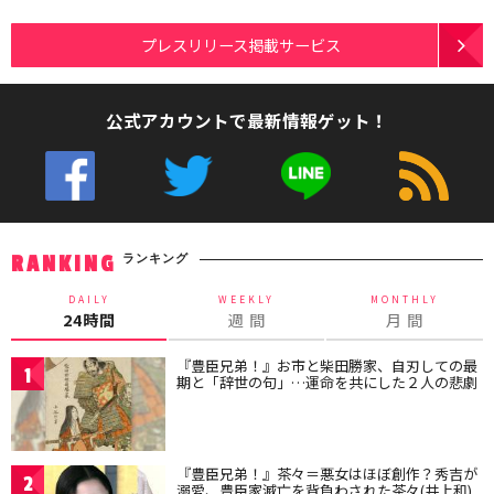
プレスリリース掲載サービス
公式アカウントで最新情報ゲット！
ランキング
RANKING
DAILY
WEEKLY
MONTHLY
24時間
週 間
月 間
『豊臣兄弟！』お市と柴田勝家、自刃しての最
1
期と「辞世の句」…運命を共にした２人の悲劇
『豊臣兄弟！』茶々＝悪女はほぼ創作？秀吉が
2
溺愛、豊臣家滅亡を背負わされた茶々(井上和)