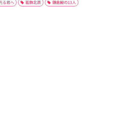
光る君へ
葛飾北斎
鎌倉殿の13人