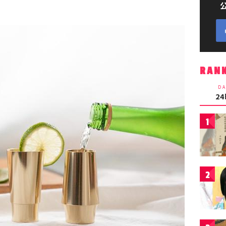
RAN
DA
2
1
2