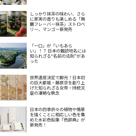
しっかり抹茶の味わい、さら
に果実の香りも楽しめる「無
糖フレーバー抹茶」ストロベ
リー、マンゴー新発売
「一口」が「いもあら
い」！？ 日本の難読地名には
知られざる“名前の法則”があ
った
世界遺産決定で脚光！日本初
の巨大都城・藤原京を創り上
げた知られざる女帝・持統天
皇の凄絶な執念
日本の四季折々の植物や情景
を描くことに相応しい色を集
めた水彩色鉛筆『色辞典』が
新発売！