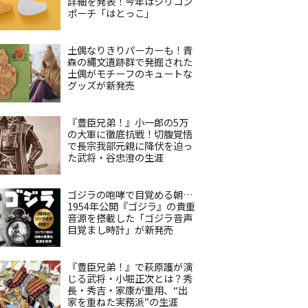
詳細を発表！今年はシリコン
ポーチ「はとっこ」
土偶なりきりパーカーも！青
森の縄文遺跡群で発掘された
土偶がモチーフのキュートな
グッズが新発売
『豊臣兄弟！』小一郎の5万
の大軍に徹底抗戦！切腹覚悟
で長宗我部元親に降伏を迫っ
た武将・谷忠澄の生涯
ゴジラの咆哮で目覚める朝…
1954年公開『ゴジラ』の貴重
音源を搭載した「ゴジラ音声
目覚まし時計」が新発売
『豊臣兄弟！』で萩原護が演
じる武将・小堀正次とは？秀
長・秀吉・家康が重用、“出
家を重ねた実務派”の生涯