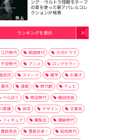
ング…ウルトラ怪獣モチーフ
の革を使った新アパレルコレ
クションが発表
ランキングを表示
江戸時代
戦国時代
大河ドラマ
平安時代
アニメ
ロングセラー
国武将
スイーツ
雑学
お菓子
幕末
漫画
時代劇
テレビ
べらぼう
明治時代
織田信長
川家康
抹茶
デザイン
文房具
フィギュア
展覧会
鎌倉時代
豊臣秀吉
豊臣兄弟！
昭和時代