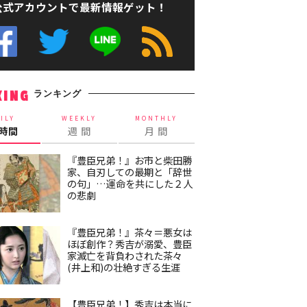
公式アカウントで最新情報ゲット！
ランキング
KING
ILY
WEEKLY
MONTHLY
4時間
週 間
月 間
『豊臣兄弟！』お市と柴田勝
家、自刃しての最期と「辞世
の句」…運命を共にした２人
の悲劇
『豊臣兄弟！』茶々＝悪女は
ほぼ創作？秀吉が溺愛、豊臣
家滅亡を背負わされた茶々
(井上和)の壮絶すぎる生涯
【豊臣兄弟！】秀吉は本当に