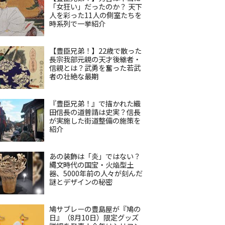
「女狂い」だったのか？ 天下
人を彩った11人の側室たちを
時系列で一挙紹介
【豊臣兄弟！】22歳で散った
長宗我部元親の天才後継者・
信親とは？武勇を奮った若武
者の壮絶な最期
『豊臣兄弟！』で描かれた織
田信長の道普請は史実？信長
が実施した街道整備の施策を
紹介
あの装飾は「炎」ではない？
縄文時代の国宝・火焔型土
器、5000年前の人々が刻んだ
謎とデザインの秘密
鳩サブレーの豊島屋が『鳩の
日』（8月10日）限定グッズ