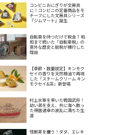
コンビニおにぎりが文房具
に！コンビニの定番商品をモ
チーフにした文房具シリーズ
『ジムマート』誕生
自転車を持つだけで税金？ 昭
和まで続いた「自転車税」の
意外な歴史と脱税が横行した
理由
【季節・数量限定】キンモク
セイの香りを天然精油で再現
した「スチームクリーム キン
モクセイ&茶」新登場
村上水軍を率いた戦国武将！
幼い弟を支え、共に海へ散っ
た得居通幸の波乱に満ちた生
涯
怪獣革を纏う！ダダ、エレキ