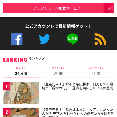
プレスリリース掲載サービス
公式アカウントで最新情報ゲット！
ランキング
RANKING
DAILY
WEEKLY
MONTHLY
24時間
週 間
月 間
『豊臣兄弟！』お市と柴田勝家、自刃しての最
1
期と「辞世の句」…運命を共にした２人の悲劇
【豊臣兄弟！】秀吉は本当に「女狂い」だった
2
のか？ 天下人を彩った11人の側室たちを時系列