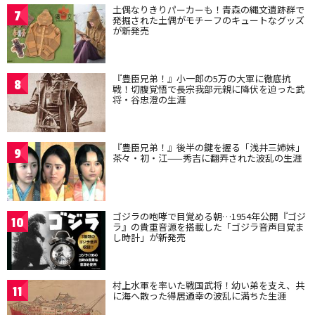
土偶なりきりパーカーも！青森の縄文遺跡群で
7
発掘された土偶がモチーフのキュートなグッズ
が新発売
『豊臣兄弟！』小一郎の5万の大軍に徹底抗
8
戦！切腹覚悟で長宗我部元親に降伏を迫った武
将・谷忠澄の生涯
『豊臣兄弟！』後半の鍵を握る「浅井三姉妹」
9
茶々・初・江——秀吉に翻弄された波乱の生涯
ゴジラの咆哮で目覚める朝…1954年公開『ゴジ
10
ラ』の貴重音源を搭載した「ゴジラ音声目覚ま
し時計」が新発売
村上水軍を率いた戦国武将！幼い弟を支え、共
11
に海へ散った得居通幸の波乱に満ちた生涯