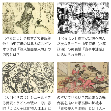
【べらぼう】奇抜すぎて絶版処
【べらぼう】蔦重が定信へ挑ん
分！山東京伝の浦島太郎スピン
だ次なる一手…山東京伝（北尾
オフ作品『箱入娘面屋人魚』の
政演）の黄表紙『奇事中洲話』
内容とは？
に込められた思い
【大河べらぼう】シュールすぎ
のぞいて見たい？吉原遊女の舞
る蕎麦とうどんの戦い！恋川春
台裏を描いた最高級の錦絵本
町『うどんそば化物大江山』と
『青楼美人合姿鏡』とは【大河