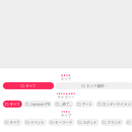
AREA
エリア
すべて
エリア選択…
CATEGORY
カテゴリー
すべて
Japaaan PR
_終了_
アート
エンターテイメン
TYPE
タイプ
すべて
イベント
キーワード
スポット
ブランド