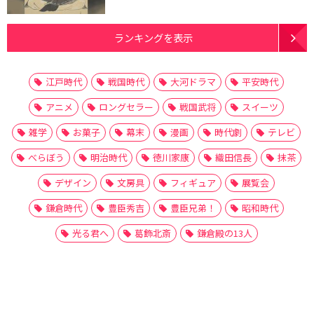
ランキングを表示
江戸時代
戦国時代
大河ドラマ
平安時代
アニメ
ロングセラー
戦国武将
スイーツ
雑学
お菓子
幕末
漫画
時代劇
テレビ
べらぼう
明治時代
徳川家康
織田信長
抹茶
デザイン
文房具
フィギュア
展覧会
鎌倉時代
豊臣秀吉
豊臣兄弟！
昭和時代
光る君へ
葛飾北斎
鎌倉殿の13人