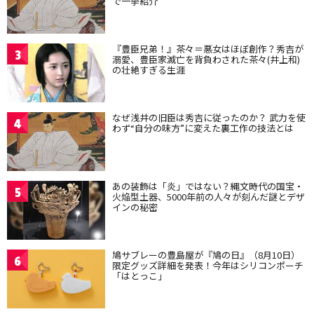
で一挙紹介
『豊臣兄弟！』茶々＝悪女はほぼ創作？秀吉が
3
溺愛、豊臣家滅亡を背負わされた茶々(井上和)
の壮絶すぎる生涯
なぜ浅井の旧臣は秀吉に従ったのか？ 武力を使
4
わず“自分の味方”に変えた裏工作の技法とは
あの装飾は「炎」ではない？縄文時代の国宝・
5
火焔型土器、5000年前の人々が刻んだ謎とデザ
インの秘密
鳩サブレーの豊島屋が『鳩の日』（8月10日）
6
限定グッズ詳細を発表！今年はシリコンポーチ
「はとっこ」