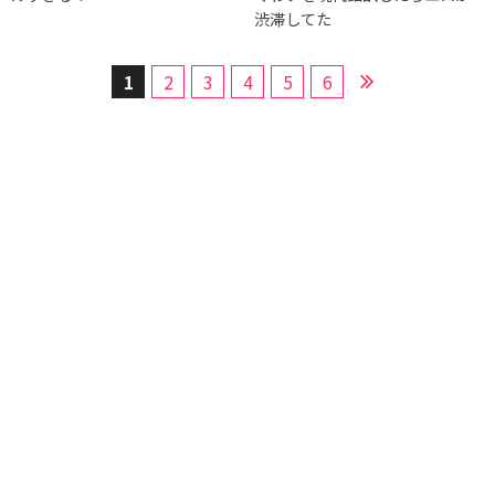
渋滞してた
1
2
3
4
5
6