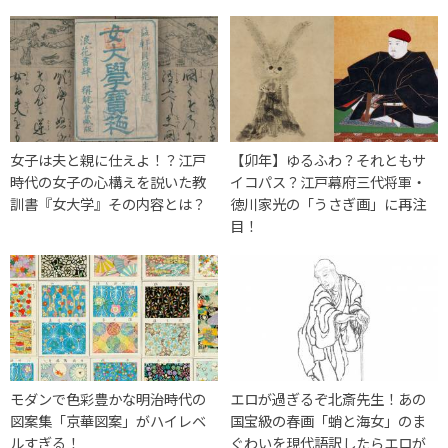
女子は夫と親に仕えよ！？江戸
【卯年】ゆるふわ？それともサ
時代の女子の心構えを説いた教
イコパス？江戸幕府三代将軍・
訓書『女大学』その内容とは？
徳川家光の「うさぎ画」に再注
目！
モダンで色彩豊かな明治時代の
エロが過ぎるぞ北斎先生！あの
図案集「京華図案」がハイレベ
国宝級の春画「蛸と海女」のま
ルすぎる！
ぐわいを現代語訳したらエロが