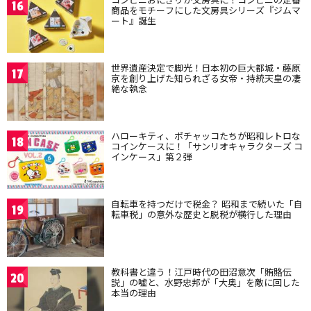
16
商品をモチーフにした文房具シリーズ『ジムマ
ート』誕生
世界遺産決定で脚光！日本初の巨大都城・藤原
17
京を創り上げた知られざる女帝・持統天皇の凄
絶な執念
ハローキティ、ポチャッコたちが昭和レトロな
18
コインケースに！「サンリオキャラクターズ コ
インケース」第２弾
自転車を持つだけで税金？ 昭和まで続いた「自
19
転車税」の意外な歴史と脱税が横行した理由
教科書と違う！江戸時代の田沼意次「賄賂伝
20
説」の嘘と、水野忠邦が「大奥」を敵に回した
本当の理由