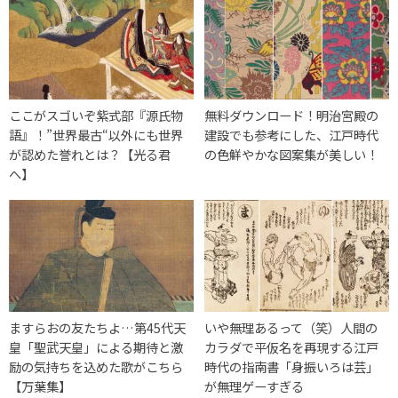
ここがスゴいぞ紫式部『源氏物
無料ダウンロード！明治宮殿の
語』！”世界最古“以外にも世界
建設でも参考にした、江戸時代
が認めた誉れとは？【光る君
の色鮮やかな図案集が美しい！
へ】
ますらおの友たちよ…第45代天
いや無理あるって（笑）人間の
皇「聖武天皇」による期待と激
カラダで平仮名を再現する江戸
励の気持ちを込めた歌がこちら
時代の指南書「身振いろは芸」
【万葉集】
が無理ゲーすぎる