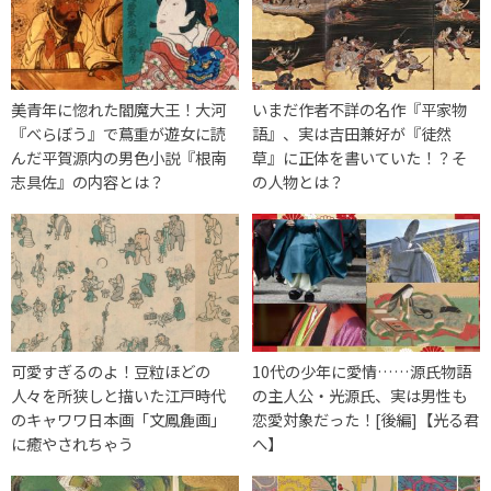
美青年に惚れた閻魔大王！大河
いまだ作者不詳の名作『平家物
『べらぼう』で蔦重が遊女に読
語』、実は吉田兼好が『徒然
んだ平賀源内の男色小説『根南
草』に正体を書いていた！？そ
志具佐』の内容とは？
の人物とは？
可愛すぎるのよ！豆粒ほどの
10代の少年に愛情……源氏物語
人々を所狭しと描いた江戸時代
の主人公・光源氏、実は男性も
のキャワワ日本画「文鳳麁画」
恋愛対象だった！[後編]【光る君
に癒やされちゃう
へ】