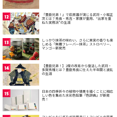
『豊臣兄弟！』で萩原護が演じる武将・小堀正
12
次とは？秀長・秀吉・家康が重用、“出家を重
ねた実務派”の生涯
しっかり抹茶の味わい、さらに果実の香りも楽
13
しめる「無糖フレーバー抹茶」ストロベリー、
マンゴー新発売
【豊臣兄弟！】2度の改易から復活した武将・
14
多賀秀種とは？豊臣秀長に仕えた半年間と波乱
の生涯
日本の四季折々の植物や情景を描くことに相応
15
しい色を集めた水彩色鉛筆『色辞典』が新発
売！
コンビニおにぎりが文房具に！コンビニの定番