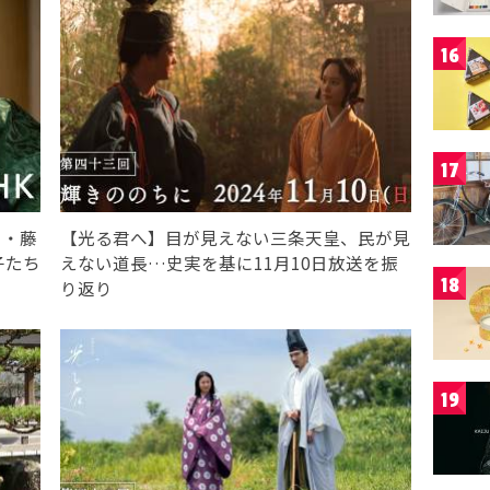
16
17
ツ・藤
【光る君へ】目が見えない三条天皇、民が見
子たち
えない道長…史実を基に11月10日放送を振
18
り返り
19