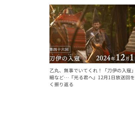
乙丸、無事でいてくれ！「刀伊の入寇
細など…『光る君へ』12月1日放送回
く振り返る