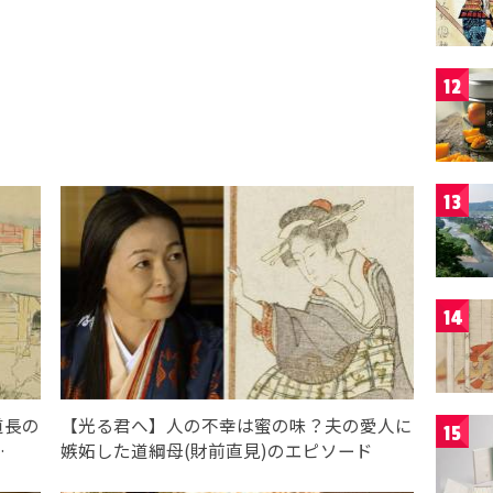
12
13
14
道長の
【光る君へ】人の不幸は蜜の味？夫の愛人に
15
…
嫉妬した道綱母(財前直見)のエピソード