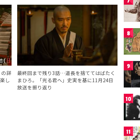
7
8
9
」の詳
最終回まで残り3話…道長を捨ててはばたく
を楽し
まひろ。「光る君へ」史実を基に11月24日
放送を振り返り
10
11