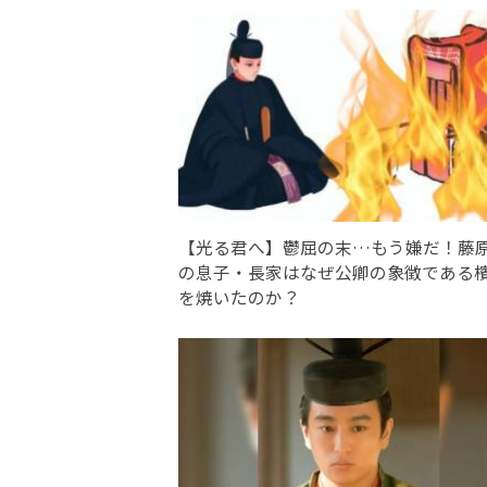
【光る君へ】鬱屈の末…もう嫌だ！藤
の息子・長家はなぜ公卿の象徴である
を焼いたのか？