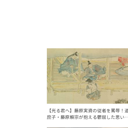
【光る君へ】藤原実資の従者を罵辱！
庶子・藤原頼宗が抱える鬱屈した思い