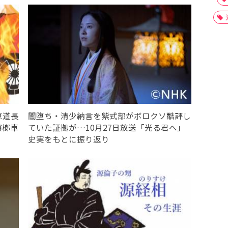
原道長
闇堕ち・清少納言を紫式部がボロクソ酷評し
檳榔車
ていた証拠が…10月27日放送「光る君へ」
史実をもとに振り返り