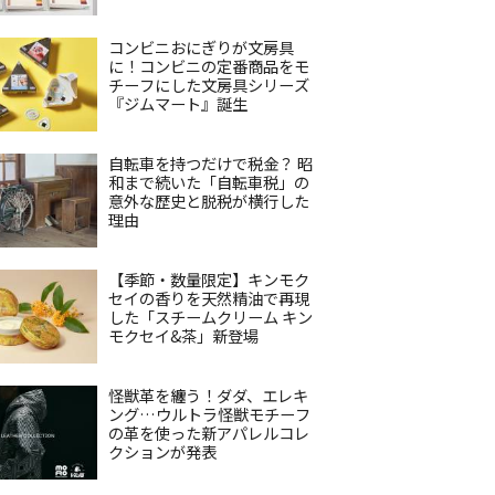
コンビニおにぎりが文房具
に！コンビニの定番商品をモ
チーフにした文房具シリーズ
『ジムマート』誕生
自転車を持つだけで税金？ 昭
和まで続いた「自転車税」の
意外な歴史と脱税が横行した
理由
【季節・数量限定】キンモク
セイの香りを天然精油で再現
した「スチームクリーム キン
モクセイ&茶」新登場
怪獣革を纏う！ダダ、エレキ
ング…ウルトラ怪獣モチーフ
の革を使った新アパレルコレ
クションが発表