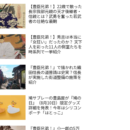
【豊臣兄弟！】22歳で散った
長宗我部元親の天才後継者・
信親とは？武勇を奮った若武
者の壮絶な最期
【豊臣兄弟！】秀吉は本当に
「女狂い」だったのか？ 天下
人を彩った11人の側室たちを
時系列で一挙紹介
『豊臣兄弟！』で描かれた織
田信長の道普請は史実？信長
が実施した街道整備の施策を
紹介
鳩サブレーの豊島屋が『鳩の
日』（8月10日）限定グッズ
詳細を発表！今年はシリコン
ポーチ「はとっこ」
『豊臣兄弟！』小一郎の5万