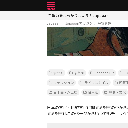
手洗いをしっかりしよう！Japaaan
Japaaan
Japaaanマガジン
平安貴族
すべて
まとめ
Japaaan PR
_
ファッション
ライフスタイル
和菓
日本画・浮世絵
日本酒
歴史・文化
日本の文化・伝統文化に関する記事の中から
する記事はこのページからいつでもチェック