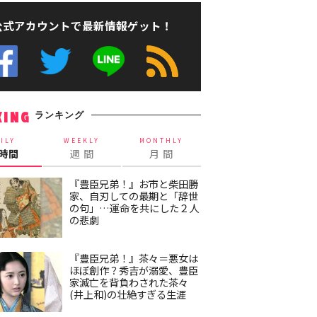
公式アカウントで最新情報ゲット！
ランキング
KING
ILY
WEEKLY
MONTHLY
4時間
週 間
月 間
『豊臣兄弟！』お市と柴田勝
家、自刃しての最期と「辞世
の句」…運命を共にした２人
の悲劇
『豊臣兄弟！』茶々＝悪女は
ほぼ創作？秀吉が溺愛、豊臣
家滅亡を背負わされた茶々
(井上和)の壮絶すぎる生涯