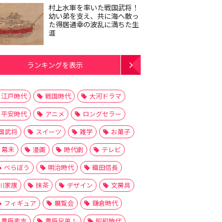
村上水軍を率いた戦国武将！
幼い弟を支え、共に海へ散っ
た得居通幸の波乱に満ちた生
涯
ランキングを表示
江戸時代
戦国時代
大河ドラマ
平安時代
アニメ
ロングセラー
国武将
スイーツ
雑学
お菓子
幕末
漫画
時代劇
テレビ
べらぼう
明治時代
織田信長
川家康
抹茶
デザイン
文房具
フィギュア
展覧会
鎌倉時代
豊臣秀吉
豊臣兄弟！
昭和時代