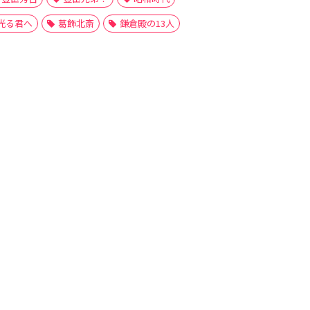
光る君へ
葛飾北斎
鎌倉殿の13人