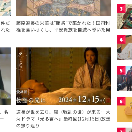
3
条件だ
藤原道長の栄華は“賄賂”で築かれた！国司利
かれた
権を食い尽くし、平安貴族を自滅へ導いた男
4
5
6
、名
道長が世を去り、嵐（戦乱の世）が来る…大
ー
河ドラマ『光る君へ』最終回(12月15日)放送
の振り返り