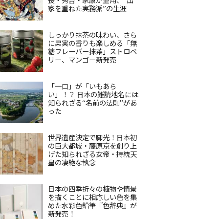
家を重ねた実務派”の生涯
しっかり抹茶の味わい、さら
に果実の香りも楽しめる「無
糖フレーバー抹茶」ストロベ
リー、マンゴー新発売
「一口」が「いもあら
い」！？ 日本の難読地名には
知られざる“名前の法則”があ
った
世界遺産決定で脚光！日本初
の巨大都城・藤原京を創り上
げた知られざる女帝・持統天
皇の凄絶な執念
日本の四季折々の植物や情景
を描くことに相応しい色を集
めた水彩色鉛筆『色辞典』が
新発売！