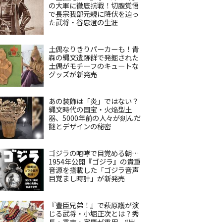
の大軍に徹底抗戦！切腹覚悟
で長宗我部元親に降伏を迫っ
た武将・谷忠澄の生涯
土偶なりきりパーカーも！青
森の縄文遺跡群で発掘された
土偶がモチーフのキュートな
グッズが新発売
あの装飾は「炎」ではない？
縄文時代の国宝・火焔型土
器、5000年前の人々が刻んだ
謎とデザインの秘密
ゴジラの咆哮で目覚める朝…
1954年公開『ゴジラ』の貴重
音源を搭載した「ゴジラ音声
目覚まし時計」が新発売
『豊臣兄弟！』で萩原護が演
じる武将・小堀正次とは？秀
長・秀吉・家康が重用、“出