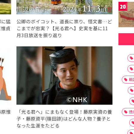
20
嫁に猛
公卿のボイコット、道長に祟り、怪文書…ど
原惟貞
こまでが忠実？【光る君へ】史実を基に11
月3日放送を振り返り
戦
藤原惟
「光る君へ」にまもなく登場！藤原実資の養
徳
子・藤原資平(篠田諒)はどんな人物？養子と
なった生涯をたどる