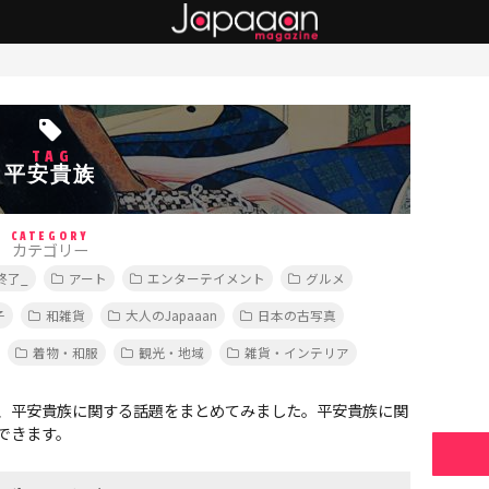
TAG
平安貴族
CATEGORY
カテゴリー
終了_
アート
エンターテイメント
グルメ
子
和雑貨
大人のJapaaan
日本の古写真
着物・和服
観光・地域
雑貨・インテリア
、平安貴族に関する話題をまとめてみました。平安貴族に関
できます。