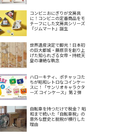
コンビニおにぎりが文房具
に！コンビニの定番商品をモ
チーフにした文房具シリーズ
『ジムマート』誕生
世界遺産決定で脚光！日本初
の巨大都城・藤原京を創り上
げた知られざる女帝・持統天
皇の凄絶な執念
ハローキティ、ポチャッコた
ちが昭和レトロなコインケー
スに！「サンリオキャラクタ
ーズ コインケース」第２弾
自転車を持つだけで税金？ 昭
和まで続いた「自転車税」の
意外な歴史と脱税が横行した
理由