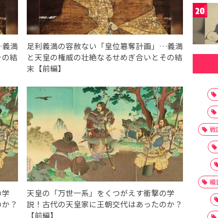
20
…義満
足利義満の容赦ない「皇位簒奪計画」…義満
その結
と天皇の権威の壮絶なるせめぎ合いとその結
末【前編】
戦
織
の学
天皇の「万世一系」をくつがえす衝撃の学
のか？
説！古代の天皇家に王朝交代はあったのか？
【前編】