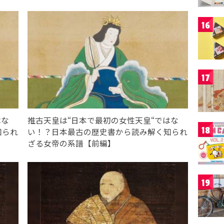
16
17
はな
推古天皇は“日本で最初の女性天皇“ではな
18
知られ
い！？日本最古の歴史書から読み解く知られ
ざる女帝の系譜【前編】
19