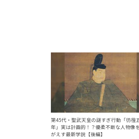
第45代・聖武天皇の謎すぎ行動「彷徨
年」実は計画的！？優柔不断な人物像
がえす最新学説【後編】