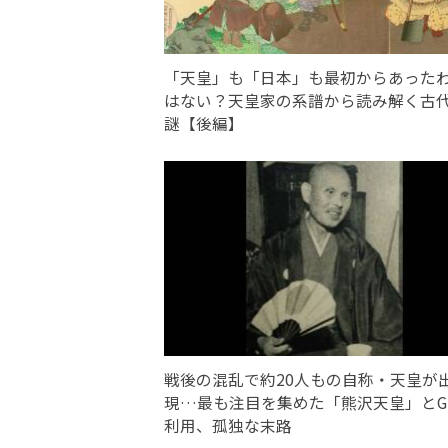
「天皇」も「日本」も最初からあった
はない？天皇家の系譜から読み解く古
謎【後編】
戦後の混乱で約20人もの自称・天皇が
現…最も注目を集めた「熊沢天皇」とG
利用、孤独な末路