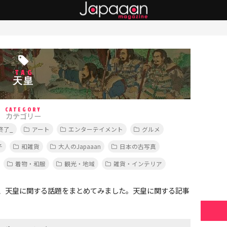
TAG
天皇
CATEGORY
カテゴリー
終了_
アート
エンターテイメント
グルメ
子
和雑貨
大人のJapaaan
日本の古写真
着物・和服
観光・地域
雑貨・インテリア
、天皇に関する話題をまとめてみました。天皇に関する記事
。