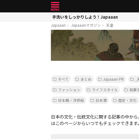
手洗いをしっかりしよう！Japaaan
Japaaan
Japaaanマガジン
天皇
すべて
まとめ
Japaaan PR
_
ファッション
ライフスタイル
和菓
日本画・浮世絵
日本酒
歴史・文化
日本の文化・伝統文化に関する記事の中から
はこのページからいつでもチェックできます