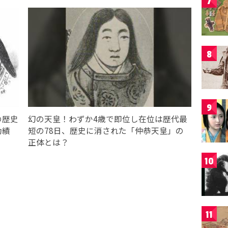
7
8
9
の歴史
幻の天皇！わずか4歳で即位し在位は歴代最
功績
短の78日、歴史に消された「仲恭天皇」の
正体とは？
10
11