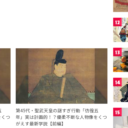
12
13
14
五
第45代・聖武天皇の謎すぎ行動「彷徨五
15
をくつ
年」実は計画的！？優柔不断な人物像をくつ
がえす最新学説【前編】