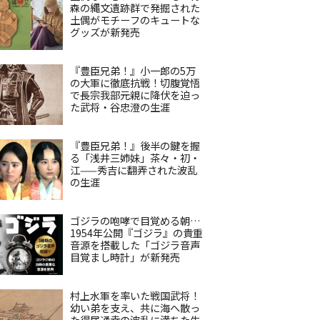
森の縄文遺跡群で発掘された
土偶がモチーフのキュートな
グッズが新発売
『豊臣兄弟！』小一郎の5万
の大軍に徹底抗戦！切腹覚悟
で長宗我部元親に降伏を迫っ
た武将・谷忠澄の生涯
『豊臣兄弟！』後半の鍵を握
る「浅井三姉妹」茶々・初・
江——秀吉に翻弄された波乱
の生涯
ゴジラの咆哮で目覚める朝…
1954年公開『ゴジラ』の貴重
音源を搭載した「ゴジラ音声
目覚まし時計」が新発売
村上水軍を率いた戦国武将！
幼い弟を支え、共に海へ散っ
た得居通幸の波乱に満ちた生