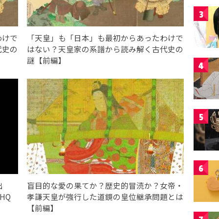
3
わけで
「天皇」も「日本」も最初からあったわけで
代史の
はない？天皇家の系譜から読み解く古代史の
謎【前編】
4
5
6
出
盲目的な愛の果てか？歴史的冒涜か？女帝・
HQ
孝謙天皇が強行した道鏡の皇位継承問題とは
【前編】