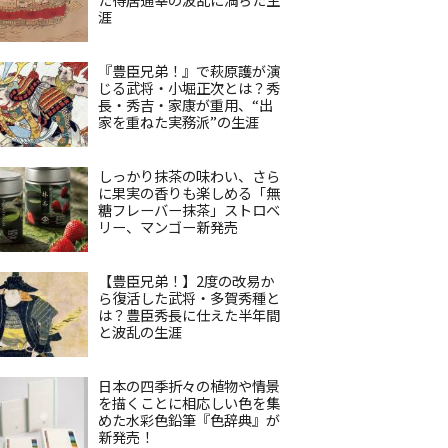
涯
『豊臣兄弟！』で萩原護が演
じる武将・小堀正次とは？秀
長・秀吉・家康が重用、“出
家を重ねた実務派”の生涯
しっかり抹茶の味わい、さら
に果実の香りも楽しめる「無
糖フレーバー抹茶」ストロベ
リー、マンゴー新発売
【豊臣兄弟！】2度の改易か
ら復活した武将・多賀秀種と
は？豊臣秀長に仕えた半年間
と波乱の生涯
日本の四季折々の植物や情景
を描くことに相応しい色を集
めた水彩色鉛筆『色辞典』が
新発売！