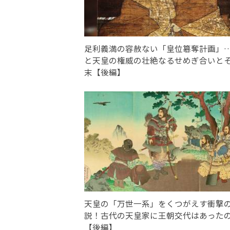
足利義満の容赦ない「皇位簒奪計画」
と天皇の権威の壮絶なるせめぎ合いと
末【後編】
天皇の「万世一系」をくつがえす衝撃
説！古代の天皇家に王朝交代はあった
【後編】