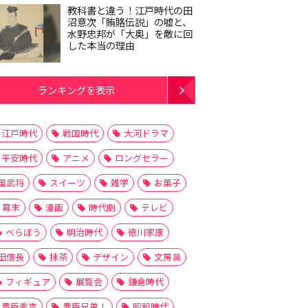
教科書と違う！江戸時代の田
沼意次「賄賂伝説」の嘘と、
水野忠邦が「大奥」を敵に回
した本当の理由
ランキングを表示
江戸時代
戦国時代
大河ドラマ
平安時代
アニメ
ロングセラー
国武将
スイーツ
雑学
お菓子
幕末
漫画
時代劇
テレビ
べらぼう
明治時代
徳川家康
田信長
抹茶
デザイン
文房具
フィギュア
展覧会
鎌倉時代
豊臣秀吉
豊臣兄弟！
昭和時代