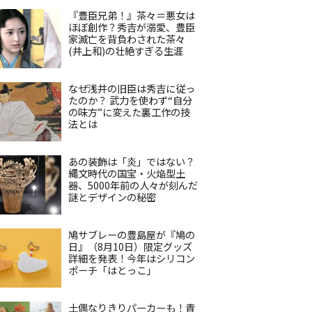
『豊臣兄弟！』茶々＝悪女は
ほぼ創作？秀吉が溺愛、豊臣
家滅亡を背負わされた茶々
(井上和)の壮絶すぎる生涯
なぜ浅井の旧臣は秀吉に従っ
たのか？ 武力を使わず“自分
の味方”に変えた裏工作の技
法とは
あの装飾は「炎」ではない？
縄文時代の国宝・火焔型土
器、5000年前の人々が刻んだ
謎とデザインの秘密
鳩サブレーの豊島屋が『鳩の
日』（8月10日）限定グッズ
詳細を発表！今年はシリコン
ポーチ「はとっこ」
土偶なりきりパーカーも！青