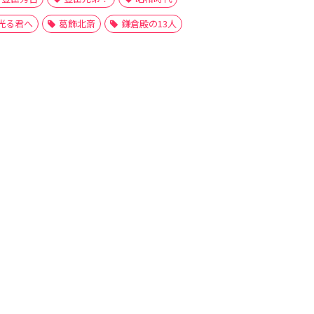
光る君へ
葛飾北斎
鎌倉殿の13人