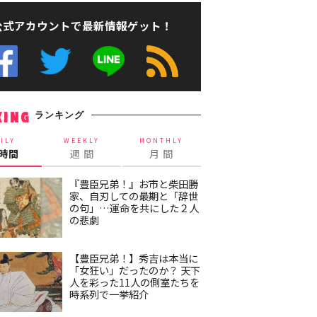
公式アカウントで最新情報ゲット！
ランキング
KING
ILY
WEEKLY
MONTHLY
4時間
週 間
月 間
『豊臣兄弟！』お市と柴田勝
家、自刃しての最期と「辞世
の句」…運命を共にした２人
の悲劇
【豊臣兄弟！】秀吉は本当に
「女狂い」だったのか？ 天下
人を彩った11人の側室たちを
時系列で一挙紹介