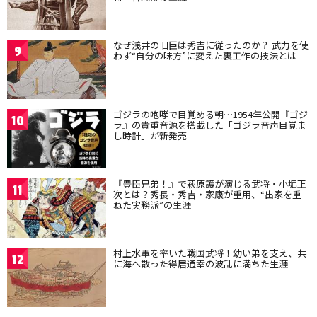
なぜ浅井の旧臣は秀吉に従ったのか？ 武力を使
9
わず“自分の味方”に変えた裏工作の技法とは
ゴジラの咆哮で目覚める朝…1954年公開『ゴジ
10
ラ』の貴重音源を搭載した「ゴジラ音声目覚ま
し時計」が新発売
『豊臣兄弟！』で萩原護が演じる武将・小堀正
11
次とは？秀長・秀吉・家康が重用、“出家を重
ねた実務派”の生涯
村上水軍を率いた戦国武将！幼い弟を支え、共
12
に海へ散った得居通幸の波乱に満ちた生涯