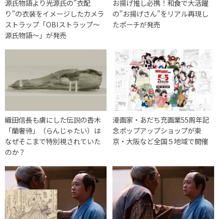
源氏物語より光源氏の”衣配
お揚げ推し必携！和食で大活躍
り”の衣装をイメージしたカメラ
の”お揚げさん”をリアル再現し
ストラップ「OBIストラップ～
たポーチが発売
源氏物語～」が発売
織田信長も虜にした伝説の香木
漫画家・あだち充画業55周年記
「蘭奢待」（らんじゃたい）は
念ポップアップショップが東
なぜそこまで特別視されていた
京・大阪など全国５地域で開催
のか？