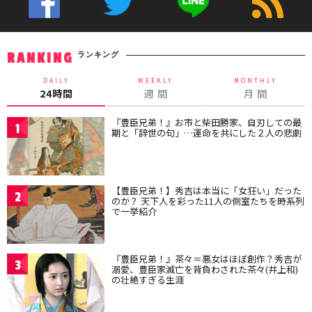
ランキング
RANKING
DAILY
WEEKLY
MONTHLY
24時間
週 間
月 間
『豊臣兄弟！』お市と柴田勝家、自刃しての最
1
期と「辞世の句」…運命を共にした２人の悲劇
【豊臣兄弟！】秀吉は本当に「女狂い」だった
2
のか？ 天下人を彩った11人の側室たちを時系列
で一挙紹介
『豊臣兄弟！』茶々＝悪女はほぼ創作？秀吉が
3
溺愛、豊臣家滅亡を背負わされた茶々(井上和)
の壮絶すぎる生涯