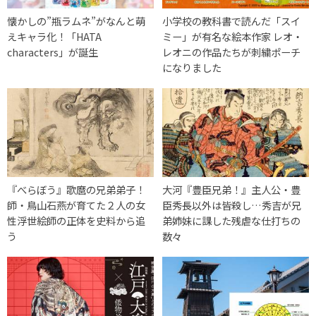
懐かしの”瓶ラムネ”がなんと萌
小学校の教科書で読んだ「スイ
えキャラ化！「HATA
ミー」が有名な絵本作家 レオ・
characters」が誕生
レオニの作品たちが刺繍ポーチ
になりました
『べらぼう』歌麿の兄弟弟子！
大河『豊臣兄弟！』主人公・豊
師・鳥山石燕が育てた２人の女
臣秀長以外は皆殺し…秀吉が兄
性浮世絵師の正体を史料から追
弟姉妹に課した残虐な仕打ちの
う
数々