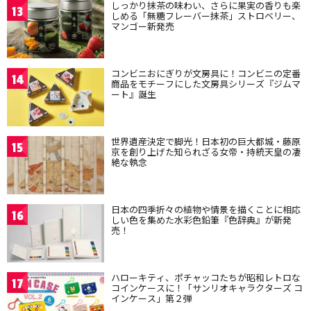
しっかり抹茶の味わい、さらに果実の香りも楽
13
しめる「無糖フレーバー抹茶」ストロベリー、
マンゴー新発売
コンビニおにぎりが文房具に！コンビニの定番
14
商品をモチーフにした文房具シリーズ『ジムマ
ート』誕生
世界遺産決定で脚光！日本初の巨大都城・藤原
15
京を創り上げた知られざる女帝・持統天皇の凄
絶な執念
日本の四季折々の植物や情景を描くことに相応
16
しい色を集めた水彩色鉛筆『色辞典』が新発
売！
ハローキティ、ポチャッコたちが昭和レトロな
17
コインケースに！「サンリオキャラクターズ コ
インケース」第２弾