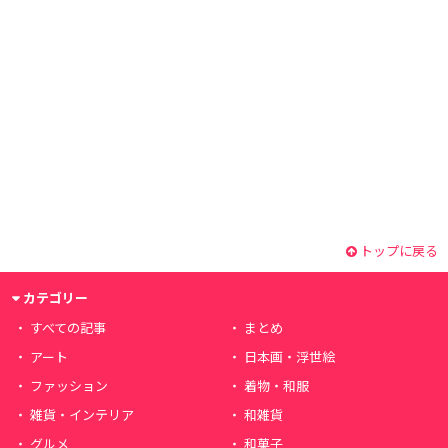
トップに戻る
カテゴリー
すべての記事
まとめ
アート
日本画・浮世絵
ファッション
着物・和服
雑貨・インテリア
和雑貨
グルメ
和菓子