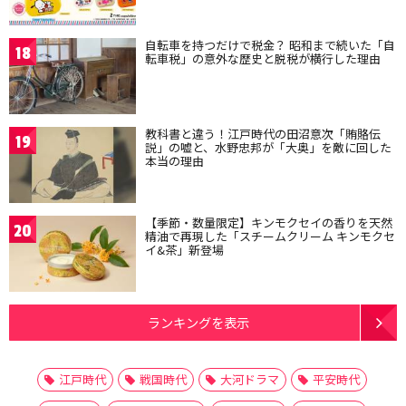
自転車を持つだけで税金？ 昭和まで続いた「自
18
転車税」の意外な歴史と脱税が横行した理由
教科書と違う！江戸時代の田沼意次「賄賂伝
19
説」の嘘と、水野忠邦が「大奥」を敵に回した
本当の理由
【季節・数量限定】キンモクセイの香りを天然
20
精油で再現した「スチームクリーム キンモクセ
イ&茶」新登場
ランキングを表示
江戸時代
戦国時代
大河ドラマ
平安時代