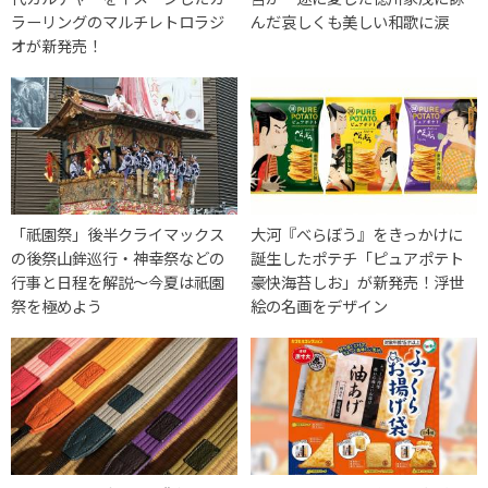
ラーリングのマルチレトロラジ
んだ哀しくも美しい和歌に涙
オが新発売！
「祇園祭」後半クライマックス
大河『べらぼう』をきっかけに
の後祭山鉾巡行・神幸祭などの
誕生したポテチ「ピュアポテト
行事と日程を解説〜今夏は祇園
豪快海苔しお」が新発売！浮世
祭を極めよう
絵の名画をデザイン