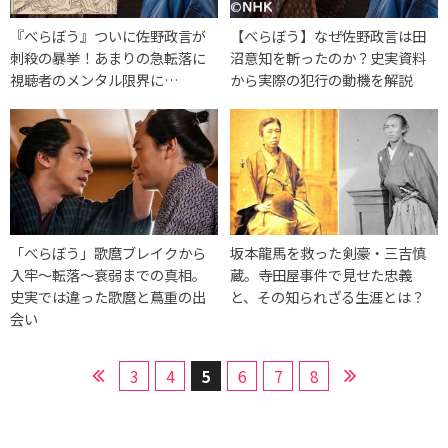
『べらぼう』ついに佐野政言が
【べらぼう】なぜ佐野政言は田
刺殺の暴挙！あまりの急転落に
沼意知を斬ったのか？史実資料
視聴者のメンタル限界に…
から実際の犯行の動機を解説
「べらぼう」歌麿ブレイクから
坂本龍馬を救った剣豪・三吉慎
入牢〜転落〜衰弱までの真相。
蔵。寺田屋事件で見せた忠義
史実では違った歌麿と蔦重の出
と、その知られざる生涯とは？
会い
3
4
5
6
7
8