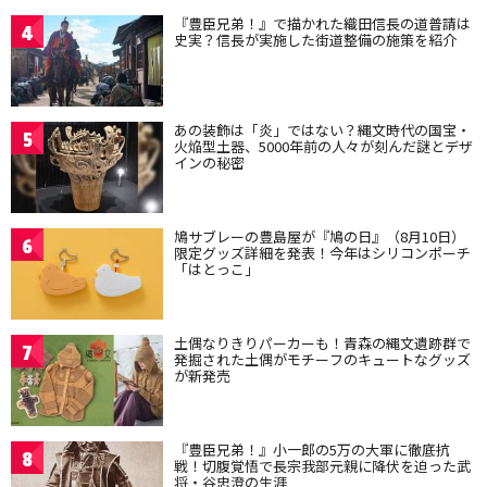
『豊臣兄弟！』で描かれた織田信長の道普請は
4
史実？信長が実施した街道整備の施策を紹介
あの装飾は「炎」ではない？縄文時代の国宝・
5
火焔型土器、5000年前の人々が刻んだ謎とデザ
インの秘密
鳩サブレーの豊島屋が『鳩の日』（8月10日）
6
限定グッズ詳細を発表！今年はシリコンポーチ
「はとっこ」
土偶なりきりパーカーも！青森の縄文遺跡群で
7
発掘された土偶がモチーフのキュートなグッズ
が新発売
『豊臣兄弟！』小一郎の5万の大軍に徹底抗
8
戦！切腹覚悟で長宗我部元親に降伏を迫った武
将・谷忠澄の生涯