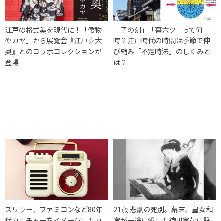
江戸の格式美を現代に！「倭物
「子の刻」「暮六ツ」って何
やカヤ」から展覧会『江戸☆大
時？江戸時代の時間は季節で伸
奥』とのコラボコレクションが
び縮み「不定時法」のしくみと
登場
は？
スリラー、ファミコンなど80年
21歳 悲劇の死別。幕末、皇女和
代カルチャーをイメージしたカ
宮が一途に愛した徳川家茂に詠