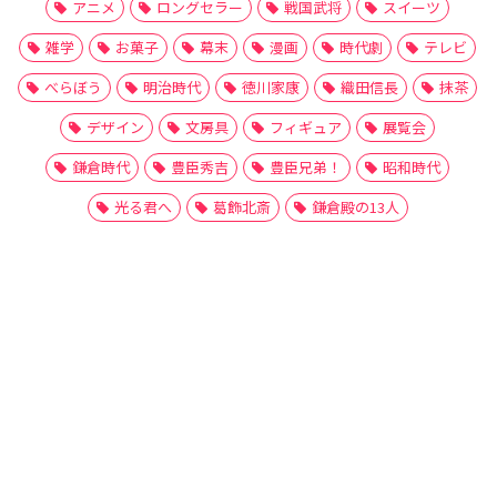
アニメ
ロングセラー
戦国武将
スイーツ
雑学
お菓子
幕末
漫画
時代劇
テレビ
べらぼう
明治時代
徳川家康
織田信長
抹茶
デザイン
文房具
フィギュア
展覧会
鎌倉時代
豊臣秀吉
豊臣兄弟！
昭和時代
光る君へ
葛飾北斎
鎌倉殿の13人