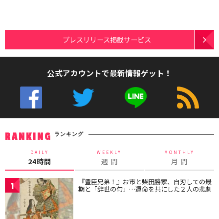
プレスリリース掲載サービス
公式アカウントで最新情報ゲット！
ランキング
RANKING
DAILY
WEEKLY
MONTHLY
24時間
週 間
月 間
『豊臣兄弟！』お市と柴田勝家、自刃しての最
1
期と「辞世の句」…運命を共にした２人の悲劇