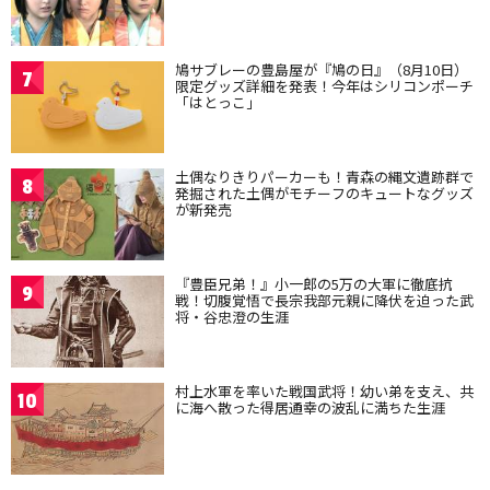
鳩サブレーの豊島屋が『鳩の日』（8月10日）
7
限定グッズ詳細を発表！今年はシリコンポーチ
「はとっこ」
土偶なりきりパーカーも！青森の縄文遺跡群で
8
発掘された土偶がモチーフのキュートなグッズ
が新発売
『豊臣兄弟！』小一郎の5万の大軍に徹底抗
9
戦！切腹覚悟で長宗我部元親に降伏を迫った武
将・谷忠澄の生涯
村上水軍を率いた戦国武将！幼い弟を支え、共
10
に海へ散った得居通幸の波乱に満ちた生涯