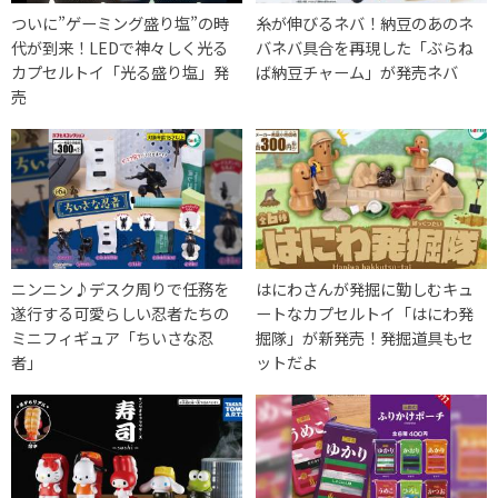
ついに”ゲーミング盛り塩”の時
糸が伸びるネバ！納豆のあのネ
代が到来！LEDで神々しく光る
バネバ具合を再現した「ぶらね
カプセルトイ「光る盛り塩」発
ば納豆チャーム」が発売ネバ
売
ニンニン♪デスク周りで任務を
はにわさんが発掘に勤しむキュ
遂行する可愛らしい忍者たちの
ートなカプセルトイ「はにわ発
ミニフィギュア「ちいさな忍
掘隊」が新発売！発掘道具もセ
者」
ットだよ