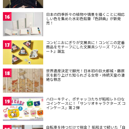
日本の四季折々の植物や情景を描くことに相応
16
しい色を集めた水彩色鉛筆『色辞典』が新発
売！
コンビニおにぎりが文房具に！コンビニの定番
17
商品をモチーフにした文房具シリーズ『ジムマ
ート』誕生
世界遺産決定で脚光！日本初の巨大都城・藤原
18
京を創り上げた知られざる女帝・持統天皇の凄
絶な執念
ハローキティ、ポチャッコたちが昭和レトロな
19
コインケースに！「サンリオキャラクターズ コ
インケース」第２弾
自転車を持つだけで税金？ 昭和まで続いた「自