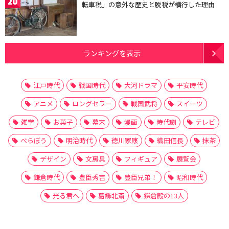
20
転車税」の意外な歴史と脱税が横行した理由
ランキングを表示
江戸時代
戦国時代
大河ドラマ
平安時代
アニメ
ロングセラー
戦国武将
スイーツ
雑学
お菓子
幕末
漫画
時代劇
テレビ
べらぼう
明治時代
徳川家康
織田信長
抹茶
デザイン
文房具
フィギュア
展覧会
鎌倉時代
豊臣秀吉
豊臣兄弟！
昭和時代
光る君へ
葛飾北斎
鎌倉殿の13人