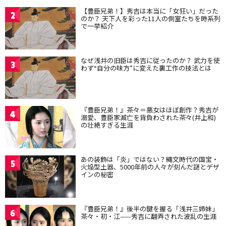
【豊臣兄弟！】秀吉は本当に「女狂い」だった
2
のか？ 天下人を彩った11人の側室たちを時系列
で一挙紹介
なぜ浅井の旧臣は秀吉に従ったのか？ 武力を使
3
わず“自分の味方”に変えた裏工作の技法とは
『豊臣兄弟！』茶々＝悪女はほぼ創作？秀吉が
4
溺愛、豊臣家滅亡を背負わされた茶々(井上和)
の壮絶すぎる生涯
あの装飾は「炎」ではない？縄文時代の国宝・
5
火焔型土器、5000年前の人々が刻んだ謎とデザ
インの秘密
『豊臣兄弟！』後半の鍵を握る「浅井三姉妹」
6
茶々・初・江——秀吉に翻弄された波乱の生涯