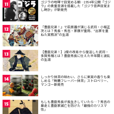
ゴジラの咆哮で目覚める朝…1954年公開『ゴジ
11
ラ』の貴重音源を搭載した「ゴジラ音声目覚ま
し時計」が新発売
『豊臣兄弟！』で萩原護が演じる武将・小堀正
12
次とは？秀長・秀吉・家康が重用、“出家を重
ねた実務派”の生涯
【豊臣兄弟！】2度の改易から復活した武将・
13
多賀秀種とは？豊臣秀長に仕えた半年間と波乱
の生涯
しっかり抹茶の味わい、さらに果実の香りも楽
14
しめる「無糖フレーバー抹茶」ストロベリー、
マンゴー新発売
もしも豊臣秀長が長生きしていたら…？秀吉の
15
暴走と豊臣家滅亡を防げた「最強のカリスマ
性」