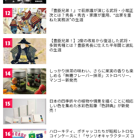
『豊臣兄弟！』で萩原護が演じる武将・小堀正
12
次とは？秀長・秀吉・家康が重用、“出家を重
ねた実務派”の生涯
【豊臣兄弟！】2度の改易から復活した武将・
13
多賀秀種とは？豊臣秀長に仕えた半年間と波乱
の生涯
しっかり抹茶の味わい、さらに果実の香りも楽
14
しめる「無糖フレーバー抹茶」ストロベリー、
マンゴー新発売
日本の四季折々の植物や情景を描くことに相応
15
しい色を集めた水彩色鉛筆『色辞典』が新発
売！
ハローキティ、ポチャッコたちが昭和レトロな
16
コインケースに！「サンリオキャラクターズ コ