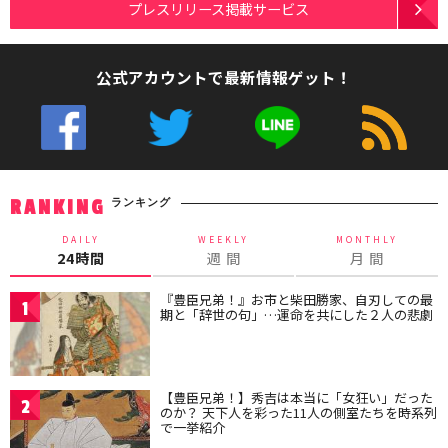
プレスリリース掲載サービス
公式アカウントで最新情報ゲット！
ランキング
RANKING
DAILY
WEEKLY
MONTHLY
24時間
週 間
月 間
『豊臣兄弟！』お市と柴田勝家、自刃しての最
1
期と「辞世の句」…運命を共にした２人の悲劇
【豊臣兄弟！】秀吉は本当に「女狂い」だった
2
のか？ 天下人を彩った11人の側室たちを時系列
で一挙紹介