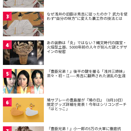
なぜ浅井の旧臣は秀吉に従ったのか？ 武力を使
3
わず“自分の味方”に変えた裏工作の技法とは
あの装飾は「炎」ではない？縄文時代の国宝・
4
火焔型土器、5000年前の人々が刻んだ謎とデザ
インの秘密
『豊臣兄弟！』後半の鍵を握る「浅井三姉妹」
5
茶々・初・江——秀吉に翻弄された波乱の生涯
鳩サブレーの豊島屋が『鳩の日』（8月10日）
6
限定グッズ詳細を発表！今年はシリコンポーチ
「はとっこ」
『豊臣兄弟！』小一郎の5万の大軍に徹底抗