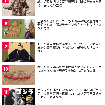
7
戦！切腹覚悟で長宗我部元親に降伏を迫った武
将・谷忠澄の生涯
土偶なりきりパーカーも！青森の縄文遺跡群で
8
発掘された土偶がモチーフのキュートなグッズ
が新発売
もしも豊臣秀長が長生きしていたら…？秀吉の
9
暴走と豊臣家滅亡を防げた「最強のカリスマ
性」
村上水軍を率いた戦国武将！幼い弟を支え、共
10
に海へ散った得居通幸の波乱に満ちた生涯
ゴジラの咆哮で目覚める朝…1954年公開『ゴジ
11
ラ』の貴重音源を搭載した「ゴジラ音声目覚ま
し時計」が新発売