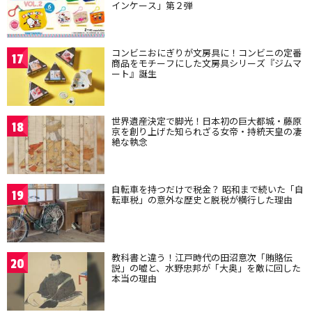
インケース」第２弾
コンビニおにぎりが文房具に！コンビニの定番
17
商品をモチーフにした文房具シリーズ『ジムマ
ート』誕生
世界遺産決定で脚光！日本初の巨大都城・藤原
18
京を創り上げた知られざる女帝・持統天皇の凄
絶な執念
自転車を持つだけで税金？ 昭和まで続いた「自
19
転車税」の意外な歴史と脱税が横行した理由
教科書と違う！江戸時代の田沼意次「賄賂伝
20
説」の嘘と、水野忠邦が「大奥」を敵に回した
本当の理由