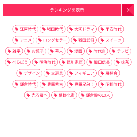
ランキングを表示
江戸時代
戦国時代
大河ドラマ
平安時代
アニメ
ロングセラー
戦国武将
スイーツ
雑学
お菓子
幕末
漫画
時代劇
テレビ
べらぼう
明治時代
徳川家康
織田信長
抹茶
デザイン
文房具
フィギュア
展覧会
鎌倉時代
豊臣秀吉
豊臣兄弟！
昭和時代
光る君へ
葛飾北斎
鎌倉殿の13人