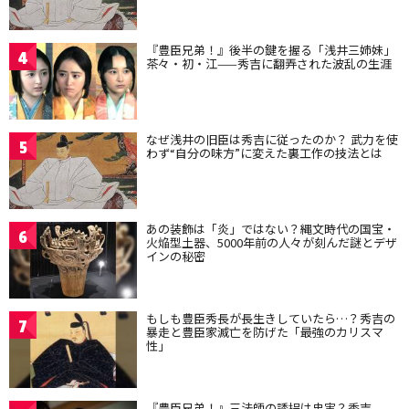
『豊臣兄弟！』後半の鍵を握る「浅井三姉妹」
4
茶々・初・江——秀吉に翻弄された波乱の生涯
なぜ浅井の旧臣は秀吉に従ったのか？ 武力を使
5
わず“自分の味方”に変えた裏工作の技法とは
あの装飾は「炎」ではない？縄文時代の国宝・
6
火焔型土器、5000年前の人々が刻んだ謎とデザ
インの秘密
もしも豊臣秀長が長生きしていたら…？秀吉の
7
暴走と豊臣家滅亡を防げた「最強のカリスマ
性」
『豊臣兄弟！』三法師の誘拐は史実？秀吉