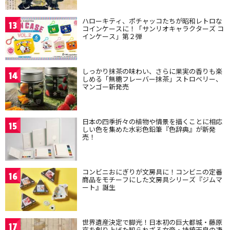
ハローキティ、ポチャッコたちが昭和レトロな
13
コインケースに！「サンリオキャラクターズ コ
インケース」第２弾
しっかり抹茶の味わい、さらに果実の香りも楽
14
しめる「無糖フレーバー抹茶」ストロベリー、
マンゴー新発売
日本の四季折々の植物や情景を描くことに相応
15
しい色を集めた水彩色鉛筆『色辞典』が新発
売！
コンビニおにぎりが文房具に！コンビニの定番
16
商品をモチーフにした文房具シリーズ『ジムマ
ート』誕生
世界遺産決定で脚光！日本初の巨大都城・藤原
17
京を創り上げた知られざる女帝・持統天皇の凄