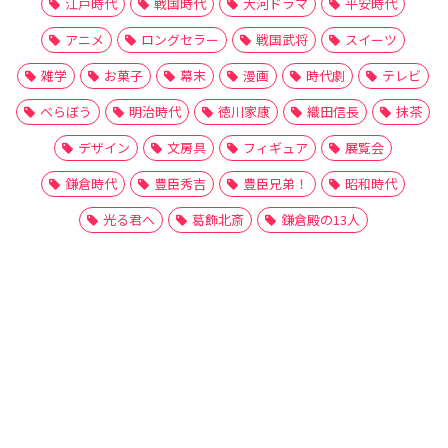
江戸時代
戦国時代
大河ドラマ
平安時代
アニメ
ロングセラー
戦国武将
スイーツ
雑学
お菓子
幕末
漫画
時代劇
テレビ
べらぼう
明治時代
徳川家康
織田信長
抹茶
デザイン
文房具
フィギュア
展覧会
鎌倉時代
豊臣秀吉
豊臣兄弟！
昭和時代
光る君へ
葛飾北斎
鎌倉殿の13人