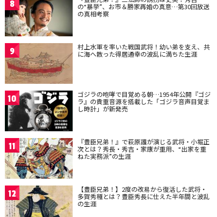
8
の“暴挙”、お市＆勝家再婚の真意…第30回放送
の真相考察
村上水軍を率いた戦国武将！幼い弟を支え、共
9
に海へ散った得居通幸の波乱に満ちた生涯
ゴジラの咆哮で目覚める朝…1954年公開『ゴジ
10
ラ』の貴重音源を搭載した「ゴジラ音声目覚ま
し時計」が新発売
『豊臣兄弟！』で萩原護が演じる武将・小堀正
11
次とは？秀長・秀吉・家康が重用、“出家を重
ねた実務派”の生涯
【豊臣兄弟！】2度の改易から復活した武将・
12
多賀秀種とは？豊臣秀長に仕えた半年間と波乱
の生涯