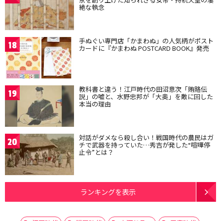
絶な執念
手ぬぐい専門店「かまわぬ」の人気柄がポスト
18
カードに『かまわぬ POSTCARD BOOK』発売
教科書と違う！江戸時代の田沼意次「賄賂伝
19
説」の嘘と、水野忠邦が「大奥」を敵に回した
本当の理由
対話がダメなら殺し合い！戦国時代の農民はガ
20
チで武器を持っていた…秀吉が発した“喧嘩停
止令”とは？
ランキングを表示