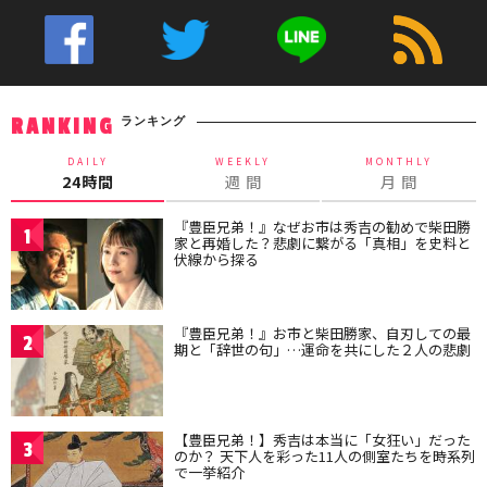
ランキング
RANKING
DAILY
WEEKLY
MONTHLY
24時間
週 間
月 間
『豊臣兄弟！』なぜお市は秀吉の勧めで柴田勝
1
家と再婚した？悲劇に繋がる「真相」を史料と
伏線から探る
『豊臣兄弟！』お市と柴田勝家、自刃しての最
2
期と「辞世の句」…運命を共にした２人の悲劇
【豊臣兄弟！】秀吉は本当に「女狂い」だった
3
のか？ 天下人を彩った11人の側室たちを時系列
で一挙紹介