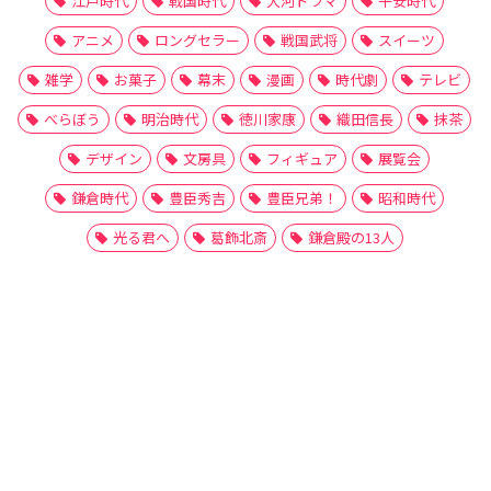
江戸時代
戦国時代
大河ドラマ
平安時代
アニメ
ロングセラー
戦国武将
スイーツ
雑学
お菓子
幕末
漫画
時代劇
テレビ
べらぼう
明治時代
徳川家康
織田信長
抹茶
デザイン
文房具
フィギュア
展覧会
鎌倉時代
豊臣秀吉
豊臣兄弟！
昭和時代
光る君へ
葛飾北斎
鎌倉殿の13人