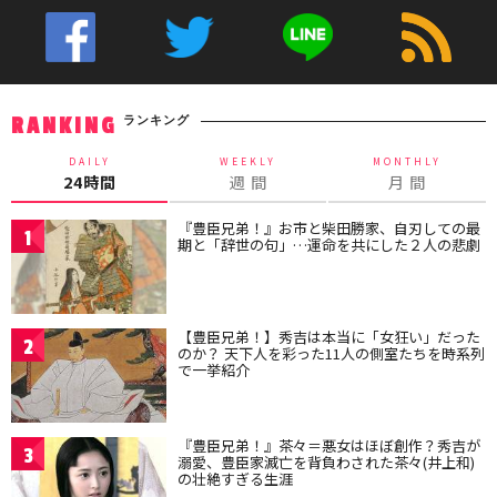
ランキング
RANKING
DAILY
WEEKLY
MONTHLY
24時間
週 間
月 間
『豊臣兄弟！』お市と柴田勝家、自刃しての最
1
期と「辞世の句」…運命を共にした２人の悲劇
【豊臣兄弟！】秀吉は本当に「女狂い」だった
2
のか？ 天下人を彩った11人の側室たちを時系列
で一挙紹介
『豊臣兄弟！』茶々＝悪女はほぼ創作？秀吉が
3
溺愛、豊臣家滅亡を背負わされた茶々(井上和)
の壮絶すぎる生涯