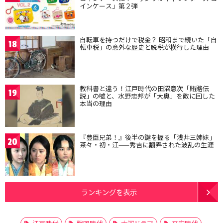
インケース」第２弾
自転車を持つだけで税金？ 昭和まで続いた「自
18
転車税」の意外な歴史と脱税が横行した理由
教科書と違う！江戸時代の田沼意次「賄賂伝
19
説」の嘘と、水野忠邦が「大奥」を敵に回した
本当の理由
『豊臣兄弟！』後半の鍵を握る「浅井三姉妹」
20
茶々・初・江——秀吉に翻弄された波乱の生涯
ランキングを表示