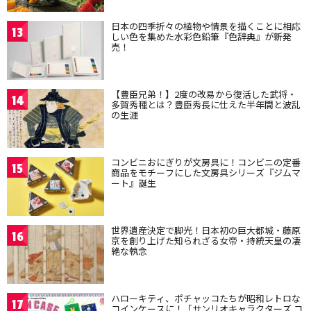
日本の四季折々の植物や情景を描くことに相応
13
しい色を集めた水彩色鉛筆『色辞典』が新発
売！
【豊臣兄弟！】2度の改易から復活した武将・
14
多賀秀種とは？豊臣秀長に仕えた半年間と波乱
の生涯
コンビニおにぎりが文房具に！コンビニの定番
15
商品をモチーフにした文房具シリーズ『ジムマ
ート』誕生
世界遺産決定で脚光！日本初の巨大都城・藤原
16
京を創り上げた知られざる女帝・持統天皇の凄
絶な執念
ハローキティ、ポチャッコたちが昭和レトロな
17
コインケースに！「サンリオキャラクターズ コ