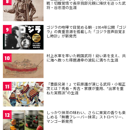
8
戦！切腹覚悟で長宗我部元親に降伏を迫った武
将・谷忠澄の生涯
ゴジラの咆哮で目覚める朝…1954年公開『ゴジ
9
ラ』の貴重音源を搭載した「ゴジラ音声目覚ま
し時計」が新発売
村上水軍を率いた戦国武将！幼い弟を支え、共
10
に海へ散った得居通幸の波乱に満ちた生涯
『豊臣兄弟！』で萩原護が演じる武将・小堀正
11
次とは？秀長・秀吉・家康が重用、“出家を重
ねた実務派”の生涯
しっかり抹茶の味わい、さらに果実の香りも楽
12
しめる「無糖フレーバー抹茶」ストロベリー、
マンゴー新発売