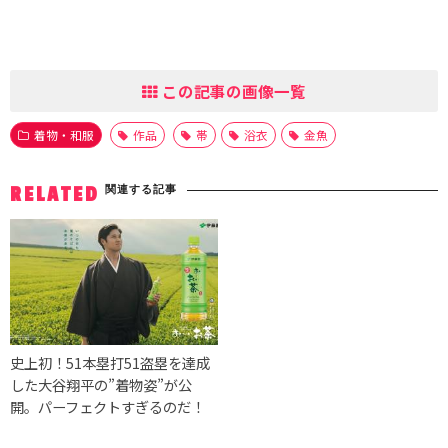
この記事の画像一覧
着物・和服
作品
帯
浴衣
金魚
関連する記事
RELATED
史上初！51本塁打51盗塁を達成
した大谷翔平の”着物姿”が公
開。パーフェクトすぎるのだ！