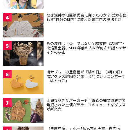
なぜ浅井の旧臣は秀吉に従ったのか？ 武力を使
4
わず“自分の味方”に変えた裏工作の技法とは
あの装飾は「炎」ではない？縄文時代の国宝・
5
火焔型土器、5000年前の人々が刻んだ謎とデザ
インの秘密
鳩サブレーの豊島屋が『鳩の日』（8月10日）
6
限定グッズ詳細を発表！今年はシリコンポーチ
「はとっこ」
土偶なりきりパーカーも！青森の縄文遺跡群で
7
発掘された土偶がモチーフのキュートなグッズ
が新発売
『豊臣兄弟！』小一郎の5万の大軍に徹底抗