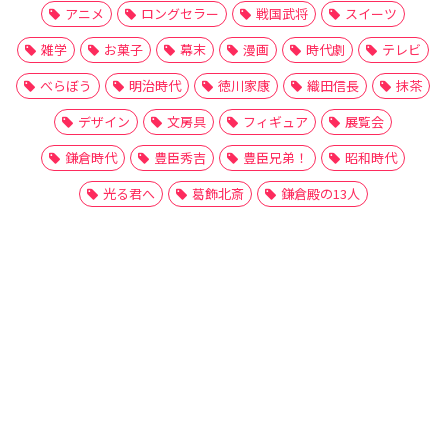
アニメ
ロングセラー
戦国武将
スイーツ
雑学
お菓子
幕末
漫画
時代劇
テレビ
べらぼう
明治時代
徳川家康
織田信長
抹茶
デザイン
文房具
フィギュア
展覧会
鎌倉時代
豊臣秀吉
豊臣兄弟！
昭和時代
光る君へ
葛飾北斎
鎌倉殿の13人