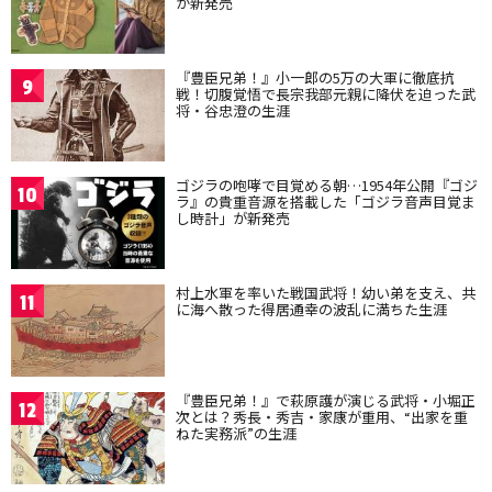
が新発売
『豊臣兄弟！』小一郎の5万の大軍に徹底抗
9
戦！切腹覚悟で長宗我部元親に降伏を迫った武
将・谷忠澄の生涯
ゴジラの咆哮で目覚める朝…1954年公開『ゴジ
10
ラ』の貴重音源を搭載した「ゴジラ音声目覚ま
し時計」が新発売
村上水軍を率いた戦国武将！幼い弟を支え、共
11
に海へ散った得居通幸の波乱に満ちた生涯
『豊臣兄弟！』で萩原護が演じる武将・小堀正
12
次とは？秀長・秀吉・家康が重用、“出家を重
ねた実務派”の生涯