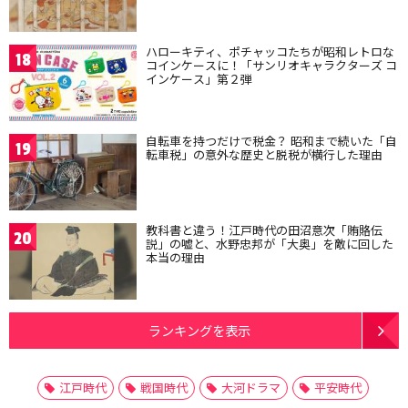
ハローキティ、ポチャッコたちが昭和レトロな
18
コインケースに！「サンリオキャラクターズ コ
インケース」第２弾
自転車を持つだけで税金？ 昭和まで続いた「自
19
転車税」の意外な歴史と脱税が横行した理由
教科書と違う！江戸時代の田沼意次「賄賂伝
20
説」の嘘と、水野忠邦が「大奥」を敵に回した
本当の理由
ランキングを表示
江戸時代
戦国時代
大河ドラマ
平安時代