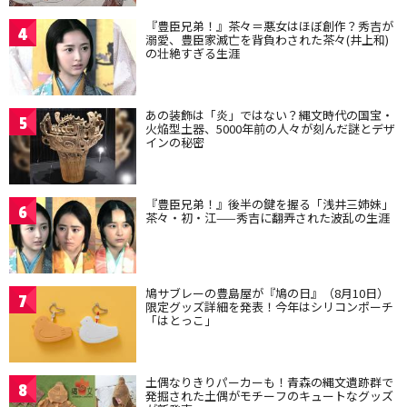
『豊臣兄弟！』茶々＝悪女はほぼ創作？秀吉が
4
溺愛、豊臣家滅亡を背負わされた茶々(井上和)
の壮絶すぎる生涯
あの装飾は「炎」ではない？縄文時代の国宝・
5
火焔型土器、5000年前の人々が刻んだ謎とデザ
インの秘密
『豊臣兄弟！』後半の鍵を握る「浅井三姉妹」
6
茶々・初・江——秀吉に翻弄された波乱の生涯
鳩サブレーの豊島屋が『鳩の日』（8月10日）
7
限定グッズ詳細を発表！今年はシリコンポーチ
「はとっこ」
土偶なりきりパーカーも！青森の縄文遺跡群で
8
発掘された土偶がモチーフのキュートなグッズ