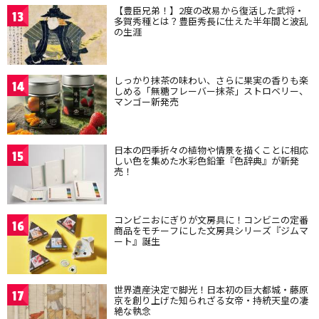
【豊臣兄弟！】2度の改易から復活した武将・
13
多賀秀種とは？豊臣秀長に仕えた半年間と波乱
の生涯
しっかり抹茶の味わい、さらに果実の香りも楽
14
しめる「無糖フレーバー抹茶」ストロベリー、
マンゴー新発売
日本の四季折々の植物や情景を描くことに相応
15
しい色を集めた水彩色鉛筆『色辞典』が新発
売！
コンビニおにぎりが文房具に！コンビニの定番
16
商品をモチーフにした文房具シリーズ『ジムマ
ート』誕生
世界遺産決定で脚光！日本初の巨大都城・藤原
17
京を創り上げた知られざる女帝・持統天皇の凄
絶な執念