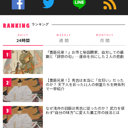
ランキング
RANKING
DAILY
WEEKLY
MONTHLY
24時間
週 間
月 間
『豊臣兄弟！』お市と柴田勝家、自刃しての最
1
期と「辞世の句」…運命を共にした２人の悲劇
【豊臣兄弟！】秀吉は本当に「女狂い」だった
2
のか？ 天下人を彩った11人の側室たちを時系列
で一挙紹介
なぜ浅井の旧臣は秀吉に従ったのか？ 武力を使
3
わず“自分の味方”に変えた裏工作の技法とは