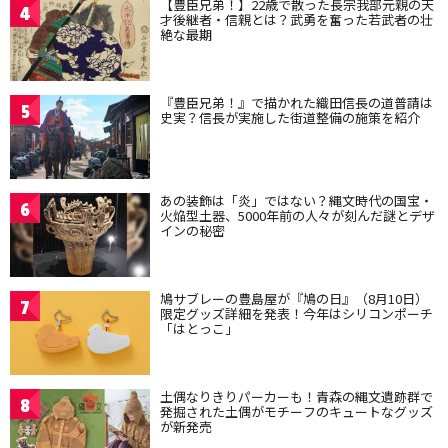
【豊臣兄弟！】22歳で散った長宗我部元親の天
4
才後継者・信親とは？武勇を奮った若武者の壮
絶な最期
『豊臣兄弟！』で描かれた織田信長の道普請は
5
史実？信長が実施した街道整備の施策を紹介
あの装飾は「炎」ではない？縄文時代の国宝・
6
火焔型土器、5000年前の人々が刻んだ謎とデザ
インの秘密
鳩サブレーの豊島屋が『鳩の日』（8月10日）
7
限定グッズ詳細を発表！今年はシリコンポーチ
「はとっこ」
土偶なりきりパーカーも！青森の縄文遺跡群で
8
発掘された土偶がモチーフのキュートなグッズ
が新発売