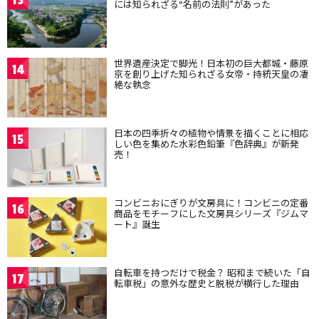
には知られざる“名前の法則”があった
世界遺産決定で脚光！日本初の巨大都城・藤原
14
京を創り上げた知られざる女帝・持統天皇の凄
絶な執念
日本の四季折々の植物や情景を描くことに相応
15
しい色を集めた水彩色鉛筆『色辞典』が新発
売！
コンビニおにぎりが文房具に！コンビニの定番
16
商品をモチーフにした文房具シリーズ『ジムマ
ート』誕生
自転車を持つだけで税金？ 昭和まで続いた「自
17
転車税」の意外な歴史と脱税が横行した理由