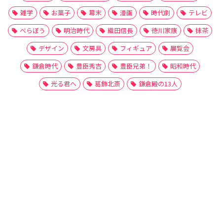
雑学
お菓子
幕末
漫画
時代劇
テレビ
べらぼう
明治時代
織田信長
徳川家康
抹茶
デザイン
文房具
フィギュア
展覧会
鎌倉時代
豊臣秀吉
豊臣兄弟！
昭和時代
光る君へ
葛飾北斎
鎌倉殿の13人