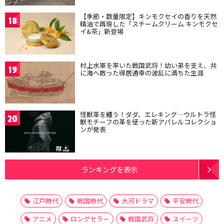
【季節・数量限定】キンモクセイの香りを天然
18
精油で再現した「スチームクリーム キンモクセ
イ&茶」新登場
村上水軍を率いた戦国武将！幼い弟を支え、共
19
に海へ散った得居通幸の波乱に満ちた生涯
怪獣革を纏う！ダダ、エレキング…ウルトラ怪
20
獣モチーフの革を使った新アパレルコレクショ
ンが発表
ランキングを表示
江戸時代
戦国時代
大河ドラマ
平安時代
アニメ
ロングセラー
戦国武将
スイーツ