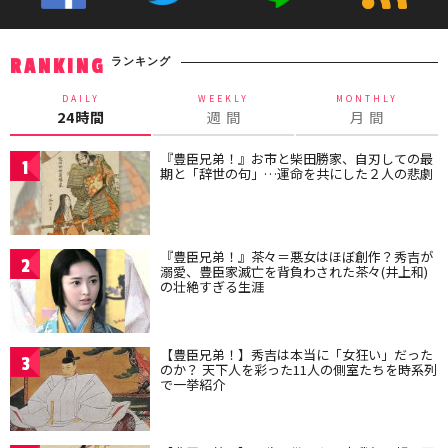
ランキング
RANKING
DAILY
WEEKLY
MONTHLY
24時間
週 間
月 間
『豊臣兄弟！』お市と柴田勝家、自刃しての最
1
期と「辞世の句」…運命を共にした２人の悲劇
『豊臣兄弟！』茶々＝悪女はほぼ創作？秀吉が
2
溺愛、豊臣家滅亡を背負わされた茶々(井上和)
の壮絶すぎる生涯
【豊臣兄弟！】秀吉は本当に「女狂い」だった
3
のか？ 天下人を彩った11人の側室たちを時系列
で一挙紹介