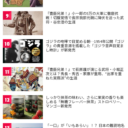
『豊臣兄弟！』小一郎の5万の大軍に徹底抗
9
戦！切腹覚悟で長宗我部元親に降伏を迫った武
将・谷忠澄の生涯
ゴジラの咆哮で目覚める朝…1954年公開『ゴジ
10
ラ』の貴重音源を搭載した「ゴジラ音声目覚ま
し時計」が新発売
『豊臣兄弟！』で萩原護が演じる武将・小堀正
11
次とは？秀長・秀吉・家康が重用、“出家を重
ねた実務派”の生涯
しっかり抹茶の味わい、さらに果実の香りも楽
12
しめる「無糖フレーバー抹茶」ストロベリー、
マンゴー新発売
「一口」が「いもあらい」！？ 日本の難読地名
13