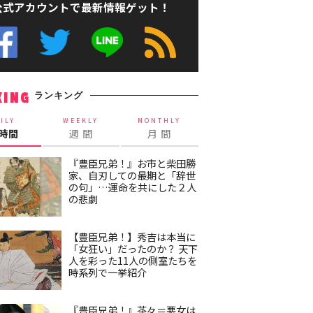
公式アカウントで最新情報ゲット！
ランキング
KING
ILY
WEEKLY
MONTHLY
4時間
週 間
月 間
『豊臣兄弟！』お市と柴田勝
家、自刃しての最期と「辞世
の句」…運命を共にした２人
の悲劇
【豊臣兄弟！】秀吉は本当に
「女狂い」だったのか？ 天下
人を彩った11人の側室たちを
時系列で一挙紹介
『豊臣兄弟！』茶々＝悪女は