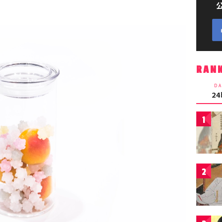
RAN
DA
2
1
2