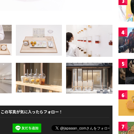
3
4
5
6
この写真が気に入ったらフォロー！
7