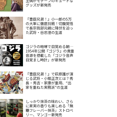
土偶がモチーフのキュートな
グッズが新発売
『豊臣兄弟！』小一郎の5万
の大軍に徹底抗戦！切腹覚悟
で長宗我部元親に降伏を迫っ
た武将・谷忠澄の生涯
ゴジラの咆哮で目覚める朝…
1954年公開『ゴジラ』の貴重
音源を搭載した「ゴジラ音声
目覚まし時計」が新発売
『豊臣兄弟！』で萩原護が演
じる武将・小堀正次とは？秀
長・秀吉・家康が重用、“出
家を重ねた実務派”の生涯
しっかり抹茶の味わい、さら
に果実の香りも楽しめる「無
糖フレーバー抹茶」ストロベ
リー、マンゴー新発売