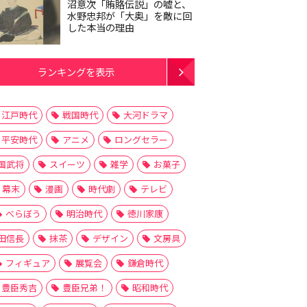
沼意次「賄賂伝説」の嘘と、
水野忠邦が「大奥」を敵に回
した本当の理由
ランキングを表示
江戸時代
戦国時代
大河ドラマ
平安時代
アニメ
ロングセラー
国武将
スイーツ
雑学
お菓子
幕末
漫画
時代劇
テレビ
べらぼう
明治時代
徳川家康
田信長
抹茶
デザイン
文房具
フィギュア
展覧会
鎌倉時代
豊臣秀吉
豊臣兄弟！
昭和時代