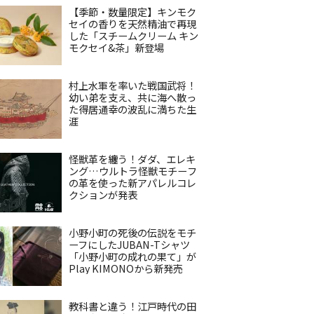
【季節・数量限定】キンモク
セイの香りを天然精油で再現
した「スチームクリーム キン
モクセイ&茶」新登場
村上水軍を率いた戦国武将！
幼い弟を支え、共に海へ散っ
た得居通幸の波乱に満ちた生
涯
怪獣革を纏う！ダダ、エレキ
ング…ウルトラ怪獣モチーフ
の革を使った新アパレルコレ
クションが発表
小野小町の死後の伝説をモチ
ーフにしたJUBAN-Tシャツ
「小野小町の成れの果て」が
Play KIMONOから新発売
教科書と違う！江戸時代の田