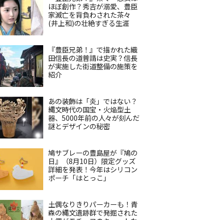
ほぼ創作？秀吉が溺愛、豊臣
家滅亡を背負わされた茶々
(井上和)の壮絶すぎる生涯
『豊臣兄弟！』で描かれた織
田信長の道普請は史実？信長
が実施した街道整備の施策を
紹介
あの装飾は「炎」ではない？
縄文時代の国宝・火焔型土
器、5000年前の人々が刻んだ
謎とデザインの秘密
鳩サブレーの豊島屋が『鳩の
日』（8月10日）限定グッズ
詳細を発表！今年はシリコン
ポーチ「はとっこ」
土偶なりきりパーカーも！青
森の縄文遺跡群で発掘された