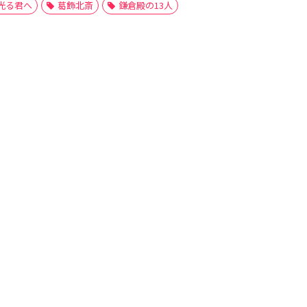
光る君へ
葛飾北斎
鎌倉殿の13人