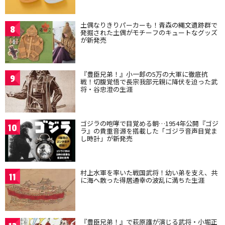
土偶なりきりパーカーも！青森の縄文遺跡群で
8
発掘された土偶がモチーフのキュートなグッズ
が新発売
『豊臣兄弟！』小一郎の5万の大軍に徹底抗
9
戦！切腹覚悟で長宗我部元親に降伏を迫った武
将・谷忠澄の生涯
ゴジラの咆哮で目覚める朝…1954年公開『ゴジ
10
ラ』の貴重音源を搭載した「ゴジラ音声目覚ま
し時計」が新発売
村上水軍を率いた戦国武将！幼い弟を支え、共
11
に海へ散った得居通幸の波乱に満ちた生涯
『豊臣兄弟！』で萩原護が演じる武将・小堀正