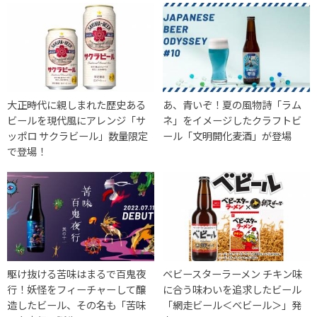
大正時代に親しまれた歴史ある
あ、青いぞ！夏の風物詩「ラム
ビールを現代風にアレンジ「サ
ネ」をイメージしたクラフトビ
ッポロ サクラビール」数量限定
ール「文明開化麦酒」が登場
で登場！
駆け抜ける苦味はまるで百鬼夜
ベビースターラーメン チキン味
行！妖怪をフィーチャーして醸
に合う味わいを追求したビール
造したビール、その名も「苦味
「網走ビール＜ベビール＞」発