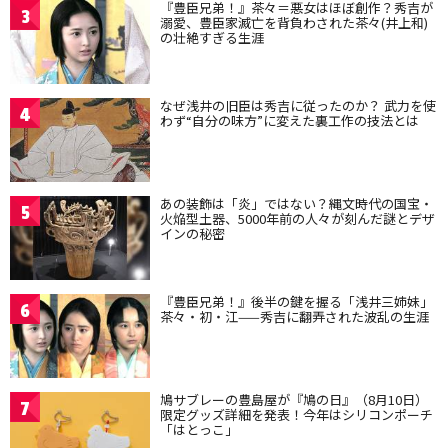
『豊臣兄弟！』茶々＝悪女はほぼ創作？秀吉が
3
溺愛、豊臣家滅亡を背負わされた茶々(井上和)
の壮絶すぎる生涯
なぜ浅井の旧臣は秀吉に従ったのか？ 武力を使
4
わず“自分の味方”に変えた裏工作の技法とは
あの装飾は「炎」ではない？縄文時代の国宝・
5
火焔型土器、5000年前の人々が刻んだ謎とデザ
インの秘密
『豊臣兄弟！』後半の鍵を握る「浅井三姉妹」
6
茶々・初・江——秀吉に翻弄された波乱の生涯
鳩サブレーの豊島屋が『鳩の日』（8月10日）
7
限定グッズ詳細を発表！今年はシリコンポーチ
「はとっこ」