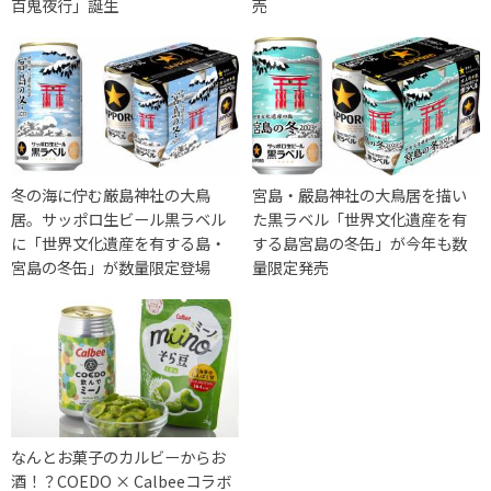
百鬼夜行」誕生
売
冬の海に佇む厳島神社の大鳥
宮島・嚴島神社の大鳥居を描い
居。サッポロ生ビール黒ラベル
た黒ラベル「世界文化遺産を有
に「世界文化遺産を有する島・
する島宮島の冬缶」が今年も数
宮島の冬缶」が数量限定登場
量限定発売
なんとお菓子のカルビーからお
酒！？COEDO × Calbeeコラボ