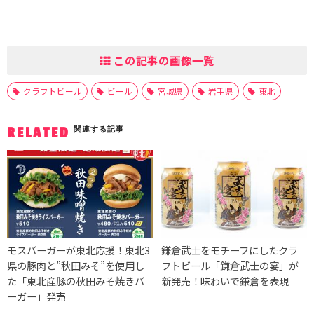
この記事の画像一覧
クラフトビール
ビール
宮城県
岩手県
東北
関連する記事
RELATED
モスバーガーが東北応援！東北3
鎌倉武士をモチーフにしたクラ
県の豚肉と”秋田みそ”を使用し
フトビール「鎌倉武士の宴」が
た「東北産豚の秋田みそ焼きバ
新発売！味わいで鎌倉を表現
ーガー」発売