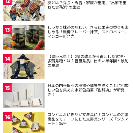
12
次とは？秀長・秀吉・家康が重用、“出家を重
ねた実務派”の生涯
しっかり抹茶の味わい、さらに果実の香りも楽
13
しめる「無糖フレーバー抹茶」ストロベリー、
マンゴー新発売
【豊臣兄弟！】2度の改易から復活した武将・
14
多賀秀種とは？豊臣秀長に仕えた半年間と波乱
の生涯
日本の四季折々の植物や情景を描くことに相応
15
しい色を集めた水彩色鉛筆『色辞典』が新発
売！
コンビニおにぎりが文房具に！コンビニの定番
16
商品をモチーフにした文房具シリーズ『ジムマ
ート』誕生