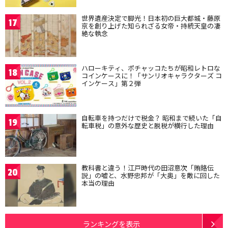
世界遺産決定で脚光！日本初の巨大都城・藤原
17
京を創り上げた知られざる女帝・持統天皇の凄
絶な執念
ハローキティ、ポチャッコたちが昭和レトロな
18
コインケースに！「サンリオキャラクターズ コ
インケース」第２弾
自転車を持つだけで税金？ 昭和まで続いた「自
19
転車税」の意外な歴史と脱税が横行した理由
教科書と違う！江戸時代の田沼意次「賄賂伝
20
説」の嘘と、水野忠邦が「大奥」を敵に回した
本当の理由
ランキングを表示