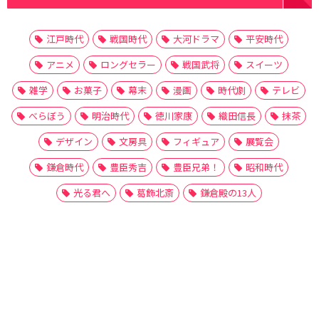
江戸時代
戦国時代
大河ドラマ
平安時代
アニメ
ロングセラー
戦国武将
スイーツ
雑学
お菓子
幕末
漫画
時代劇
テレビ
べらぼう
明治時代
徳川家康
織田信長
抹茶
デザイン
文房具
フィギュア
展覧会
鎌倉時代
豊臣秀吉
豊臣兄弟！
昭和時代
光る君へ
葛飾北斎
鎌倉殿の13人