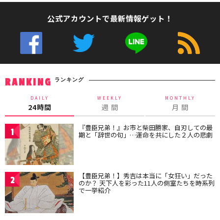
公式アカウントで最新情報ゲット！
ランキング
RANKING
DAILY
WEEKLY
MONTHLY
24時間
週 間
月 間
『豊臣兄弟！』お市と柴田勝家、自刃しての最
1
期と「辞世の句」…運命を共にした２人の悲劇
【豊臣兄弟！】秀吉は本当に「女狂い」だった
2
のか？ 天下人を彩った11人の側室たちを時系列
で一挙紹介