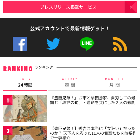
プレスリリース掲載サービス
公式アカウントで最新情報ゲット！
ランキング
RANKING
DAILY
WEEKLY
MONTHLY
24時間
週 間
月 間
『豊臣兄弟！』お市と柴田勝家、自刃しての最
1
期と「辞世の句」…運命を共にした２人の悲劇
【豊臣兄弟！】秀吉は本当に「女狂い」だった
2
のか？ 天下人を彩った11人の側室たちを時系列
で一挙紹介