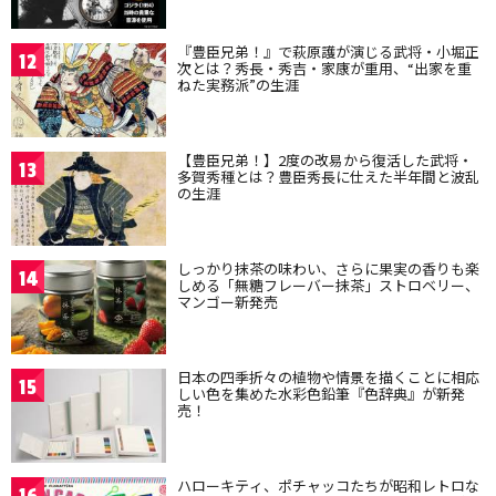
『豊臣兄弟！』で萩原護が演じる武将・小堀正
12
次とは？秀長・秀吉・家康が重用、“出家を重
ねた実務派”の生涯
【豊臣兄弟！】2度の改易から復活した武将・
13
多賀秀種とは？豊臣秀長に仕えた半年間と波乱
の生涯
しっかり抹茶の味わい、さらに果実の香りも楽
14
しめる「無糖フレーバー抹茶」ストロベリー、
マンゴー新発売
日本の四季折々の植物や情景を描くことに相応
15
しい色を集めた水彩色鉛筆『色辞典』が新発
売！
ハローキティ、ポチャッコたちが昭和レトロな