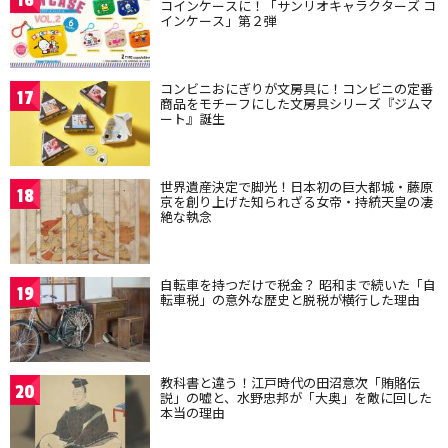
16
コインケースに！「サンリオキャラクターズ コ
インケース」第２弾
コンビニおにぎりが文房具に！コンビニの定番
17
商品をモチーフにした文房具シリーズ『ジムマ
ート』誕生
世界遺産決定で脚光！日本初の巨大都城・藤原
18
京を創り上げた知られざる女帝・持統天皇の凄
絶な執念
自転車を持つだけで税金？ 昭和まで続いた「自
19
転車税」の意外な歴史と脱税が横行した理由
教科書と違う！江戸時代の田沼意次「賄賂伝
20
説」の嘘と、水野忠邦が「大奥」を敵に回した
本当の理由