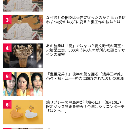
なぜ浅井の旧臣は秀吉に従ったのか？ 武力を使
3
わず“自分の味方”に変えた裏工作の技法とは
あの装飾は「炎」ではない？縄文時代の国宝・
4
火焔型土器、5000年前の人々が刻んだ謎とデザ
インの秘密
『豊臣兄弟！』後半の鍵を握る「浅井三姉妹」
5
茶々・初・江——秀吉に翻弄された波乱の生涯
鳩サブレーの豊島屋が『鳩の日』（8月10日）
6
限定グッズ詳細を発表！今年はシリコンポーチ
「はとっこ」