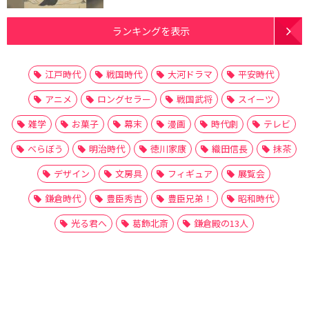
ランキングを表示
江戸時代
戦国時代
大河ドラマ
平安時代
アニメ
ロングセラー
戦国武将
スイーツ
雑学
お菓子
幕末
漫画
時代劇
テレビ
べらぼう
明治時代
徳川家康
織田信長
抹茶
デザイン
文房具
フィギュア
展覧会
鎌倉時代
豊臣秀吉
豊臣兄弟！
昭和時代
光る君へ
葛飾北斎
鎌倉殿の13人