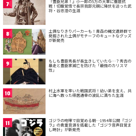
『豊臣兄弟！』小一郎の5万の大軍に徹底抗
7
戦！切腹覚悟で長宗我部元親に降伏を迫った武
将・谷忠澄の生涯
土偶なりきりパーカーも！青森の縄文遺跡群で
8
発掘された土偶がモチーフのキュートなグッズ
が新発売
もしも豊臣秀長が長生きしていたら…？秀吉の
9
暴走と豊臣家滅亡を防げた「最強のカリスマ
性」
村上水軍を率いた戦国武将！幼い弟を支え、共
10
に海へ散った得居通幸の波乱に満ちた生涯
ゴジラの咆哮で目覚める朝…1954年公開『ゴジ
11
ラ』の貴重音源を搭載した「ゴジラ音声目覚ま
し時計」が新発売