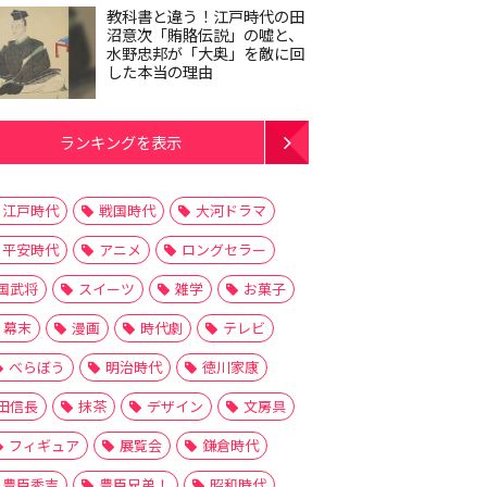
教科書と違う！江戸時代の田
沼意次「賄賂伝説」の嘘と、
水野忠邦が「大奥」を敵に回
した本当の理由
ランキングを表示
江戸時代
戦国時代
大河ドラマ
平安時代
アニメ
ロングセラー
国武将
スイーツ
雑学
お菓子
幕末
漫画
時代劇
テレビ
べらぼう
明治時代
徳川家康
田信長
抹茶
デザイン
文房具
フィギュア
展覧会
鎌倉時代
豊臣秀吉
豊臣兄弟！
昭和時代