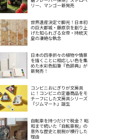
リー、マンゴー新発売
世界遺産決定で脚光！日本初
の巨大都城・藤原京を創り上
げた知られざる女帝・持統天
皇の凄絶な執念
日本の四季折々の植物や情景
を描くことに相応しい色を集
めた水彩色鉛筆『色辞典』が
新発売！
コンビニおにぎりが文房具
に！コンビニの定番商品をモ
チーフにした文房具シリーズ
『ジムマート』誕生
自転車を持つだけで税金？ 昭
和まで続いた「自転車税」の
意外な歴史と脱税が横行した
理由