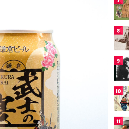
7
8
9
10
11