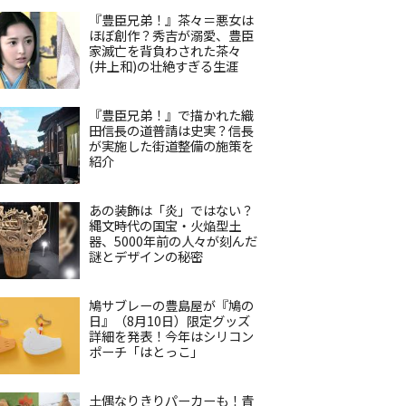
『豊臣兄弟！』茶々＝悪女は
ほぼ創作？秀吉が溺愛、豊臣
家滅亡を背負わされた茶々
(井上和)の壮絶すぎる生涯
『豊臣兄弟！』で描かれた織
田信長の道普請は史実？信長
が実施した街道整備の施策を
紹介
あの装飾は「炎」ではない？
縄文時代の国宝・火焔型土
器、5000年前の人々が刻んだ
謎とデザインの秘密
鳩サブレーの豊島屋が『鳩の
日』（8月10日）限定グッズ
詳細を発表！今年はシリコン
ポーチ「はとっこ」
土偶なりきりパーカーも！青