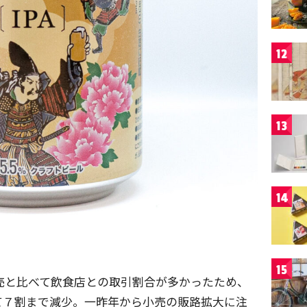
12
13
14
15
小売と比べて飲食店との取引割合が多かったため、
て７割まで減少。一昨年から小売の販路拡大に注