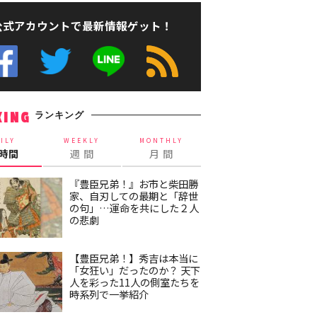
公式アカウントで最新情報ゲット！
ランキング
KING
ILY
WEEKLY
MONTHLY
4時間
週 間
月 間
『豊臣兄弟！』お市と柴田勝
家、自刃しての最期と「辞世
の句」…運命を共にした２人
の悲劇
【豊臣兄弟！】秀吉は本当に
「女狂い」だったのか？ 天下
人を彩った11人の側室たちを
時系列で一挙紹介