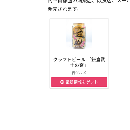
内～首都圏の酒販店、飲食店、スーパ
発売されます。
クラフトビール 「鎌倉武
士の宴」
グルメ
最新情報をゲット