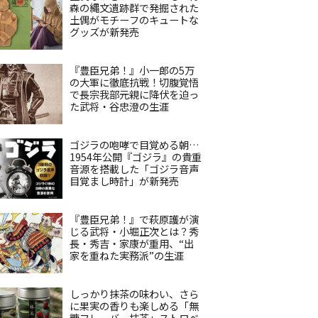
森の縄文遺跡群で発掘された
土偶がモチーフのキュートな
グッズが新発売
『豊臣兄弟！』小一郎の5万
の大軍に徹底抗戦！切腹覚悟
で長宗我部元親に降伏を迫っ
た武将・谷忠澄の生涯
ゴジラの咆哮で目覚める朝…
1954年公開『ゴジラ』の貴重
音源を搭載した「ゴジラ音声
目覚まし時計」が新発売
『豊臣兄弟！』で萩原護が演
じる武将・小堀正次とは？秀
長・秀吉・家康が重用、“出
家を重ねた実務派”の生涯
しっかり抹茶の味わい、さら
に果実の香りも楽しめる「無
糖フレーバー抹茶」ストロベ