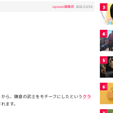
Japaaan編集部
2021/12/10
3
4
5
6
」から、鎌倉の武士をモチーフにしたという
クラ
されます。