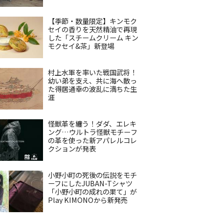
【季節・数量限定】キンモク
セイの香りを天然精油で再現
した「スチームクリーム キン
モクセイ&茶」新登場
村上水軍を率いた戦国武将！
幼い弟を支え、共に海へ散っ
た得居通幸の波乱に満ちた生
涯
怪獣革を纏う！ダダ、エレキ
ング…ウルトラ怪獣モチーフ
の革を使った新アパレルコレ
クションが発表
小野小町の死後の伝説をモチ
ーフにしたJUBAN-Tシャツ
「小野小町の成れの果て」が
Play KIMONOから新発売