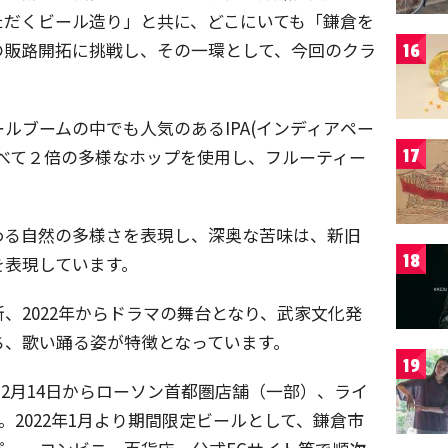
ただくビール造り」と共に、どこにいても「鎌倉を
の販路開拓に挑戦し、その一環として、今回のクラ
16
。
ルブームの中でも人気のあるIPA(インディアペー
べて２倍の多様なホップを使用し、フルーティー
17
わる自然の多様さを表現し、深奥な苦味は、新旧
18
を表現しています。
、2022年からドラマの舞台となり、武家文化発
ち、歌い踊る姿が特徴となっています。
19
12月14日からローソン首都圏店舗（一部）、ライ
。2022年1月より期間限定ビールとして、鎌倉市