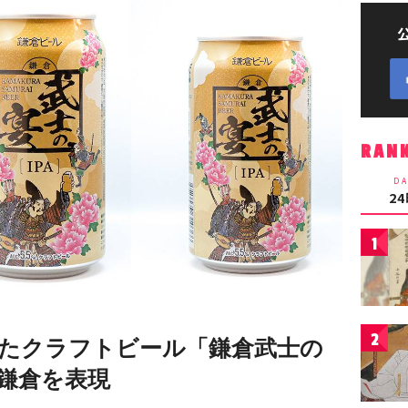
RAN
DA
2
1
2
たクラフトビール「鎌倉武士の
鎌倉を表現