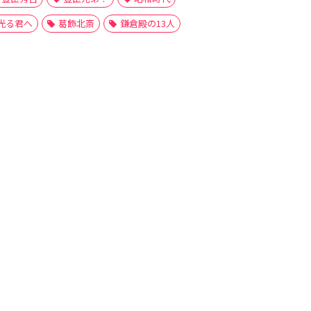
光る君へ
葛飾北斎
鎌倉殿の13人