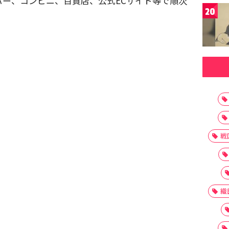
ー、コンビニ、百貨店、公式ECサイト等で順次
20
戦
織