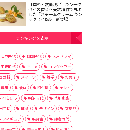
【季節・数量限定】キンモク
セイの香りを天然精油で再現
した「スチームクリーム キン
モクセイ&茶」新登場
ランキングを表示
江戸時代
戦国時代
大河ドラマ
平安時代
アニメ
ロングセラー
国武将
スイーツ
雑学
お菓子
幕末
漫画
時代劇
テレビ
べらぼう
明治時代
徳川家康
田信長
抹茶
デザイン
文房具
フィギュア
展覧会
鎌倉時代
豊臣秀吉
豊臣兄弟！
昭和時代