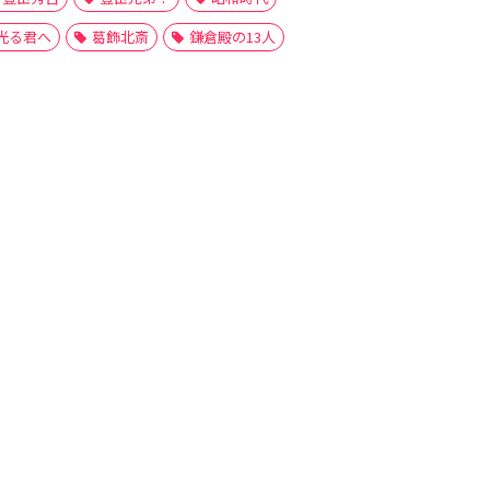
光る君へ
葛飾北斎
鎌倉殿の13人