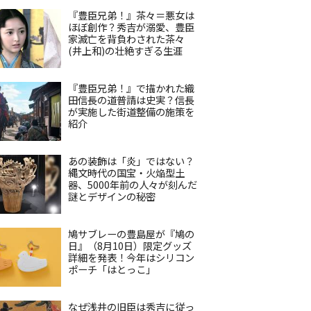
『豊臣兄弟！』茶々＝悪女は
ほぼ創作？秀吉が溺愛、豊臣
家滅亡を背負わされた茶々
(井上和)の壮絶すぎる生涯
『豊臣兄弟！』で描かれた織
田信長の道普請は史実？信長
が実施した街道整備の施策を
紹介
あの装飾は「炎」ではない？
縄文時代の国宝・火焔型土
器、5000年前の人々が刻んだ
謎とデザインの秘密
鳩サブレーの豊島屋が『鳩の
日』（8月10日）限定グッズ
詳細を発表！今年はシリコン
ポーチ「はとっこ」
なぜ浅井の旧臣は秀吉に従っ