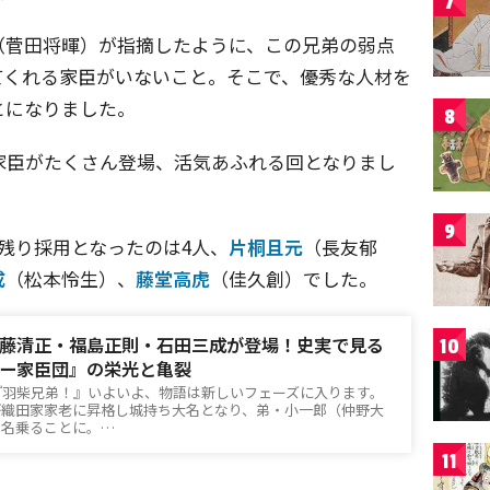
7
（菅田将暉）が指摘したように、この兄弟の弱点
てくれる家臣がいないこと。そこで、優秀な人材を
とになりました。
8
家臣がたくさん登場、活気あふれる回となりまし
9
残り採用となったのは4人、
片桐且元
（長友郁
成
（松本怜生）、
藤堂高虎
（佳久創）でした。
藤清正・福島正則・石田三成が登場！史実で見る
10
ー家臣団』の栄光と亀裂
『羽柴兄弟！』いよいよ、物語は新しいフェーズに入ります。
が織田家家老に昇格し城持ち大名となり、弟・小一郎（仲野大
を名乗ることに。…
11