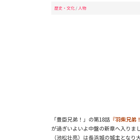
歴史・文化
/
人物
「豊臣兄弟！」の第18話
『羽柴兄弟
が過ぎいよいよ中盤の新章へ入りま
（池松壮亮）は長浜城の城主となり