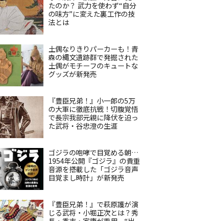
たのか？ 武力を使わず“自分
の味方”に変えた裏工作の技
法とは
土偶なりきりパーカーも！青
森の縄文遺跡群で発掘された
土偶がモチーフのキュートな
グッズが新発売
『豊臣兄弟！』小一郎の5万
の大軍に徹底抗戦！切腹覚悟
で長宗我部元親に降伏を迫っ
た武将・谷忠澄の生涯
ゴジラの咆哮で目覚める朝…
1954年公開『ゴジラ』の貴重
音源を搭載した「ゴジラ音声
目覚まし時計」が新発売
『豊臣兄弟！』で萩原護が演
じる武将・小堀正次とは？秀
長・秀吉・家康が重用、“出