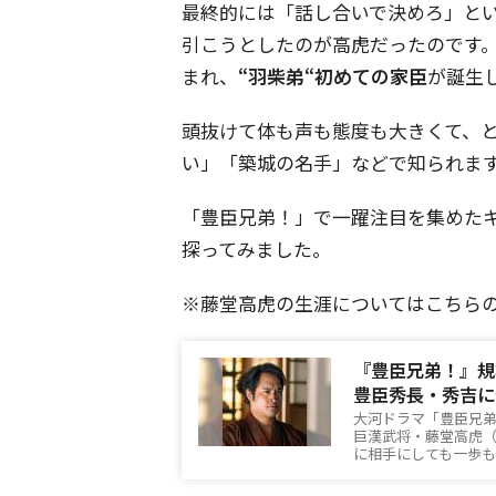
最終的には「話し合いで決めろ」と
引こうとしたのが高虎だったのです
まれ、
“羽柴弟“初めての家臣
が誕生
頭抜けて体も声も態度も大きくて、
い」「築城の名手」などで知られま
「豊臣兄弟！」で一躍注目を集めた
探ってみました。
※藤堂高虎の生涯についてはこちら
『豊臣兄弟！』規
豊臣秀長・秀吉に
大河ドラマ「豊臣兄弟
巨漢武将・藤堂高虎（
に相手にしても一歩