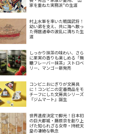
家を重ねた実務派”の生涯
村上水軍を率いた戦国武将！
幼い弟を支え、共に海へ散っ
た得居通幸の波乱に満ちた生
涯
しっかり抹茶の味わい、さら
に果実の香りも楽しめる「無
糖フレーバー抹茶」ストロベ
リー、マンゴー新発売
コンビニおにぎりが文房具
に！コンビニの定番商品をモ
チーフにした文房具シリーズ
『ジムマート』誕生
世界遺産決定で脚光！日本初
の巨大都城・藤原京を創り上
げた知られざる女帝・持統天
皇の凄絶な執念