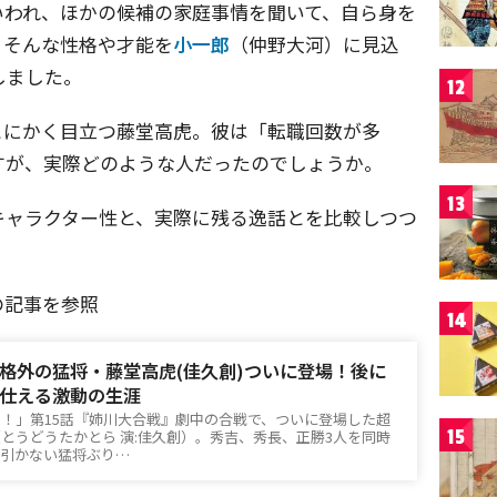
いわれ、ほかの候補の家庭事情を聞いて、自ら身を
。そんな性格や才能を
小一郎
（仲野大河）に見込
しました。
12
とにかく目立つ藤堂高虎。彼は「転職回数が多
すが、実際どのような人だったのでしょうか。
13
キャラクター性と、実際に残る逸話とを比較しつつ
の記事を参照
14
格外の猛将・藤堂高虎(佳久創)ついに登場！後に
仕える激動の生涯
！」第15話『姉川大合戦』劇中の合戦で、ついに登場した超
15
とうどうたかとら 演:佳久創）。秀吉、秀長、正勝3人を同時
も引かない猛将ぶり…