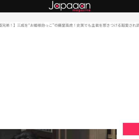
臣兄弟！】三成を“お姫様抱っこ”の藤堂高虎！史実でも主君を惹きつける超愛され