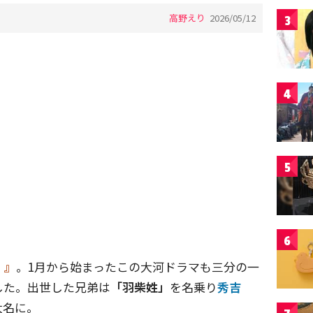
高野えり
2026/05/12
3
4
5
6
！』
。1月から始まったこの大河ドラマも三分の一
した。出世した兄弟は
「羽柴姓」
を名乗り
秀吉
大名に。