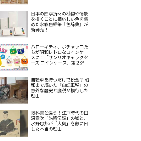
日本の四季折々の植物や情景
を描くことに相応しい色を集
めた水彩色鉛筆『色辞典』が
新発売！
ハローキティ、ポチャッコた
ちが昭和レトロなコインケー
スに！「サンリオキャラクタ
ーズ コインケース」第２弾
自転車を持つだけで税金？ 昭
和まで続いた「自転車税」の
意外な歴史と脱税が横行した
理由
教科書と違う！江戸時代の田
沼意次「賄賂伝説」の嘘と、
水野忠邦が「大奥」を敵に回
した本当の理由