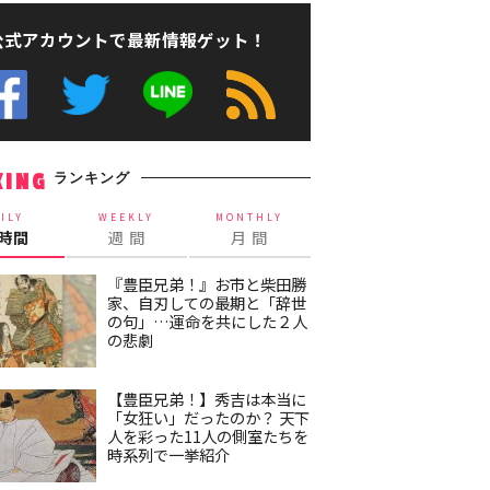
公式アカウントで最新情報ゲット！
ランキング
KING
ILY
WEEKLY
MONTHLY
4時間
週 間
月 間
『豊臣兄弟！』お市と柴田勝
家、自刃しての最期と「辞世
の句」…運命を共にした２人
の悲劇
【豊臣兄弟！】秀吉は本当に
「女狂い」だったのか？ 天下
人を彩った11人の側室たちを
時系列で一挙紹介