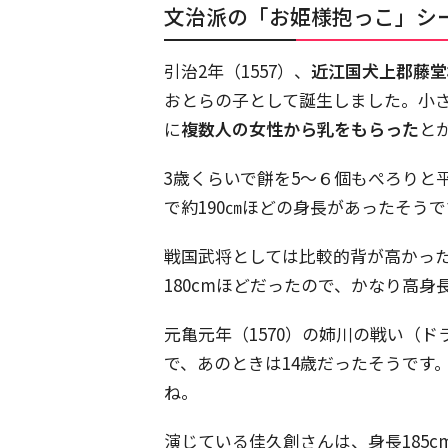
文治派の「お姫様抱っこ」シ
引治2年（1557）、
近江国犬上郡藤堂
おとらの子として誕生しました。小
に
複数人の女性から乳をもらった
と
3歳くらいで餅を5〜６個もぺろりと
で約190㎝ほどの身長があったそうで
戦国武将としては比較的背が高かった
180cmほどだったので、かなり高身
元亀元年（1570）の姉川の戦い（ド
で、あのときは14歳だったそうです
ね。
演じている佳久創さんは、身長185c