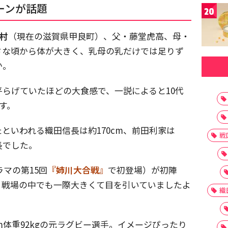
ーンが話題
20
村
（現在の滋賀県甲良町）、父・藤堂虎高、母・
さな頃から体が大きく、乳母の乳だけでは足りず
か。
平らげていたほどの大食感で、一説によると10代
す。
といわれる織田信長は約170cm、前田利家は
戦
長でした。
ラマの第15回
『姉川大合戦』
で初登場）が初陣
。戦場の中でも一際大きくて目を引いていましたよ
織
m体重92kgの元ラグビー選手。イメージぴったり