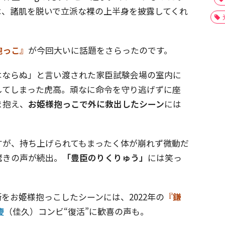
は、諸肌を脱いで立派な裸の上半身を披露してくれ
抱っこ』
が今回大いに話題をさらったのです。
はならぬ」と言い渡された家臣試験会場の室内に
してしまった虎高。頑なに命令を守り逃げずに座
ま抱え、
お姫様抱っこで外に救出したシーン
には
すが、持ち上げられてもまったく体が崩れず微動だ
驚きの声が続出。
「豊臣のりくりゅう」
には笑っ
をお姫様抱っこしたシーンには、2022年の
『鎌
慶
（佳久）コンビ“復活”に歓喜の声も。