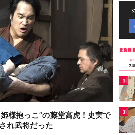
RAN
DA
2
1
2
お姫様抱っこ”の藤堂高虎！史実で
され武将だった