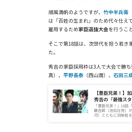
順風満帆のようですが、
竹中半兵衛
は「百姓の生まれ」のため代々仕え
雇用するため
家臣選抜大会
を行うこ
そこで第18話は、次世代を担う若き
た。
秀吉の家臣採用枠は3人で大会で勝ち
真）、
平野長泰
（西山潤）、
石田三
【豊臣兄弟！】加
秀吉の『最強スタ
「豊臣兄弟！」18話
藤吉郎（池松壮亮）
河）とともに羽柴姓