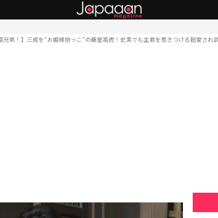
臣兄弟！】三成を“お姫様抱っこ”の藤堂高虎！史実でも主君を惹きつける超愛され