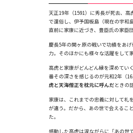
天正19年（1591）に秀長が死去
で還俗し、伊予国板島（現在の宇和
直前に家康に近づき、豊臣氏の家臣
慶長5年の関ヶ原の戦いで功績をあ
力。そのほかにも様々な活躍をして
高虎と家康がどんどん縁を深めてい
番その深さを感じるのが元和2年（16
虎と天海僧正を枕元に呼んだ
ときの
家康は、これまでの忠義に対して礼
が違う。だから、あの世で会えるこ
た。
感動した高虎は涙ながらに「あの世