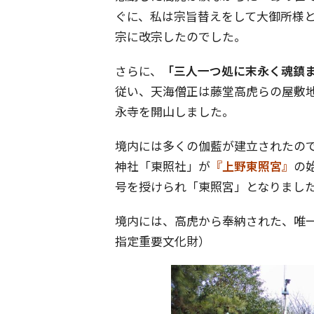
ぐに、私は宗旨替えをして大御所様
宗に改宗したのでした。
さらに、
「三人一つ処に末永く魂鎮
従い、天海僧正は藤堂高虎らの屋敷
永寺を開山しました。
境内には多くの伽藍が建立されたので
神社「東照社」が
『上野東照宮』
の
号を授けられ「東照宮」となりまし
境内には、高虎から奉納された、唯
指定重要文化財）