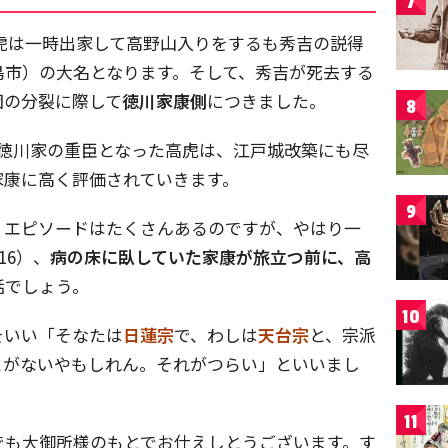
7
、高虎は一時出家して高野山入りをするも秀吉の説得
島市）の大名となります。そして、秀吉が死去する
団の分裂に際して
徳川家康側
につきました。
8
げ徳川家の重臣となった高虎は、江戸城改築にも尽
家康に高く評価されていきます。
9
くエピソードはたくさんあるのですが、やはり一
16）、
病の床に臥していた家康が旅立つ前に、高
話でしょう。
10
をいい「そなたは
日蓮宗
で、わしは
天台宗
と、宗派
とがないやもしれん。それがつらい」といいまし
11
でも大御所様のもとでお仕えしとうございます。す