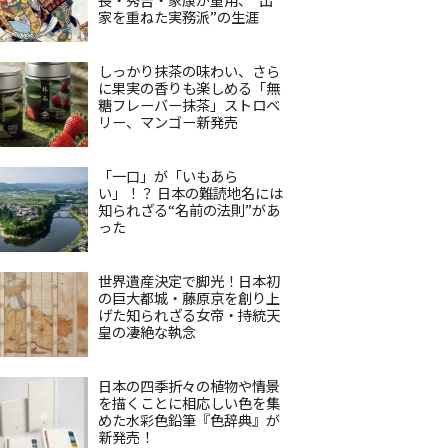
家を重ねた実務派”の生涯
しっかり抹茶の味わい、さら
に果実の香りも楽しめる「無
糖フレーバー抹茶」ストロベ
リー、マンゴー新発売
「一口」が「いもあら
い」！？ 日本の難読地名には
知られざる“名前の法則”があ
った
世界遺産決定で脚光！日本初
の巨大都城・藤原京を創り上
げた知られざる女帝・持統天
皇の凄絶な執念
日本の四季折々の植物や情景
を描くことに相応しい色を集
めた水彩色鉛筆『色辞典』が
新発売！