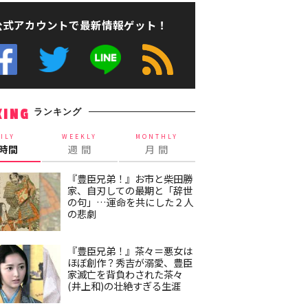
公式アカウントで最新情報ゲット！
ランキング
KING
ILY
WEEKLY
MONTHLY
4時間
週 間
月 間
『豊臣兄弟！』お市と柴田勝
家、自刃しての最期と「辞世
の句」…運命を共にした２人
の悲劇
『豊臣兄弟！』茶々＝悪女は
ほぼ創作？秀吉が溺愛、豊臣
家滅亡を背負わされた茶々
(井上和)の壮絶すぎる生涯