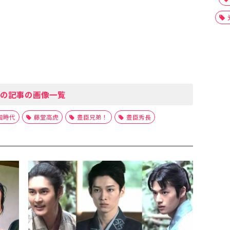
の記事の画像一覧
国時代
藤堂高虎
豊臣兄弟！
豊臣秀長