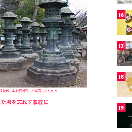
16
17
18
灯籠銅。上野東照宮（重要文化財）wiki
れた恩を忘れず家紋に
19