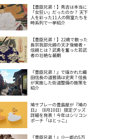
【豊臣兄弟！】秀吉は本当に
「女狂い」だったのか？ 天下
人を彩った11人の側室たちを
時系列で一挙紹介
【豊臣兄弟！】22歳で散った
長宗我部元親の天才後継者・
信親とは？武勇を奮った若武
者の壮絶な最期
『豊臣兄弟！』で描かれた織
田信長の道普請は史実？信長
が実施した街道整備の施策を
紹介
鳩サブレーの豊島屋が『鳩の
日』（8月10日）限定グッズ
詳細を発表！今年はシリコン
ポーチ「はとっこ」
『豊臣兄弟！』小一郎の5万