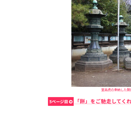
堂高虎の奉納した銅
「餅」をご馳走してく
5ページ目