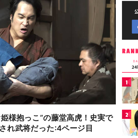
RAN
DA
2
1
2
お姫様抱っこ”の藤堂高虎！史実で
され武将だった:4ページ目