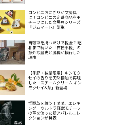
コンビニおにぎりが文房具
に！コンビニの定番商品をモ
チーフにした文房具シリーズ
『ジムマート』誕生
自転車を持つだけで税金？ 昭
和まで続いた「自転車税」の
意外な歴史と脱税が横行した
理由
【季節・数量限定】キンモク
セイの香りを天然精油で再現
した「スチームクリーム キン
モクセイ&茶」新登場
怪獣革を纏う！ダダ、エレキ
ング…ウルトラ怪獣モチーフ
の革を使った新アパレルコレ
クションが発表