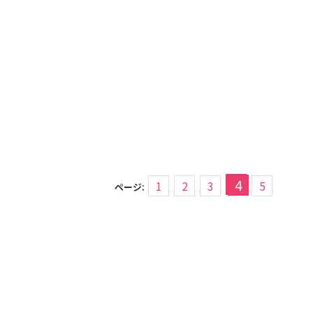
4
1
2
3
5
ページ: