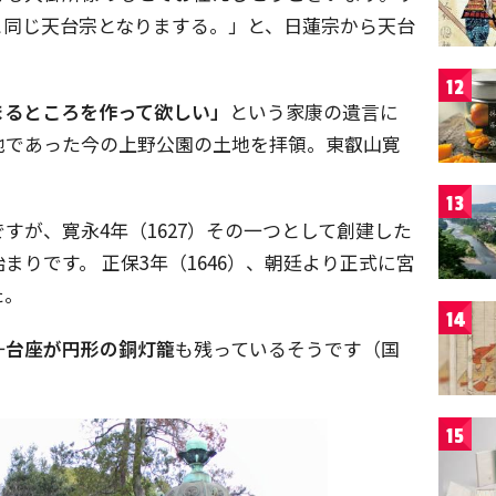
と同じ天台宗となりまする。」と、日蓮宗から天台
12
まるところを作って欲しい」
という家康の遺言に
地であった今の上野公園の土地を拝領。東叡山寛
13
すが、寛永4年（1627）その一つとして創建した
始まりです。 正保3年（1646）、朝廷より正式に宮
た。
14
一
台座が円形の銅灯籠
も残っているそうです（国
15