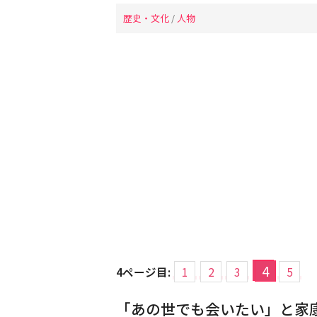
歴史・文化
/
人物
4
4ページ目:
1
2
3
5
「あの世でも会いたい」と家