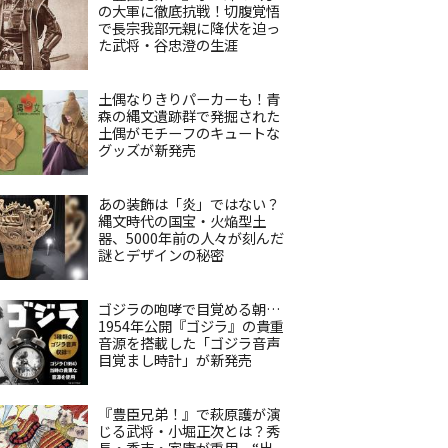
の大軍に徹底抗戦！切腹覚悟
で長宗我部元親に降伏を迫っ
た武将・谷忠澄の生涯
土偶なりきりパーカーも！青
森の縄文遺跡群で発掘された
土偶がモチーフのキュートな
グッズが新発売
あの装飾は「炎」ではない？
縄文時代の国宝・火焔型土
器、5000年前の人々が刻んだ
謎とデザインの秘密
ゴジラの咆哮で目覚める朝…
1954年公開『ゴジラ』の貴重
音源を搭載した「ゴジラ音声
目覚まし時計」が新発売
『豊臣兄弟！』で萩原護が演
じる武将・小堀正次とは？秀
長・秀吉・家康が重用、“出