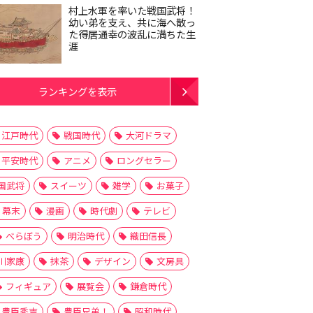
村上水軍を率いた戦国武将！
幼い弟を支え、共に海へ散っ
た得居通幸の波乱に満ちた生
涯
ランキングを表示
江戸時代
戦国時代
大河ドラマ
平安時代
アニメ
ロングセラー
国武将
スイーツ
雑学
お菓子
幕末
漫画
時代劇
テレビ
べらぼう
明治時代
織田信長
川家康
抹茶
デザイン
文房具
フィギュア
展覧会
鎌倉時代
豊臣秀吉
豊臣兄弟！
昭和時代