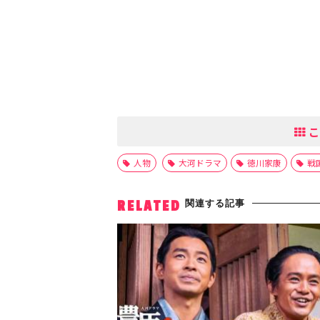
こ
人物
大河ドラマ
徳川家康
戦
関連する記事
RELATED