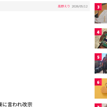
高野えり
2026/05/12
3
4
5
6
康に言われ改宗