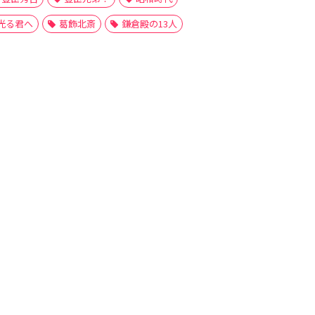
光る君へ
葛飾北斎
鎌倉殿の13人