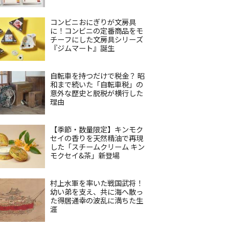
コンビニおにぎりが文房具
に！コンビニの定番商品をモ
チーフにした文房具シリーズ
『ジムマート』誕生
自転車を持つだけで税金？ 昭
和まで続いた「自転車税」の
意外な歴史と脱税が横行した
理由
【季節・数量限定】キンモク
セイの香りを天然精油で再現
した「スチームクリーム キン
モクセイ&茶」新登場
村上水軍を率いた戦国武将！
幼い弟を支え、共に海へ散っ
た得居通幸の波乱に満ちた生
涯