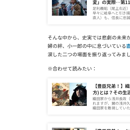
変」の実際…第1
足利義昭（尾上右近
早々に岐阜へと引き
直人）も、信長に忠
そんな中から、史実では悲劇の未来
婦の絆、小一郎の中に息づいている
涙した二つの場面を振り返ってみま
※合わせて読みたい：
【豊臣兄弟！】織
方)とは？その生
織田家から浅井長政
れますが、舅の浅井
織田家を敵視してい