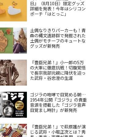
日』（8月10日）限定グッズ
詳細を発表！今年はシリコン
ポーチ「はとっこ」
土偶なりきりパーカーも！青
森の縄文遺跡群で発掘された
土偶がモチーフのキュートな
グッズが新発売
『豊臣兄弟！』小一郎の5万
の大軍に徹底抗戦！切腹覚悟
で長宗我部元親に降伏を迫っ
た武将・谷忠澄の生涯
ゴジラの咆哮で目覚める朝…
1954年公開『ゴジラ』の貴重
音源を搭載した「ゴジラ音声
目覚まし時計」が新発売
『豊臣兄弟！』で萩原護が演
じる武将・小堀正次とは？秀
長・秀吉・家康が重用、“出