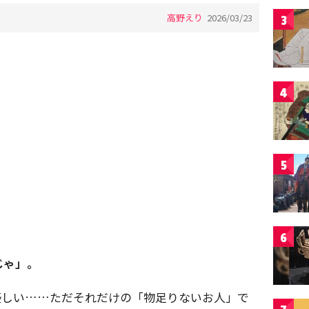
高野えり
2026/03/23
3
4
5
6
じゃ」。
優しい……ただそれだけの「物足りないお人」で