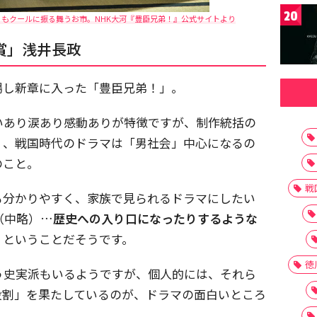
20
もクールに振る舞うお市。NHK大河『豊臣兄弟！』公式サイトより
賞」浅井長政
場し新章に入った「豊臣兄弟！」。
いあり涙あり感動ありが特徴ですが、制作統括の
く、戦国時代のドラマは「男社会」中心になるの
のこと。
戦
も分かりやすく、家族で見られるドラマにしたい
（中略）…
歴史への入り口になったりするような
」ということだそうです。
徳
う史実派もいるようですが、個人的には、それら
役割」を果たしているのが、ドラマの面白いところ