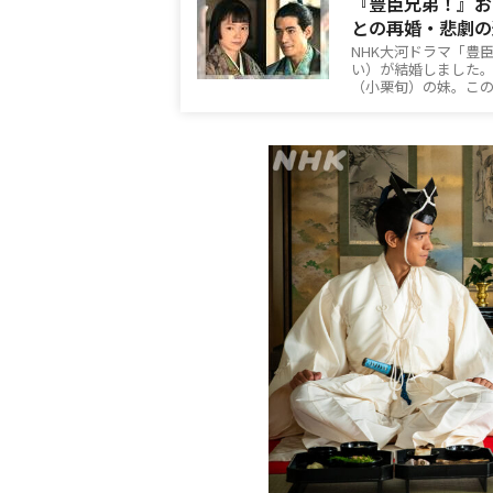
『豊臣兄弟！』お
との再婚・悲劇の
NHK大河ドラマ「豊
い）が結婚しました
（小栗旬）の妹。こ