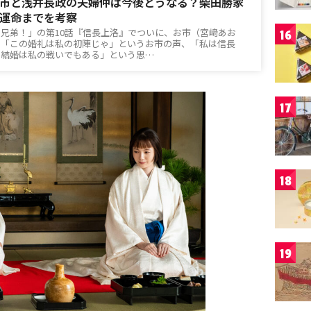
市と浅井長政の夫婦仲は今後どうなる？柴田勝家
運命までを考察
臣兄弟！」の第10話『信長上洛』でついに、お市（宮﨑あお
16
。「この婚礼は私の初陣じゃ」というお市の声、「私は信長
の結婚は私の戦いでもある」という思…
17
18
19