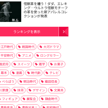
怪獣革を纏う！ダダ、エレキ
ング…ウルトラ怪獣モチーフ
の革を使った新アパレルコレ
クションが発表
ランキングを表示
江戸時代
戦国時代
大河ドラマ
平安時代
アニメ
ロングセラー
国武将
スイーツ
雑学
お菓子
幕末
漫画
時代劇
テレビ
べらぼう
明治時代
織田信長
川家康
抹茶
デザイン
文房具
フィギュア
展覧会
鎌倉時代
豊臣秀吉
豊臣兄弟！
昭和時代