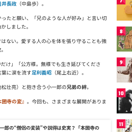
7
浅井長政
（中島歩）。
かったと願い、「兄のような人が好み」と言い切
動かしました。
8
ではない。愛する人の心を体を張り守ることも強
政。
9
侍だけ」「公方様。無様でも生き延びてくださ
言葉に涙を流す
足利義昭
（尾上右近）。
池松壮亮）と抱き合う小一郎の
兄弟の絆
。
10
本圀寺の変』
。今回も、さまざまな展開がありま
11
一郎の“僧侶の変装”や説得は史実？「本圀寺の