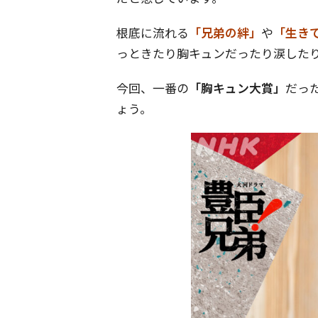
根底に流れる
「兄弟の絆」
や
「生き
っときたり胸キュンだったり涙した
今回、一番の
「胸キュン大賞」
だっ
ょう。