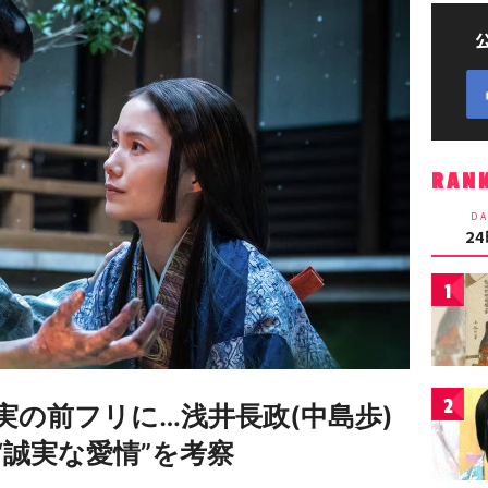
RAN
DA
2
1
2
実の前フリに…浅井長政(中島歩)
“誠実な愛情”を考察