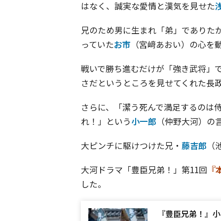
はなく、誠実な愛情と漢気を見せた
兄のため男に生まれ「弟」でありた
っていた
お市
（宮﨑あおい）の心を
戦いで勝ち進むだけが「強き武将」
さだというところを見せてくれた長
さらに、「潔う死んで満足するのは
れ！」という
小一郎
（仲野大河）の
大ピンチに駆けつけた兄・
藤吉郎
（
大河ドラマ「豊臣兄弟！」第11回
『
した。
『豊臣兄弟！』小