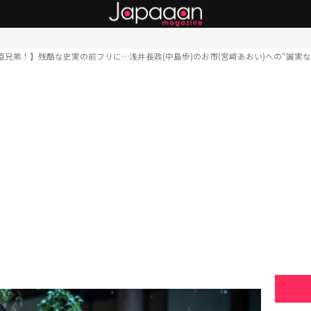
臣兄弟！】残酷な史実の前フリに…浅井長政(中島歩)のお市(宮﨑あおい)への“誠実な