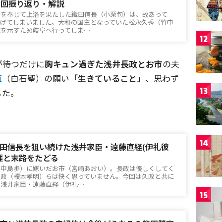
1回振り返り・解説
）を奉じて上洛を果たした織田信長（小栗旬）は、故あって
揚げてしまいました。大和の国主となっていた松永久秀（竹中
誠を示すため岐阜へ行ってしま…
12
が待つだけに
胸キュン過ぎた浅井長政とお市
の夫
直
（白石聖）の願い
「生きていること」
、思わず
13
した。
14
田信長を狙い続けた浅井家臣・遠藤直経(伊礼彼
涯と末路をたどる
（中島歩）に嫁いだお市（宮崎あおい）。長政は優しくしてく
久政（榎本孝明）らは快く思っていません。今回は久政と共に
た浅井家臣・遠藤直経（伊礼…
15