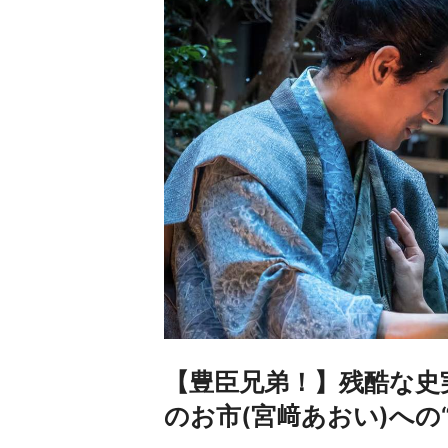
【豊臣兄弟！】残酷な史
のお市(宮﨑あおい)への