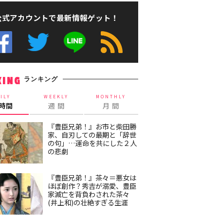
公式アカウントで最新情報ゲット！
ランキング
KING
ILY
WEEKLY
MONTHLY
4時間
週 間
月 間
『豊臣兄弟！』お市と柴田勝
家、自刃しての最期と「辞世
の句」…運命を共にした２人
の悲劇
『豊臣兄弟！』茶々＝悪女は
ほぼ創作？秀吉が溺愛、豊臣
家滅亡を背負わされた茶々
(井上和)の壮絶すぎる生涯