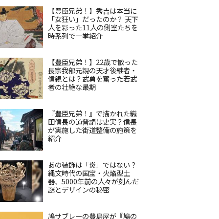
【豊臣兄弟！】秀吉は本当に
「女狂い」だったのか？ 天下
人を彩った11人の側室たちを
時系列で一挙紹介
【豊臣兄弟！】22歳で散った
長宗我部元親の天才後継者・
信親とは？武勇を奮った若武
者の壮絶な最期
『豊臣兄弟！』で描かれた織
田信長の道普請は史実？信長
が実施した街道整備の施策を
紹介
あの装飾は「炎」ではない？
縄文時代の国宝・火焔型土
器、5000年前の人々が刻んだ
謎とデザインの秘密
鳩サブレーの豊島屋が『鳩の