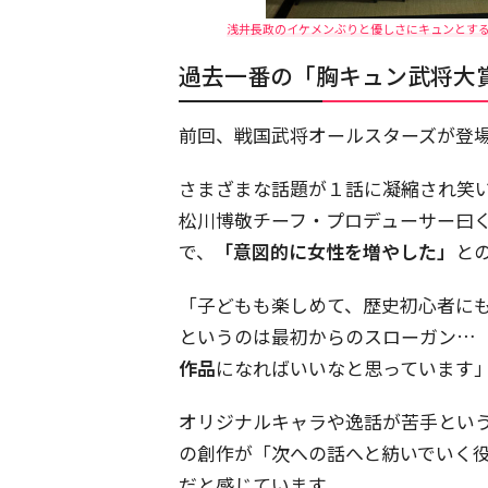
浅井長政のイケメンぶりと優しさにキュンとする
過去一番の「胸キュン武将大
前回、戦国武将オールスターズが登
さまざまな話題が１話に凝縮され笑
松川博敬チーフ・プロデューサー曰
で、
「意図的に女性を増やした」
と
「子どもも楽しめて、歴史初心者に
というのは最初からのスローガン…
作品
になればいいなと思っています
オリジナルキャラや逸話が苦手とい
の創作が「次への話へと紡いでいく
だと感じています。