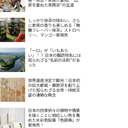
家を重ねた実務派”の生涯
しっかり抹茶の味わい、さら
に果実の香りも楽しめる「無
糖フレーバー抹茶」ストロベ
リー、マンゴー新発売
「一口」が「いもあら
い」！？ 日本の難読地名には
知られざる“名前の法則”があ
った
世界遺産決定で脚光！日本初
の巨大都城・藤原京を創り上
げた知られざる女帝・持統天
皇の凄絶な執念
日本の四季折々の植物や情景
を描くことに相応しい色を集
めた水彩色鉛筆『色辞典』が
新発売！