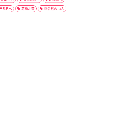
光る君へ
葛飾北斎
鎌倉殿の13人